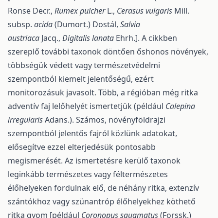
Ronse Decr.,
Rumex pulcher
L.,
Cerasus vulgaris
Mill.
subsp.
acida
(Dumort.) Dostál,
Salvia
austriaca
Jacq.,
Digitalis lanata
Ehrh.]. A cikkben
szereplő további taxonok döntően őshonos növények,
többségük védett vagy természetvédelmi
szempontból kiemelt jelentőségű, ezért
monitorozásuk javasolt. Több, a régióban még ritka
adventív faj lelőhelyét ismertetjük (például
Calepina
irregularis
Adans.). Számos, növényföldrajzi
szempontból jelentős fajról közlünk adatokat,
elősegítve ezzel elterjedésük pontosabb
megismerését. Az ismertetésre kerülő taxonok
leginkább természetes vagy féltermészetes
élőhelyeken fordulnak elő, de néhány ritka, extenzív
szántókhoz vagy szünantróp élőhelyekhez köthető
ritka gyom [például
Coronopus squamatus
(Forssk.)