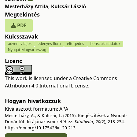
Mesterházy Attila
,
Kulcsár László
Megtekintés
PDF
Kulcsszavak
adventív fajok
edényes flóra
elterjedés
florisztikai adatok
Nyugat-Magyarország
Licenc
This work is licensed under a
Creative Commons
Attribution 4.0 International License
.
Hogyan hivatkozzuk
Kiválasztott formátum:
APA
Mesterházy, A., & Kulcsár, L. (2015). Kiegészítések a Nyugat-
Dunántúl flórájának ismeretéhez.
Kitaibelia
,
20
(2), 213-234.
https://doi.org/10.17542/kit.20.213