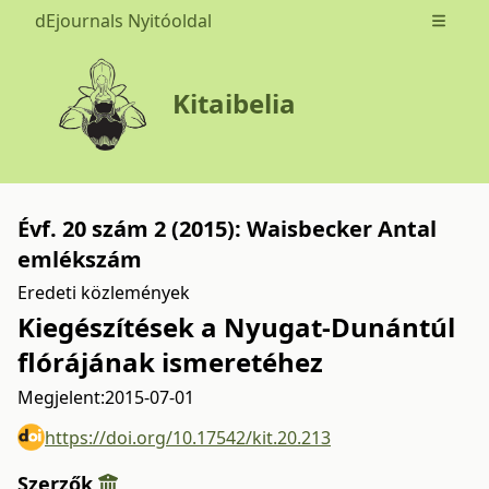
dEjournals Nyitóoldal
Open m
Kitaibelia
Évf. 20 szám 2 (2015): Waisbecker Antal
emlékszám
Eredeti közlemények
Kiegészítések a Nyugat-Dunántúl
flórájának ismeretéhez
Megjelent:
2015-07-01
https://doi.org/10.17542/kit.20.213
Szerzők