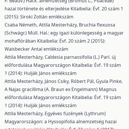
P. Beauv.) Hack. alnemzetség (Bromus L., Poaceae)
hazai története és elterjedése
Kitaibelia: Évf. 20 szám 1
(2015): Siroki Zoltán emlékszám
Csaba Németh, Attila Mesterházy,
Bruchia flexuosa
(Schwägr.) Müll. Hal.: egy igazi különlegesség a magyar
mohaflórában
Kitaibelia: Évf. 20 szám 2 (2015):
Waisbecker Antal emlékszám
Attila Mesterházy,
Caldesia parnassifolia (L.) Parl. új
előfordulása Magyarországon
Kitaibelia: Évf. 19 szám
1 (2014): Hulják János emlékszám
Attila Mesterházy, János Csiky, Róbert Pál, Gyula Pinke,
A Najas gracillima (A. Braun ex Engelmann) Magnus
előfordulása Magyarországon
Kitaibelia: Évf. 19 szám
1 (2014): Hulják János emlékszám
Attila Mesterházy,
Egyéves füzények (Lythrum)
Magyarországon: a Hyssopifolia alnemzetség hazai