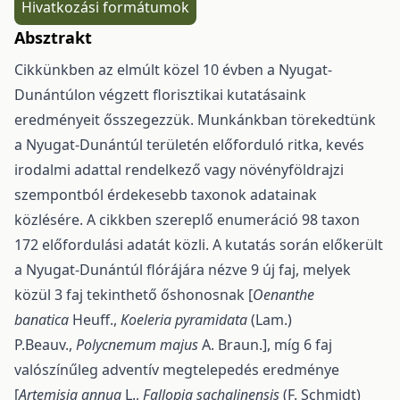
Hivatkozási formátumok
Absztrakt
Cikkünkben az elmúlt közel 10 évben a Nyugat-
Dunántúlon végzett florisztikai kutatásaink
eredményeit ősszegezzük. Munkánkban törekedtünk
a Nyugat-Dunántúl területén előforduló ritka, kevés
irodalmi adattal rendelkező vagy növényföldrajzi
szempontból érdekesebb taxonok adatainak
közlésére. A cikkben szereplő enumeráció 98 taxon
172 előfordulási adatát közli. A kutatás során előkerült
a Nyugat-Dunántúl flórájára nézve 9 új faj, melyek
közül 3 faj tekinthető őshonosnak [
Oenanthe
banatica
Heuff.,
Koeleria pyramidata
(Lam.)
P.Beauv.,
Polycnemum majus
A. Braun.], míg 6 faj
valószínűleg adventív megtelepedés eredménye
[
Artemisia annua
L.,
Fallopia sachalinensis
(F. Schmidt)