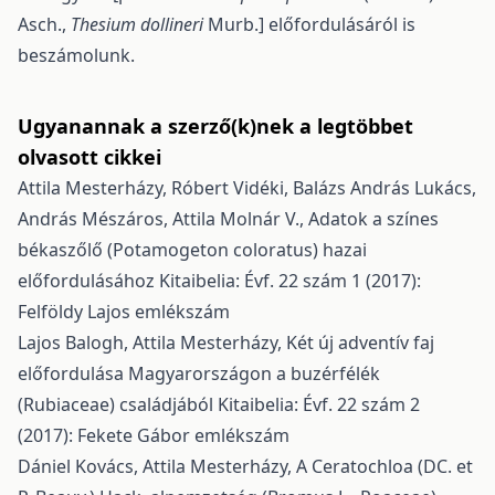
Asch.,
Thesium dollineri
Murb.] előfordulásáról is
beszámolunk.
Ugyanannak a szerző(k)nek a legtöbbet
olvasott cikkei
Attila Mesterházy, Róbert Vidéki, Balázs András Lukács,
András Mészáros, Attila Molnár V.,
Adatok a színes
békaszőlő (Potamogeton coloratus) hazai
előfordulásához
Kitaibelia: Évf. 22 szám 1 (2017):
Felföldy Lajos emlékszám
Lajos Balogh, Attila Mesterházy,
Két új adventív faj
előfordulása Magyarországon a buzérfélék
(Rubiaceae) családjából
Kitaibelia: Évf. 22 szám 2
(2017): Fekete Gábor emlékszám
Dániel Kovács, Attila Mesterházy,
A Ceratochloa (DC. et