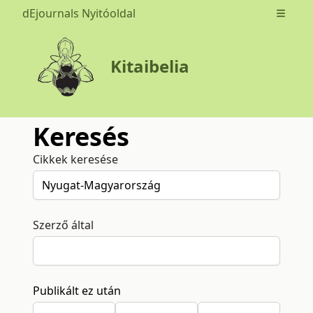
dEjournals Nyitóoldal
Open m
Kitaibelia
Keresés
Cikkek keresése
Szerző által
Publikált ez után