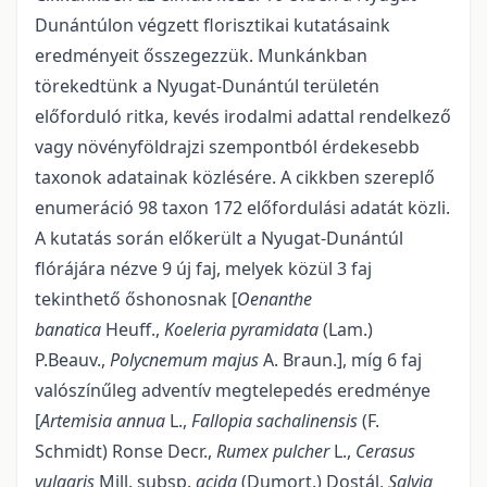
Dunántúlon végzett florisztikai kutatásaink
eredményeit ősszegezzük. Munkánkban
törekedtünk a Nyugat-Dunántúl területén
előforduló ritka, kevés irodalmi adattal rendelkező
vagy növényföldrajzi szempontból érdekesebb
taxonok adatainak közlésére. A cikkben szereplő
enumeráció 98 taxon 172 előfordulási adatát közli.
A kutatás során előkerült a Nyugat-Dunántúl
flórájára nézve 9 új faj, melyek közül 3 faj
tekinthető őshonosnak [
Oenanthe
banatica
Heuff.,
Koeleria pyramidata
(Lam.)
P.Beauv.,
Polycnemum majus
A. Braun.], míg 6 faj
valószínűleg adventív megtelepedés eredménye
[
Artemisia annua
L.,
Fallopia sachalinensis
(F.
Schmidt) Ronse Decr.,
Rumex pulcher
L.,
Cerasus
vulgaris
Mill. subsp.
acida
(Dumort.) Dostál,
Salvia