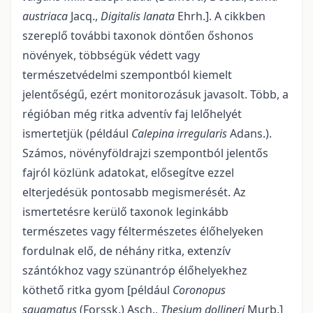
austriaca
Jacq.,
Digitalis lanata
Ehrh.]. A cikkben
szereplő további taxonok döntően őshonos
növények, többségük védett vagy
természetvédelmi szempontból kiemelt
jelentőségű, ezért monitorozásuk javasolt. Több, a
régióban még ritka adventív faj lelőhelyét
ismertetjük (például
Calepina irregularis
Adans.).
Számos, növényföldrajzi szempontból jelentős
fajról közlünk adatokat, elősegítve ezzel
elterjedésük pontosabb megismerését. Az
ismertetésre kerülő taxonok leginkább
természetes vagy féltermészetes élőhelyeken
fordulnak elő, de néhány ritka, extenzív
szántókhoz vagy szünantróp élőhelyekhez
köthető ritka gyom [például
Coronopus
squamatus
(Forssk.) Asch.,
Thesium dollineri
Murb.]