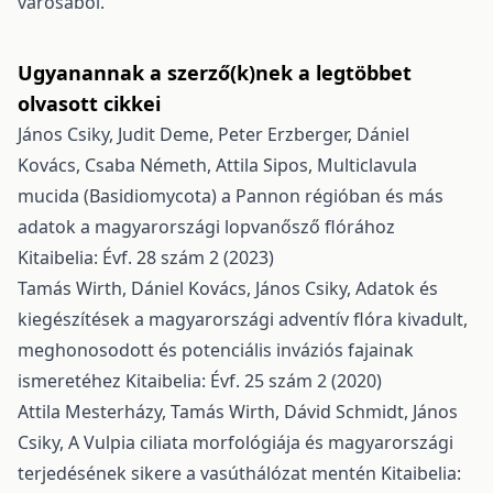
városából.
Ugyanannak a szerző(k)nek a legtöbbet
olvasott cikkei
János Csiky, Judit Deme, Peter Erzberger, Dániel
Kovács, Csaba Németh, Attila Sipos,
Multiclavula
mucida (Basidiomycota) a Pannon régióban és más
adatok a magyarországi lopvanősző flórához
Kitaibelia: Évf. 28 szám 2 (2023)
Tamás Wirth, Dániel Kovács, János Csiky,
Adatok és
kiegészítések a magyarországi adventív flóra kivadult,
meghonosodott és potenciális inváziós fajainak
ismeretéhez
Kitaibelia: Évf. 25 szám 2 (2020)
Attila Mesterházy, Tamás Wirth, Dávid Schmidt, János
Csiky,
A Vulpia ciliata morfológiája és magyarországi
terjedésének sikere a vasúthálózat mentén
Kitaibelia: