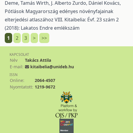
Deme, Tamás Wirth, J. Alberto Zurdo, Dániel Kovács,
Pótlások Magyarország edényes növényfajainak
elterjedési atlaszához VIII.
Kitaibelia: Évf. 23 szám 2
(2018): Lakatos Endre emlékszám
1
2
3
>
>>
KAPCSOLAT
Név
Takács Attila
E-mail:
kitaibelia@unideb.hu
ISSN
Online:
2064-4507
Nyomtatott:
1219-9672