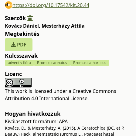
https://doi.org/10.17542/kit.20.44
Szerzők
Kovács Dániel
,
Mesterházy Attila
Megtekintés
PDF
Kulcsszavak
adventív flóra
Bromus carinatus
Bromus catharticus
Licenc
This work is licensed under a
Creative Commons
Attribution 4.0 International License
.
Hogyan hivatkozzuk
Kiválasztott formátum:
APA
Kovács, D., & Mesterházy, A. (2015). A Ceratochloa (DC. et P.
Beauv.) Hack. alnemzetség (Bromus L., Poaceae) hazai