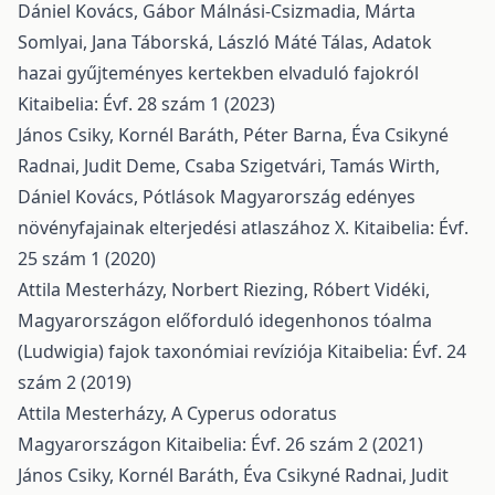
Dániel Kovács, Gábor Málnási-Csizmadia, Márta
Somlyai, Jana Táborská, László Máté Tálas,
Adatok
hazai gyűjteményes kertekben elvaduló fajokról
Kitaibelia: Évf. 28 szám 1 (2023)
János Csiky, Kornél Baráth, Péter Barna, Éva Csikyné
Radnai, Judit Deme, Csaba Szigetvári, Tamás Wirth,
Dániel Kovács,
Pótlások Magyarország edényes
növényfajainak elterjedési atlaszához X.
Kitaibelia: Évf.
25 szám 1 (2020)
Attila Mesterházy, Norbert Riezing, Róbert Vidéki,
Magyarországon előforduló idegenhonos tóalma
(Ludwigia) fajok taxonómiai revíziója
Kitaibelia: Évf. 24
szám 2 (2019)
Attila Mesterházy,
A Cyperus odoratus
Magyarországon
Kitaibelia: Évf. 26 szám 2 (2021)
János Csiky, Kornél Baráth, Éva Csikyné Radnai, Judit