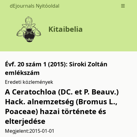
dEjournals Nyitóoldal
Open m
Kitaibelia
Évf. 20 szám 1 (2015): Siroki Zoltán
emlékszám
Eredeti közlemények
A Ceratochloa (DC. et P. Beauv.)
Hack. alnemzetség (Bromus L.,
Poaceae) hazai története és
elterjedése
Megjelent:
2015-01-01