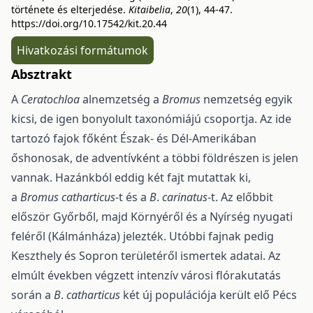
története és elterjedése.
Kitaibelia
,
20
(1), 44-47.
https://doi.org/10.17542/kit.20.44
Hivatkozási formátumok
Absztrakt
A
Ceratochloa
alnemzetség a
Bromus
nemzetség egyik
kicsi, de igen bonyolult taxonómiájú csoportja. Az ide
tartozó fajok főként Észak- és Dél-Amerikában
őshonosak, de adventívként a többi földrészen is jelen
vannak. Hazánkból eddig két fajt mutattak ki,
a
Bromus
catharticus
-t és a
B
.
carinatus
-t. Az előbbit
először Győrből, majd Környéről és a Nyírség nyugati
feléről (Kálmánháza) jelezték. Utóbbi fajnak pedig
Keszthely és Sopron területéről ismertek adatai. Az
elmúlt években végzett intenzív városi flórakutatás
során a
B
.
catharticus
két új populációja került elő Pécs