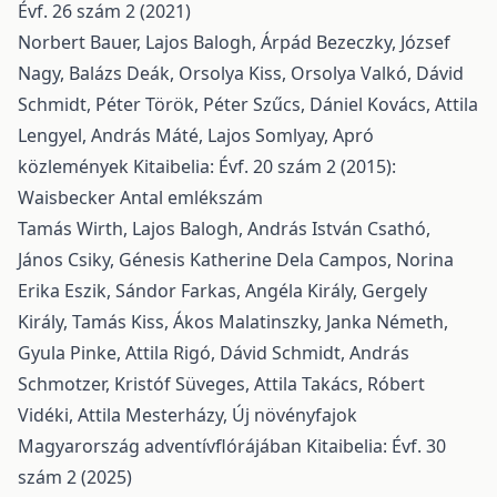
Évf. 26 szám 2 (2021)
Norbert Bauer, Lajos Balogh, Árpád Bezeczky, József
Nagy, Balázs Deák, Orsolya Kiss, Orsolya Valkó, Dávid
Schmidt, Péter Török, Péter Szűcs, Dániel Kovács, Attila
Lengyel, András Máté, Lajos Somlyay,
Apró
közlemények
Kitaibelia: Évf. 20 szám 2 (2015):
Waisbecker Antal emlékszám
Tamás Wirth, Lajos Balogh, András István Csathó,
János Csiky, Génesis Katherine Dela Campos, Norina
Erika Eszik, Sándor Farkas, Angéla Király, Gergely
Király, Tamás Kiss, Ákos Malatinszky, Janka Németh,
Gyula Pinke, Attila Rigó, Dávid Schmidt, András
Schmotzer, Kristóf Süveges, Attila Takács, Róbert
Vidéki, Attila Mesterházy,
Új növényfajok
Magyarország adventívflórájában
Kitaibelia: Évf. 30
szám 2 (2025)