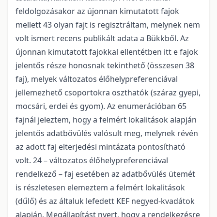
feldolgozásakor az újonnan kimutatott fajok
mellett 43 olyan fajt is regisztráltam, melynek nem
volt ismert recens publikált adata a Bükkből. Az
újonnan kimutatott fajokkal ellentétben itt e fajok
jelentős része honosnak tekinthető (összesen 38
faj), melyek változatos élőhelypreferenciával
jellemezhető csoportokra oszthatók (száraz gyepi,
mocsári, erdei és gyom). Az enumerációban 65
fajnál jeleztem, hogy a felmért lokalitások alapján
jelentős adatbővülés valósult meg, melynek révén
az adott faj elterjedési mintázata pontosítható
volt. 24 – változatos élőhelypreferenciával
rendelkező – faj esetében az adatbővülés ütemét
is részletesen elemeztem a felmért lokalitások
(dűlő) és az általuk lefedett KEF negyed-kvadátok
alapján. Megállapítást nyert, hogy a rendelkezésre