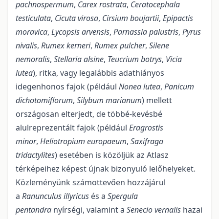
pachnospermum
,
Carex
rostrata
,
Ceratocephala
testiculata
,
Cicuta
virosa
,
Cirsium boujartii
,
Epipactis
moravica
,
Lycopsis arvensis
,
Parnassia palustris
,
Pyrus
nivalis
,
Rumex
kerneri
,
Rumex
pulcher
,
Silene
nemoralis
,
Stellaria alsine
,
Teucrium botrys
,
Vicia
lutea
), ritka, vagy legalábbis adathiányos
idegenhonos fajok (például
Nonea lutea
,
Panicum
dichotomiflorum
,
Silybum marianum
) mellett
országosan elterjedt, de többé-kevésbé
alulreprezentált fajok (például
Eragrostis
minor
,
Heliotropium europaeum
,
Saxifraga
tridactylites
) esetében is közöljük az Atlasz
térképeihez képest újnak bizonyuló lelőhelyeket.
Közleményünk számottevően hozzájárul
a
Ranunculus illyricus
és a
Spergula
pentandra
nyírségi, valamint a
Senecio vernalis
hazai