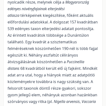
nyolcadik része, melynek célja a
Magyaror­szág
edényes növényfajainak elterjedési
atlasza
térképeinek kiegészítése, főként aktuális
előfordulási adatokkal. A dolgozat 157 kvadrátban
539 edényes taxon elterjedési adatait pontosítja.
Az érintett kvadrátok többsége a Dunántúlon
található. Egy kvadrát a szisztematikus
felméréseknek köszönhetően 190-nél is több fajjal
egészült ki. Néhány aszfaltút célirányos
átvizsgálásának köszönhetően a
Puccinellia
distans
68 kvadrátból került elő új fajként. Mindkét
adat arra utal, hogy a hiányok miatt az adatpótló
közleményekre továbbra is nagy szükség van. A
felsorolt taxonok döntő része gyakori, sok­szor
gyom jellegű elem, néhányuk azonban hazánkban
szórványos vagy ritka (pl.
Nigella arvensis
,
Vaccaria