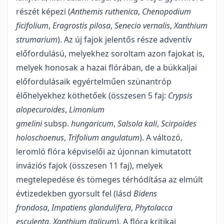
részét képezi (
Anthemis ruthenica
,
Chenopodium
ficifolium
,
Eragrostis pilosa
,
Senecio vernalis
,
Xanthium
strumarium
). Az új fajok jelentős része adventív
előfordulású, melyekhez soroltam azon fajokat is,
melyek honosak a hazai flórában, de a bükkaljai
előfordulásaik egyértelműen szünantróp
élőhelyekhez köthetőek (összesen 5 faj:
Crypsis
alopecuroides
,
Limonium
gmelini
subsp.
hungaricum
,
Salsola kali
,
Scirpoides
holoschoenus
,
Trifolium angulatum
). A változó,
leromló flóra képviselői az újonnan kimutatott
inváziós fajok (összesen 11 faj), melyek
megtelepedése és tömeges térhódítása az elmúlt
évtizedekben gyorsult fel (lásd
Bidens
frondosa
,
Impatiens glandulifera
,
Phytolacca
esculenta
,
Xanthium italicum
). A flóra kritikai