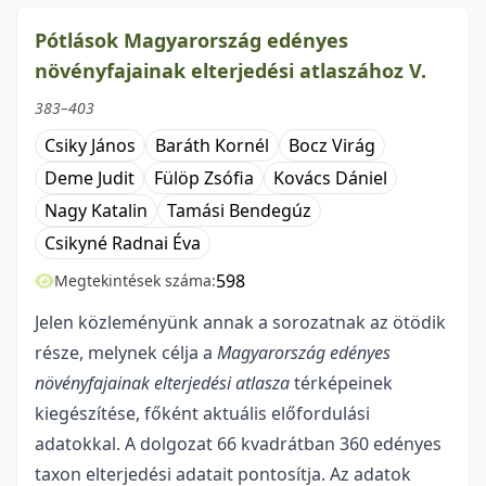
Pótlások Magyarország edényes
növényfajainak elterjedési atlaszához V.
383–403
Csiky János
Baráth Kornél
Bocz Virág
Deme Judit
Fülöp Zsófia
Kovács Dániel
Nagy Katalin
Tamási Bendegúz
Csikyné Radnai Éva
598
Megtekintések száma:
Jelen közleményünk annak a sorozatnak az ötödik
része, melynek célja a
Magyaror­szág edényes
növényfajainak elterjedési atlasza
térképeinek
kiegészítése, főként aktuális előfordulási
adatokkal. A dolgozat 66 kvadrátban 360 edényes
taxon elterjedési adatait pontosítja. Az adatok