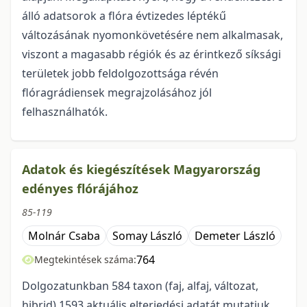
álló adatsorok a flóra évtizedes léptékű
változásának nyomonkövetésére nem alkalmasak,
viszont a magasabb régiók és az érintkező síksági
területek jobb feldolgozottsága révén
flóragrádiensek megrajzolásához jól
felhasználhatók.
Adatok és kiegészítések Magyarország
edényes flórájához
85-119
Molnár Csaba
Somay László
Demeter László
764
Megtekintések száma:
Dolgozatunkban 584 taxon (faj, alfaj, változat,
hibrid) 1593 aktuális elterje­dési adatát mutatjuk