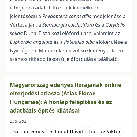
elterjedési adatot. Közülük kiemelke­dő
jelentőségű a
Phegopteris connectilis
megjelenése a
Vértesalján, a
Sternbergia colchiciflora
és a
Corydalis
solida
Duna–Tisza közi előfordulása, valamint az
Euphorbia angulata
és a
Potentilla alba
előkerülése a
Nyírségben. Mindezeken kívül közleményünkben
számos ritkább taxon új előfordulása található
.
Magyarország edényes flórájának online
elterjedési atlasza (Atlas Florae
Hungariae): A honlap felépítése és az
adatbázis-építés kilátásai
238–252
Bartha Dénes
Schmidt Dávid
Tiborcz Viktor