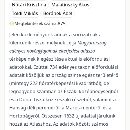
Nótári Krisztina
Malatinszky Ákos
Toldi Miklós
Beránek Ábel
875
Megtekintések száma:
Jelen közleményünk annak a sorozatnak a
kilencedik része, melynek célja
Magyarország
edényes növényfajainak elterjedési atlasza
térképeinek kiegészítése aktuális előfordulási
adatokkal. Ezúttal 734 edényes taxon előfordulási
adatait közöljük az ország szinte egész területéről
(mintegy 222 fló­ra­tér­képezési kvadrátból), de
legnagyobb számban az Északi-középhegységből
és a Duna–Tisza-köze északi ré­széből, valamint a
Hanság déli pereméről, a Maros-mentéről és a
Hortobágyról. Összesen 1632 új adattal járulunk
hozzá az Atlaszhoz. Az adatok között számos