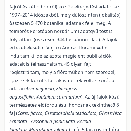
fajról és két hibridről) közlök elterjedési adatot az
1997–2014 időszakból, mely dűlőszinten (lokalitás)
összesen 5 470 botanikai adatnak felel meg. A
felmérés keretében herbáriumi adatgyűjtést is
folytattam (összesen 344 herbáriumi lap). A fajok
értékékelésekor Vojtkó András flóraművéből
indultam ki, de az azóta megjelent publikációk
adatait is felhasználtam. 45 olyan fajt
regisztráltam, mely a flóraműben nem szerepel,
igaz ezek közül 3 fajnak ismertek voltak korábbi
adatai (
Acer negundo
,
Elaeagnus
angustifolia
,
Xanthium strumarium
). Az új fajok közül
természetes előfordulású, honosnak tekinthető 6
faj (
Carex flacca
,
Ceratocephala testiculata
,
Glycerrhiza
echinata
,
Gypsophila paniculata
,
Kochia
laniflora
,
Marrubium vulgare
), míg 5 faj a gyomflóra