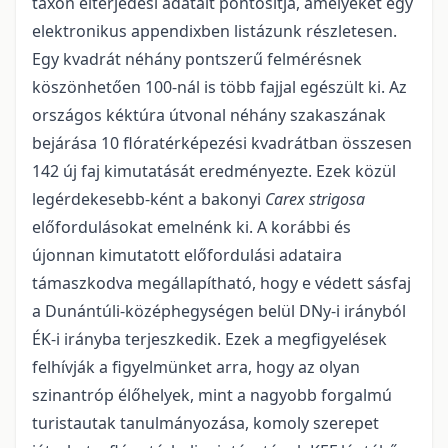
taxon elterjedési adatait pontosítja, amelyeket egy
elektronikus appendixben listázunk részletesen.
Egy kvadrát néhány pontszerű felmérésnek
köszönhetően 100-nál is több fajjal egészült ki. Az
országos kéktúra útvonal néhány szakaszának
bejárása 10 flóratérképezési kvadrátban összesen
142 új faj kimutatását eredményezte. Ezek közül
legérdekesebb-ként a bakonyi
Carex strigosa
előfordulásokat emelnénk ki. A korábbi és
újonnan kimutatott előfordulási adataira
támaszkodva megállapítható, hogy e védett sásfaj
a Dunántúli-középhegységen belül DNy-i irányból
ÉK-i irányba terjeszkedik. Ezek a megfigyelések
felhívják a figyelmünket arra, hogy az olyan
szinantróp élőhelyek, mint a nagyobb forgalmú
turistautak tanulmányozása, komoly szerepet