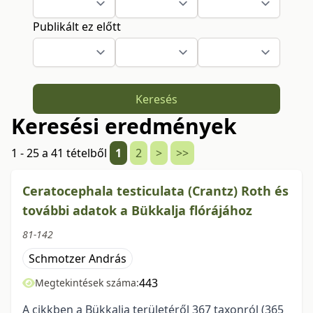
Publikált ez előtt
Keresés
Keresési eredmények
1 - 25 a 41 tételből
1
2
>
>>
Ceratocephala testiculata (Crantz) Roth és
további adatok a Bükkalja flórájához
81-142
Schmotzer András
443
Megtekintések száma:
A cikkben a Bükkalja területéről 367 taxonról (365