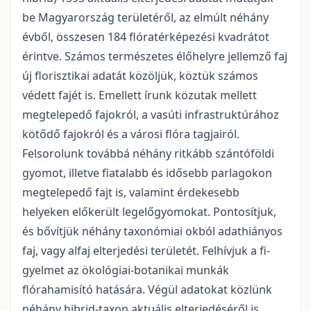
be Magyarország területéről, az elmúlt néhány
évből, összesen 184 fló­ratérké­pezési kvadrátot
érintve. Számos természetes élőhelyre jellemző faj
új florisztikai adatát közöl­jük, köztük számos
védett fajét is. Emellett írunk közutak mellett
megtelepedő fajokról, a vasúti infrastruktúrához
kötődő fajokról és a városi flóra tagjairól.
Felsorolunk továbbá néhány ritkább szántóföldi
gyomot, illetve fiatalabb és idősebb parlagokon
megtele­pedő fajt is, valamint érdeke­sebb
helyeken előkerült legelőgyomokat. Pontosítjuk,
és bővít­jük néhány taxonómiai okból adat­hiányos
faj, vagy alfaj elterjedési területét. Felhívjuk a fi­
gyelmet az ökológiai-botanikai munkák
flórahamisító hatására. Végül adatokat közlünk
né­hány hibrid-taxon aktuális elterjedéséről is.