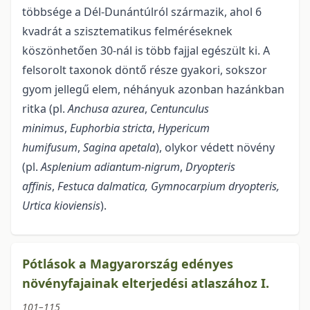
több­sége a Dél-Dunántúlról származik, ahol 6
kvadrát a szisztematikus felméréseknek
köszönhetően 30-nál is több fajjal egészült ki. A
felsorolt taxonok döntő része gyakori, sokszor
gyom jellegű elem, néhányuk azonban hazánkban
ritka (pl.
Anchusa azurea
,
Centunculus
minimus
,
Euphorbia stricta
,
Hypericum
humifusum
,
Sagina apetala
), olykor védett növény
(pl.
Asplenium adiantum-nigrum
,
Dryopteris
affinis
,
Festuca dalmatica, Gymnocarpium dryopteris,
Urtica kioviensis
).
Pótlások a Magyarország edényes
növényfajainak elterjedési atlaszához I.
101–115