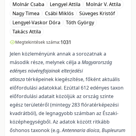
Molnár Csaba
Lengyel Attila
Molnár V. Attila
Nagy Timea
Csábi Miklós
Süveges Kristóf
Lengyel-Vaskor Dóra
Tóth György
Takács Attila
1031
Megtekintések száma:
Jelen közleményünk annak a sorozatnak a
második része, melynek célja a
Magyarország
edényes növényfajainak elterjedési
atlasza
térképeinek kiegészítése, főként aktuális
előfordulási adatokkal. Ezúttal 612 edényes taxon
előfordulási adatait közöljük az ország szinte
egész területéről (mintegy 283 flóratérképezési
kvadrátból), de legnagyobb számban az Északi-
középhegységből. Az adatok között ritkább
őshonos taxonok (e.g.
Antennaria dioica
,
Bupleurum