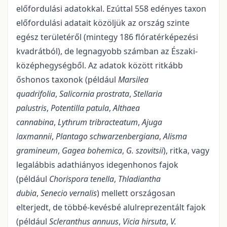
előfordulási adatokkal. Ezúttal 558 edényes taxon
előfordulási adatait közöljük az ország szinte
egész területéről (mintegy 186 flóratérképezési
kvadrátból), de legnagyobb számban az Északi-
középhegységből. Az adatok között ritkább
őshonos taxonok (például
Marsilea
quadrifolia
,
Salicornia prostrata
,
Stellaria
palustris
,
Potentilla patula
,
Althaea
cannabina
,
Lythrum tribracteatum
,
Ajuga
laxmannii
,
Plantago schwarzenbergiana
,
Alisma
gramineum
,
Gagea bohemica
,
G. szovitsii
), ritka, vagy
legalábbis adathiányos idegenhonos fajok
(például
Chorispora tenella
,
Thladiantha
dubia
,
Senecio vernalis
) mellett országosan
elterjedt, de többé-kevésbé alulreprezentált fajok
(például
Scleranthus annuus
,
Vicia hirsuta
,
V.