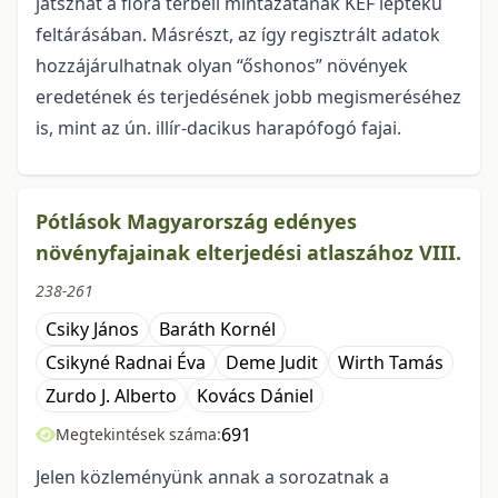
játszhat a flóra térbeli mintázatának KEF léptékű
feltárásában. Másrészt, az így regisztrált adatok
hozzájárulhatnak olyan “őshonos” növények
eredetének és terjedésének jobb megismeréséhez
is, mint az ún. illír-dacikus harapófogó fajai.
Pótlások Magyarország edényes
növényfajainak elterjedési atlaszához VIII.
238-261
Csiky János
Baráth Kornél
Csikyné Radnai Éva
Deme Judit
Wirth Tamás
Zurdo J. Alberto
Kovács Dániel
691
Megtekintések száma:
Jelen közleményünk annak a sorozatnak a