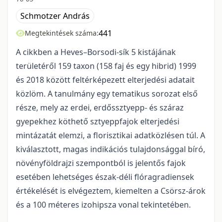
Schmotzer András
441
Megtekintések száma:
A cikkben a Heves–Borsodi-sík 5 kistájának
területéről 159 taxon (158 faj és egy hibrid) 1999
és 2018 között feltérképezett elterjedési adatait
közlöm. A tanulmány egy tematikus sorozat első
ré­sze, mely az erdei, erdőssztyepp- és száraz
gyepekhez köthető sztyeppfajok elterjedési
mintázatát elem­zi, a florisztikai adatközlésen túl. A
kiválasztott, magas indikációs tulajdonsággal bíró,
nö­vény­föld­raj­zi szempontból is jelentős fajok
esetében lehetséges észak-déli flóragradiensek
értékelését is el­vé­gez­tem, kiemelten a Csörsz-árok
és a 100 méteres izohipsza vonal tekintetében.