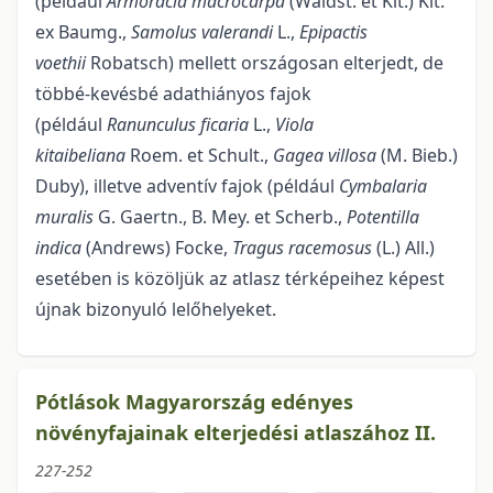
(például
Armoracia macrocarpa
(Waldst. et Kit.) Kit.
ex Baumg.,
Samolus valerandi
L.,
Epipactis
voethii
Robatsch) mellett országosan elterjedt, de
többé-kevésbé adathiányos fajok
(például
Ranunculus ficaria
L.,
Viola
kitaibeliana
Roem. et Schult.,
Gagea villosa
(M. Bieb.)
Duby), illetve adventív fajok (például
Cymbalaria
muralis
G. Gaertn., B. Mey. et Scherb.,
Potentilla
indica
(Andrews) Focke,
Tragus racemosus
(L.) All.)
esetében is közöljük az atlasz térképeihez képest
újnak bizonyuló lelőhelyeket.
Pótlások Magyarország edényes
növényfajainak elterjedési atlaszához II.
227-252