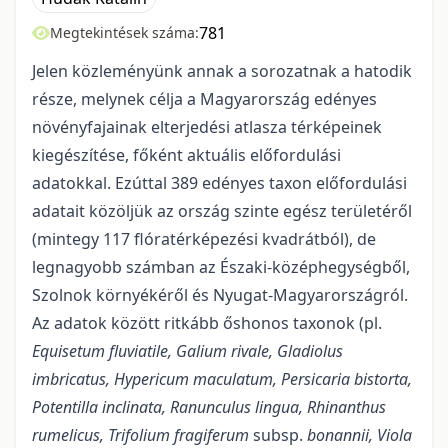
781
Megtekintések száma:
Jelen közleményünk annak a sorozatnak a hatodik
része, melynek célja a Magyarország edényes
növényfajainak elterjedési atlasza térképeinek
kiegészítése, főként aktuális előfordulási
adatokkal. Ezúttal 389 edényes taxon előfordulási
adatait közöljük az ország szinte egész területéről
(mintegy 117 flóratérképezési kvadrátból), de
legnagyobb számban az Északi-középhegységből,
Szolnok környékéről és Nyugat-Magyarországról.
Az adatok között ritkább őshonos taxonok (pl.
Equisetum fluviatile, Galium rivale, Gladiolus
imbricatus, Hypericum maculatum, Persicaria bistorta,
Potentilla inclinata, Ranunculus lingua, Rhinanthus
rumelicus, Trifolium fragiferum
subsp.
bonannii, Viola