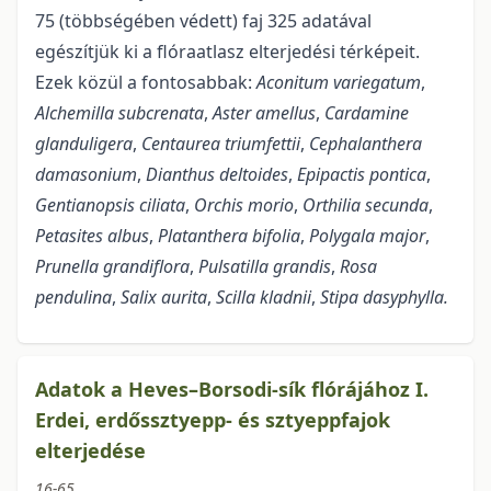
75 (többségében védett) faj 325 adatával
egészítjük ki a flóraat­lasz elterjedési térképeit.
Ezek közül a fontosabbak:
Aconitum variegatum
,
Alchemilla subcrenata
,
Aster amellus
,
Cardamine
glanduligera
,
Centaurea triumfettii
,
Cephalanthera
damasonium
,
Dianthus deltoides
,
Epipactis pontica
,
Gentianopsis ciliata
,
Orchis morio
,
Orthilia secunda
,
Petasites albus
,
Platanthera bifolia
,
Polygala major
,
Prunella grandiflora
,
Pulsatilla grandis
,
Rosa
pendulina
,
Salix aurita
,
Scilla kladnii
,
Stipa dasyphylla.
Adatok a Heves–Borsodi-sík flórájához I.
Erdei, erdőssztyepp- és sztyeppfajok
elterjedése
16-65