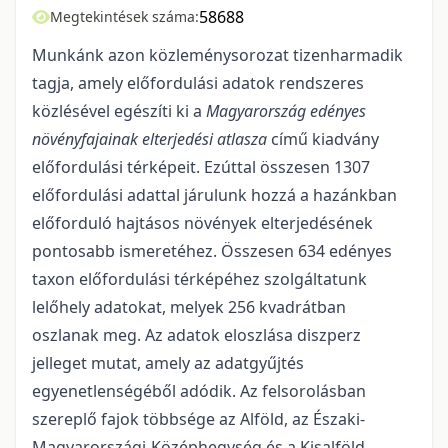
58688
Megtekintések száma:
Munkánk azon közleménysorozat tizenharmadik
tagja, amely előfordulási adatok rend­szeres
közlésével egészíti ki a
Magyarország edényes
növényfajainak elterjedési atlasza
című kiad­vány
előfordulási térképeit. Ezúttal összesen 1307
előfordulási adattal járulunk hozzá a hazánkban
előforduló hajtásos növények elterjedésének
pontosabb ismeretéhez. Összesen 634 edényes
taxon előfordulási tér­képéhez szolgáltatunk
lelőhely adatokat, melyek 256 kvadrátban
oszlanak meg. Az adatok eloszlása disz­perz
jelleget mutat, amely az adatgyűjtés
egyenetlenségéből adódik. Az felsorolás­ban
szereplő fajok több­sége az Alföld, az Északi-
Magyarországi-Középhegység és a Kisalföld