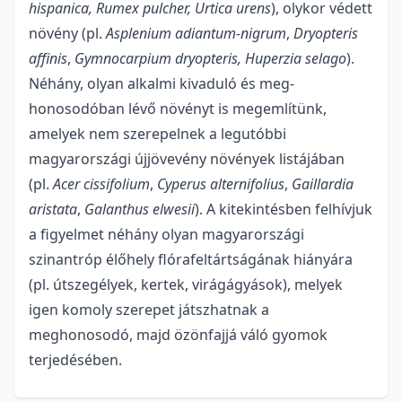
hispanica, Rumex pulcher, Urtica urens
), olykor védett
növény (pl.
Asplenium adiantum-nigrum
,
Dryopteris
affinis
,
Gymnocarpium dryopteris, Huperzia selago
).
Néhány, olyan alkalmi kivaduló és meg­
honosodóban lévő növényt is megemlítünk,
amelyek nem szerepelnek a legutóbbi
magyarországi új­jövevény növények listájában
(pl.
Acer cissifolium
,
Cyperus alternifolius
,
Gaillardia
aristata
,
Galanthus elwesii
). A kitekintésben felhívjuk
a figyelmet néhány olyan magyarországi
szinantróp élőhely flórafel­tártságának hiányára
(pl. útszegélyek, kertek, virágágyások), melyek
igen komoly szerepet játszhatnak a
meghonosodó, majd özönfajjá váló gyomok
terjedésében.