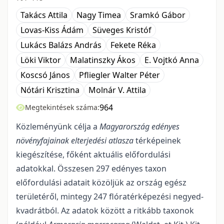
Takács Attila
Nagy Timea
Sramkó Gábor
Lovas-Kiss Ádám
Süveges Kristóf
Lukács Balázs András
Fekete Réka
Löki Viktor
Malatinszky Ákos
E. Vojtkó Anna
Koscsó János
Pfliegler Walter Péter
Nótári Krisztina
Molnár V. Attila
964
Megtekintések száma:
Közleményünk célja a
Magyarország edényes
növényfajainak elterjedési atlasza
térképeinek
kiegészítése, főként aktuális előfordulási
adatokkal. Összesen 297 edényes taxon
előfordulási adatait közöljük az ország egész
területéről, mintegy 247 flóratérképezési negyed-
kvadrátból. Az adatok között a ritkább taxonok