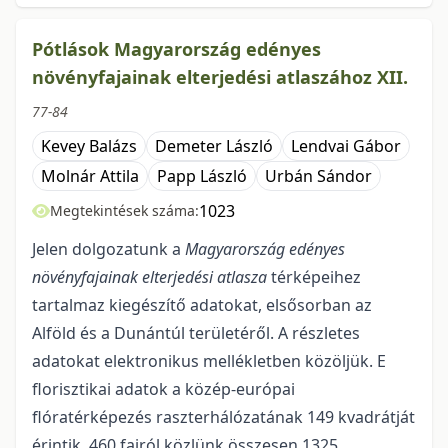
Pótlások Magyarország edényes
növényfajainak elterjedési atlaszához XII.
77-84
Kevey Balázs
Demeter László
Lendvai Gábor
Molnár Attila
Papp László
Urbán Sándor
1023
Megtekintések száma:
Jelen dolgozatunk a
Magyarország edényes
növényfajainak elterjedési atlasza
térképei­hez
tartalmaz kiegészítő adatokat, elsősorban az
Alföld és a Dunántúl területéről. A részletes
adatokat elektronikus mellékletben közöljük. E
florisztikai adatok a közép-európai
flóratérképezés raszterháló­zatának 149 kvadrátját
érintik. 460 fajról közlünk összesen 1325