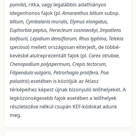
pumila
), ritka, vagy legalábbis adathiányos
idegenhonos fajok (pl.
Amaranthus blitum
subsp.
blitum, Cymbalaria muralis, Elymus elongatus,
Euphorbia peplus, Heracleum sosnowskyi, Impatiens
balfourii, Lepidium densiflorum, Rhus typhina, Telekia
speciosa
) mellett országosan elterjedt, de többé-
kevésbé alulreprezentált fajok (pl.
Carex otrubae,
Chenopodium polyspermum, Crepis tectorum,
Filipendula vulgaris, Petrorhagia prolifera, Poa
palustris
) esetében is közöljük az Atlasz
térképeihez képest újnak bizonyuló lelőhelyeket. A
legközönségesebb fajok esetében a lelőhelyek
részletezése nélkül csupán KEF-kódokat adunk
meg.