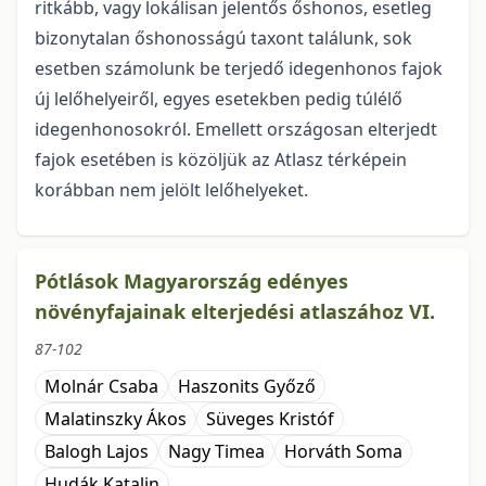
ritkább, vagy lokálisan jelentős őshonos, esetleg
bi­zonytalan őshonosságú taxont találunk, sok
esetben számolunk be terjedő idegenhonos fajok
új le­lő­he­lye­i­ről, egyes esetekben pedig túlélő
idegenhonosokról. Emellett országosan elterjedt
fajok esetében is kö­zöl­jük az Atlasz térképein
korábban nem jelölt lelőhelyeket.
Pótlások Magyarország edényes
növényfajainak elterjedési atlaszához VI.
87-102
Molnár Csaba
Haszonits Győző
Malatinszky Ákos
Süveges Kristóf
Balogh Lajos
Nagy Timea
Horváth Soma
Hudák Katalin