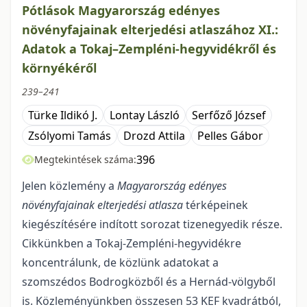
Pótlások Magyarország edényes
növényfajainak elterjedési atlaszához XI.:
Adatok a Tokaj–Zempléni-hegyvidékről és
környékéről
239–241
Türke Ildikó J.
Lontay László
Serfőző József
Zsólyomi Tamás
Drozd Attila
Pelles Gábor
396
Megtekintések száma:
Jelen közlemény a
Magyarország edényes
növényfajainak elterjedési atlasza
térképei­nek
kiegészítésére indított sorozat tizenegyedik része.
Cikkünkben a Tokaj-Zempléni-hegyvidékre
koncentrálunk, de közlünk adatokat a
szomszédos Bodrogközből és a Hernád-völgyből
is. Közlemé­nyünkben összesen 53 KEF kvadrátból,