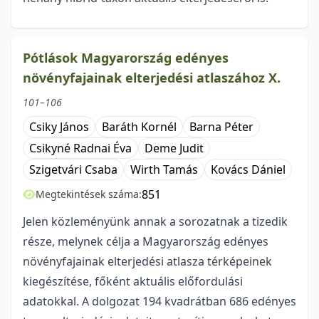
Pótlások Magyarország edényes
növényfajainak elterjedési atlaszához X.
101–106
Csiky János
Baráth Kornél
Barna Péter
Csikyné Radnai Éva
Deme Judit
Szigetvári Csaba
Wirth Tamás
Kovács Dániel
851
Megtekintések száma:
Jelen közleményünk annak a sorozatnak a tizedik
része, melynek célja a Magyarország edényes
növényfajainak elterjedési atlasza térképeinek
kiegészítése, főként aktuális előfordulási
adatokkal. A dolgozat 194 kvadrátban 686 edényes