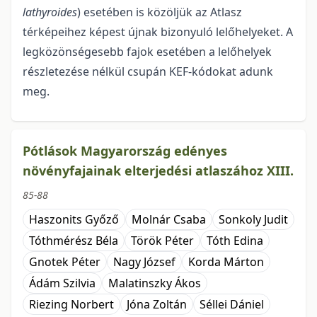
lathyroides
) esetében is közöljük az Atlasz
térképeihez képest újnak bizonyuló lelőhelyeket. A
legközönségesebb fajok esetében a lelőhelyek
részletezése nélkül csupán KEF-kódokat adunk
meg.
Pótlások Magyarország edényes
növényfajainak elterjedési atlaszához XIII.
85-88
Haszonits Győző
Molnár Csaba
Sonkoly Judit
Tóthmérész Béla
Török Péter
Tóth Edina
Gnotek Péter
Nagy József
Korda Márton
Ádám Szilvia
Malatinszky Ákos
Riezing Norbert
Jóna Zoltán
Séllei Dániel