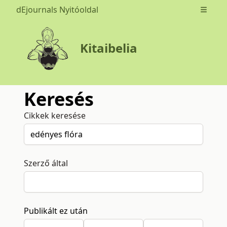
dEjournals Nyitóoldal
Open m
Kitaibelia
Keresés
Cikkek keresése
Szerző által
Publikált ez után