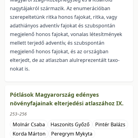
nagytájak­ról származik. Az enumerá­cióban
szerepeltetünk ritka honos fajokat, ritka, vagy
adathiányos adventív fajokat és szubspontán
megje­lenő honos fajokat, vonalas létesítmények
mellett terjedő adventív, és szubspontán
megjelenő honos fajokat, és az országban
elterjedt, de az atlaszban alulreprezentált taxo­
nokat is.
Pótlások Magyarország edényes
növényfajainak elterjedési atlaszához IX.
253–256
Molnár Csaba
Haszonits Győző
Pintér Balázs
Korda Márton
Peregrym Mykyta