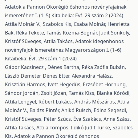
Adatok a Pannon Ökorégió őshonos növényfajainak
ismeretéhez I. (1–5)
Kitaibelia: Évf. 29 szám 2 (2024)
Attila Molnár V., Szabolcs Kis, Csaba Molnár, Henrietta
Bak, Réka Fekete, Tamás Kozma-Bognár, Judit Sonkoly,
Kristóf Süveges, Attila Takács,
Adatok idegenhonos
növényfajok ismeretéhez Magyarországon I. (1–6)
Kitaibelia: Évf. 29 szám 1 (2024)
Gábor Kacsinecz , Dénes Bartha, Réka Zsófia Bubán,
László Demeter, Dénes Etter, Alexandra Halász,
Krisztián Harmos, Ivett Hegedüs, Erzsébet Hornung,
Sándor Jordán, Zsolt Józan, Tamás Kiss, Blanka Kóródi,
Attila Lengyel, Róbert Lukács, András Mészáros, Attila
Molnár V., Balázs Pintér, Anikó Ruisch, Edina Segesdi,
Kristóf Süveges, Péter Szűcs, Éva Szakács, Anna Szász,
Attila Takács, Attila Tompos, Ildikó Judit Türke, Szabolcs
Kis,
Adatok a Pannon Ökorégió őshonos