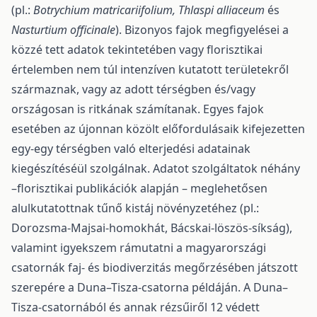
(pl.:
Bot­rychium matricariifolium, Thlaspi alliaceum
és
Nasturtium officinale
). Bizonyos fajok megfigyelései a
közzé tett adatok tekintetében vagy florisztikai
értelemben nem túl intenzíven kutatott területekről
szár­maznak, vagy az adott térségben és/vagy
országosan is ritkának számítanak. Egyes fajok
esetében az újonnan közölt előfordulásaik kifejezetten
egy-egy térségben való elterjedési adatainak
kiegészíté­séül szolgálnak. Adatot szolgáltatok néhány
–florisztikai publikációk alapján – meglehetősen
alulkuta­tottnak tűnő kistáj növényzetéhez (pl.:
Dorozsma-Majsai-homokhát, Bácskai-löszös-síkság),
valamint igyekszem rámutatni a magyarországi
csatornák faj- és biodiverzitás megőrzésében játszott
szerepére a Duna–Tisza-csatorna példáján. A Duna–
Tisza-csatornából és annak rézsűiről 12 védett