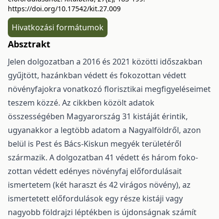
https://doi.org/10.17542/kit.27.009
Hivatkozási formátumok
Absztrakt
Jelen dolgozatban a 2016 és 2021 közötti időszakban
gyűjtött, hazánkban védett és fo­kozottan védett
növényfajokra vonatkozó florisztikai megfigyeléseimet
teszem közzé. Az cikkben köz­ölt adatok
összességében Magyarország 31 kistáját érintik,
ugyanakkor a legtöbb adatom a Nagyalföld­ről, azon
belül is Pest és Bács-Kiskun megyék területéről
származik. A dolgozatban 41 védett és három foko­
zottan védett edényes növényfaj előfordulásait
ismertetem (két haraszt és 42 virágos növény), az
ismer­tetett előfordulások egy része kistáji vagy
nagyobb földrajzi léptékben is újdonságnak számít