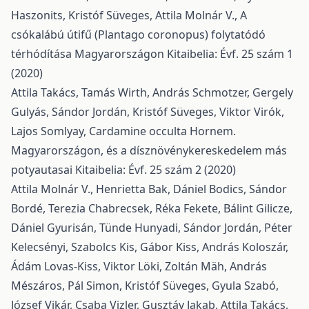
Haszonits, Kristóf Süveges, Attila Molnár V.,
A
csókalábú útifű (Plantago coronopus) folytatódó
térhódítása Magyarországon
Kitaibelia: Évf. 25 szám 1
(2020)
Attila Takács, Tamás Wirth, András Schmotzer, Gergely
Gulyás, Sándor Jordán, Kristóf Süveges, Viktor Virók,
Lajos Somlyay,
Cardamine occulta Hornem.
Magyarországon, és a dísznövénykereskedelem más
potyautasai
Kitaibelia: Évf. 25 szám 2 (2020)
Attila Molnár V., Henrietta Bak, Dániel Bodics, Sándor
Bordé, Terezia Chabrecsek, Réka Fekete, Bálint Gilicze,
Dániel Gyurisán, Tünde Hunyadi, Sándor Jordán, Péter
Kelecsényi, Szabolcs Kis, Gábor Kiss, András Koloszár,
Ádám Lovas-Kiss, Viktor Löki, Zoltán Mäh, András
Mészáros, Pál Simon, Kristóf Süveges, Gyula Szabó,
József Vikár, Csaba Vizler, Gusztáv Jakab, Attila Takács,