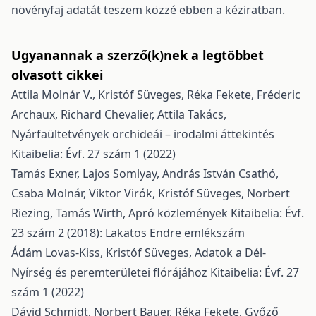
növényfaj adatát teszem közzé ebben a kéziratban.
Ugyanannak a szerző(k)nek a legtöbbet
olvasott cikkei
Attila Molnár V., Kristóf Süveges, Réka Fekete, Fréderic
Archaux, Richard Chevalier, Attila Takács,
Nyárfaültetvények orchideái – irodalmi áttekintés
Kitaibelia: Évf. 27 szám 1 (2022)
Tamás Exner, Lajos Somlyay, András István Csathó,
Csaba Molnár, Viktor Virók, Kristóf Süveges, Norbert
Riezing, Tamás Wirth,
Apró közlemények
Kitaibelia: Évf.
23 szám 2 (2018): Lakatos Endre emlékszám
Ádám Lovas-Kiss, Kristóf Süveges,
Adatok a Dél-
Nyírség és peremterületei flórájához
Kitaibelia: Évf. 27
szám 1 (2022)
Dávid Schmidt, Norbert Bauer, Réka Fekete, Győző