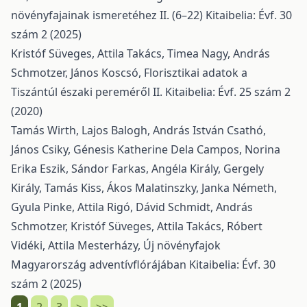
növényfajainak ismeretéhez II. (6–22)
Kitaibelia: Évf. 30
szám 2 (2025)
Kristóf Süveges, Attila Takács, Timea Nagy, András
Schmotzer, János Koscsó,
Florisztikai adatok a
Tiszántúl északi pereméről II.
Kitaibelia: Évf. 25 szám 2
(2020)
Tamás Wirth, Lajos Balogh, András István Csathó,
János Csiky, Génesis Katherine Dela Campos, Norina
Erika Eszik, Sándor Farkas, Angéla Király, Gergely
Király, Tamás Kiss, Ákos Malatinszky, Janka Németh,
Gyula Pinke, Attila Rigó, Dávid Schmidt, András
Schmotzer, Kristóf Süveges, Attila Takács, Róbert
Vidéki, Attila Mesterházy,
Új növényfajok
Magyarország adventívflórájában
Kitaibelia: Évf. 30
szám 2 (2025)