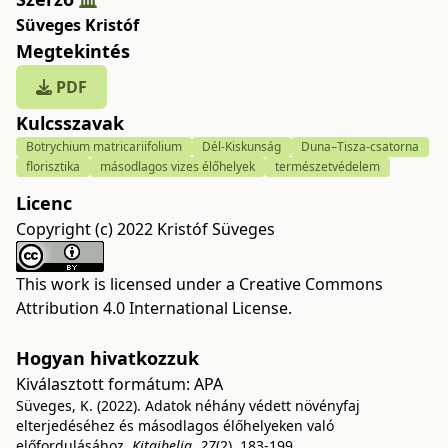
Süveges Kristóf
Megtekintés
PDF
Kulcsszavak
Botrychium matricariifolium
Dél-Kiskunság
Duna–Tisza-csatorna
florisztika
másodlagos vizes élőhelyek
természetvédelem
Licenc
Copyright (c) 2022 Kristóf Süveges
This work is licensed under a
Creative Commons
Attribution 4.0 International License
.
Hogyan hivatkozzuk
Kiválasztott formátum:
APA
Süveges, K. (2022). Adatok néhány védett növényfaj
elterjedéséhez és másodlagos élőhelyeken való
előfordulásához.
Kitaibelia
,
27
(2), 183-199.