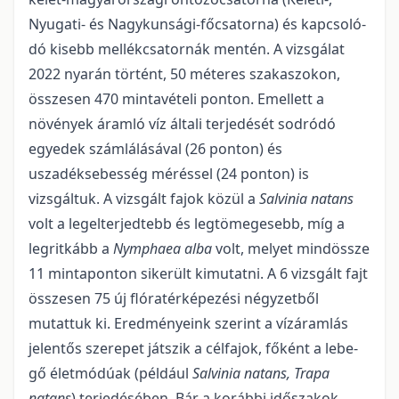
Nyugati- és Nagykunsági-főcsatorna) és kapcsoló­
dó kisebb mellékcsatornák mentén. A vizsgálat
2022 nyarán történt, 50 méteres szakaszokon,
összesen 470 mintavételi ponton. Emellett a
növények áramló víz általi terjedését sodródó
egyedek számlálásá­val (26 ponton) és
uszadéksebesség méréssel (24 ponton) is
vizsgáltuk. A vizsgált fajok közül a
Salvinia natans
volt a legelterjedtebb és legtömegesebb, míg a
legritkább a
Nymphaea alba
volt, melyet mindös­sze
11 mintaponton sikerült kimutatni. A 6 vizsgált fajt
összesen 75 új flóratérképezési négyzetből
mutattuk ki. Eredményeink szerint a vízáramlás
jelentős szerepet játszik a célfajok, főként a lebe­
gő életmódúak (például
Salvinia natans, Trapa
natans
) terjedésében. Bár a korábbi időszakok