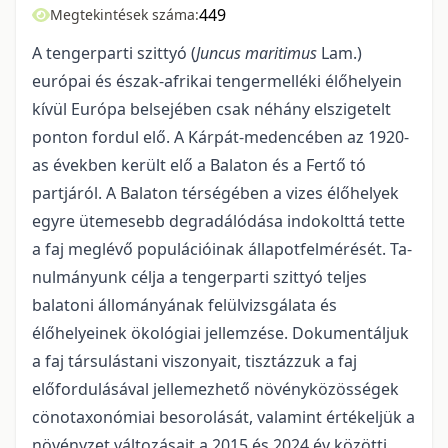
449
Megtekintések száma:
A tengerparti szittyó (
Juncus maritimus
Lam.)
európai és észak-afrikai tengermelléki élőhelyein
kívül Európa belsejében csak néhány elszigetelt
ponton fordul elő. A Kárpát-medencében az 1920-
as években került elő a Balaton és a Fertő tó
partjáról. A Balaton térségében a vizes élőhelyek
egyre ütemesebb degradálódása indokolttá tette
a faj meglévő populációinak állapotfelmérését. Ta­
nulmányunk célja a tengerparti szittyó teljes
balatoni állományának felülvizsgálata és
élőhelyeinek öko­lógiai jellemzése. Dokumentáljuk
a faj társulástani viszonyait, tisztázzuk a faj
előfordulásával jelle­mezhető növényközösségek
cönotaxonómiai besorolását, valamint értékeljük a
növényzet változásait a 2015 és 2024 év közötti