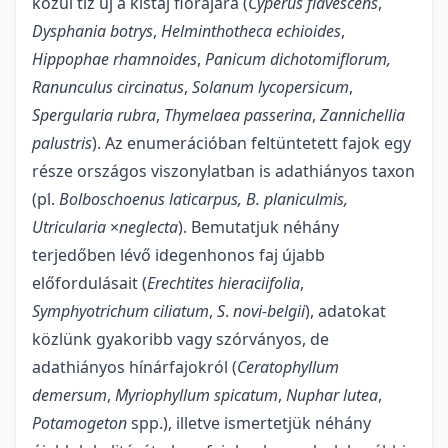
közül tíz új a kistáj flórájára (
Cype­rus flavescens
,
Dysphania botrys
,
Helminthotheca echioides
,
Hippophae rhamnoides
,
Panicum dichotomiflo­rum,
Ranunculus circinatus
,
Solanum lycopersicum
,
Spergularia rubra
,
Thymelaea passerina
,
Zannichellia
palustris
). Az enumerációban feltüntetett fajok egy
része országos viszonylatban is adathiányos taxon
(pl.
Bolboschoenus laticarpus, B. planiculmis,
Utricularia
×
neglecta
). Bemutatjuk néhány
terjedőben lévő ide­genhonos faj újabb
előfordulásait (
Erechtites hieraciifolia
,
Symphyotrichum
ciliatum
,
S
.
novi-belgii
), adato­kat
közlünk gyakoribb vagy szórványos, de
adathiányos hínárfajokról (
Ceratophyllum
demersum
,
Myri­ophyllum spicatum
,
Nuphar lutea
,
Potamogeton
spp.), illetve ismertetjük néhány