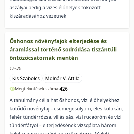
aszályai pedig a vizes élőhelyek fokozott
kiszáradásához vezetnek.
Őshonos növényfajok elterjedése és
áramlással történő sodródása tiszántúli
öntözőcsatornák mentén
17–30
Kis Szabolcs
Molnár V. Attila
426
Megtekintések száma:
A tanulmány célja hat őshonos, vízi élőhelyekhez
kötődő növényfaj – csemegesulyom, éles kolokán,
fehér tündérrózsa, villás sás, vízi rucaöröm és vízi
tündérfátyol – elterjedésének vizsgálata három
kelet-magyarországi öntözőcsatorna (Keleti-,