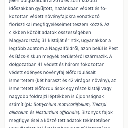
Jelen dolgozatban a 2016 és 2021 közötti
időszakban gyűjtött, hazánkban védett és fo­
kozottan védett növényfajokra vonatkozó
florisztikai megfigyeléseimet teszem közzé. Az
cikkben köz­ölt adatok összességében
Magyarország 31 kistáját érintik, ugyanakkor a
legtöbb adatom a Nagyalföld­ről, azon belül is Pest
és Bács-Kiskun megyék területéről származik. A
dolgozatban 41 védett és három foko­zottan
védett edényes növényfaj előfordulásait
ismertetem (két haraszt és 42 virágos növény), az
ismer­tetett előfordulások egy része kistáji vagy
nagyobb földrajzi léptékben is újdonságnak
számít (pl.:
Bot­rychium matricariifolium, Thlaspi
alliaceum
és
Nasturtium officinale
). Bizonyos fajok
megfigyelései a közzé tett adatok tekintetében