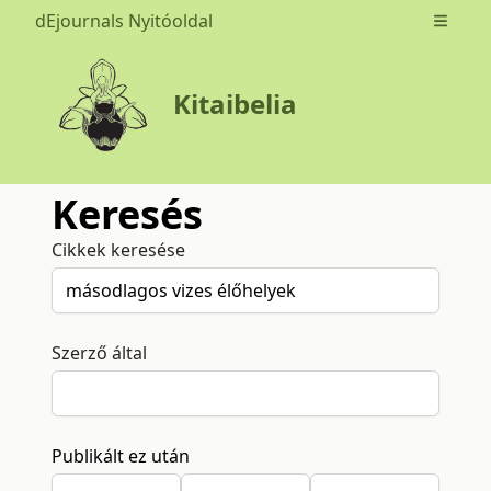
dEjournals Nyitóoldal
Open m
Kitaibelia
Keresés
Cikkek keresése
Szerző által
Publikált ez után