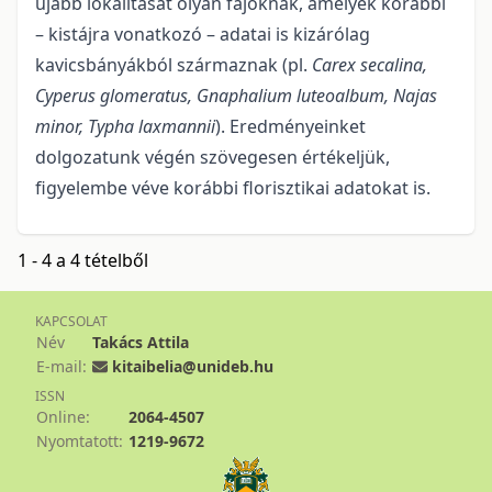
újabb lokalitását olyan fajoknak, amelyek korábbi
– kistájra vonatkozó – adatai is kizárólag
kavicsbányákból származnak (pl.
Carex secalina,
Cyperus glomeratus, Gnaphalium luteoalbum, Najas
minor, Typha laxmannii
). Eredményein­ket
dolgozatunk végén szövegesen értékeljük,
figyelembe véve korábbi florisztikai adatokat is.
1 - 4 a 4 tételből
KAPCSOLAT
Név
Takács Attila
E-mail:
kitaibelia@unideb.hu
ISSN
Online:
2064-4507
Nyomtatott:
1219-9672