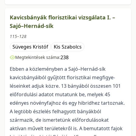
Kavicsbányák florisztikai vizsgálata I. –
Sajó–Hernád-sík
115–128
Süveges Kristóf
Kis Szabolcs
238
Megtekintések száma:
Ebben a közleményben a Sajó–Hernád-sík
kavicsbányáiból gyűjtött florisztikai megfigye­
léseinket adjuk közre. 13 bányából összesen 101
előfordulási adatot mutatunk be, melyek 45
edényes növényfajhoz és egy hibridhez tartoznak.
A legtöbb észlelés felhagyott bányákból
származik, de ismerte­tünk előfordulásokat
aktívan művelt területekről is. A bemutatott fajok