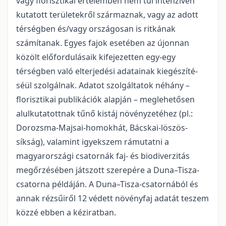
vagy florisztikai értelemben nem túl intenzíven
kutatott területekről szár­maznak, vagy az adott
térségben és/vagy országosan is ritkának
számítanak. Egyes fajok esetében az újonnan
közölt előfordulásaik kifejezetten egy-egy
térségben való elterjedési adatainak kiegészíté­
séül szolgálnak. Adatot szolgáltatok néhány –
florisztikai publikációk alapján – meglehetősen
alulkuta­tottnak tűnő kistáj növényzetéhez (pl.:
Dorozsma-Majsai-homokhát, Bácskai-löszös-
síkság), valamint igyekszem rámutatni a
magyarországi csatornák faj- és biodiverzitás
megőrzésében játszott szerepére a Duna–Tisza-
csatorna példáján. A Duna–Tisza-csatornából és
annak rézsűiről 12 védett növényfaj adatát teszem
közzé ebben a kéziratban.