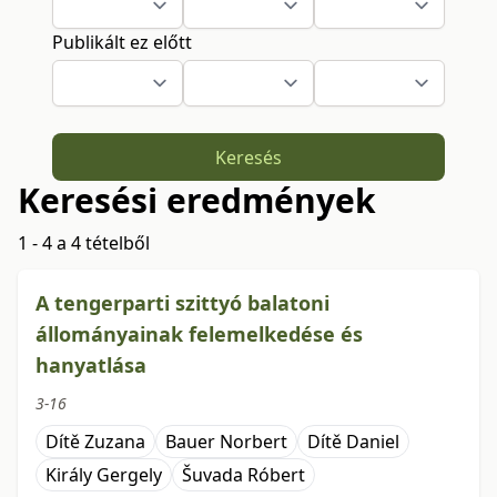
Publikált ez előtt
Keresés
Keresési eredmények
1 - 4 a 4 tételből
A tengerparti szittyó balatoni
állományainak felemelkedése és
hanyatlása
3-16
Dítě Zuzana
Bauer Norbert
Dítě Daniel
Király Gergely
Šuvada Róbert