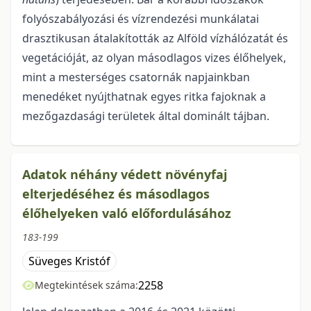
folyósza­bályozási és vízrendezési munkálatai
drasztikusan átalakították az Alföld vízhálózatát és
vegetációját, az olyan másodlagos vizes élőhelyek,
mint a mesterséges csatornák napjainkban
menedéket nyújthat­nak egyes ritka fajoknak a
mezőgazdasági területek által dominált tájban.
Adatok néhány védett növényfaj
elterjedéséhez és másodlagos
élőhelyeken való előfordulásához
183-199
Süveges Kristóf
2258
Megtekintések száma: