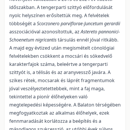
időszakban. A tengerparti szittyó előfordulását
nyolc helyszínen erősítettük meg. A felvételek
többségét a
Scorzonero parviflorae
-
Juncetum gerardii
asszociációval azonosítottuk, az
Astereto pannonici
-
Schoenetum nigricantis
társulás ennél jóval ritkább.
A majd egy évtized után megis­mételt cönológiai
felvételekben csökkent a mocsári és sókedvelő
karakterfajok száma, beleértve a ten­gerparti
szittyót is, a télisás és az aranyvessző javára. A
szikes rétek, mocsarak és láprét fragmen­tumok
jóval veszélyeztetettebbek, mint a faj maga,
tekintettel a pionír élőhelyeken való
megtelepedési képessé­gére. A Balaton térségében
megfogyatkoztak az alkalmas élőhelyek, ezek
fennmaradását korlá­tozza a beépítés és a
másodlagos szukcesszió, az utóbbi évek súlyos