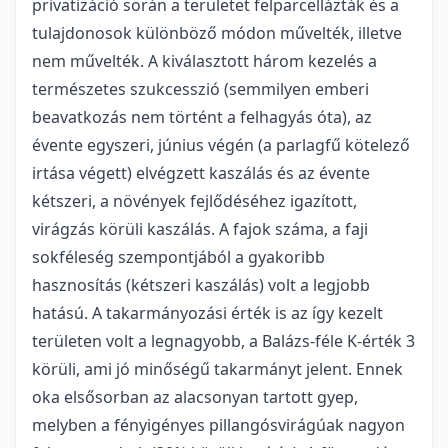
privatizáció során a területet felparcellázták és a
tulajdonosok különböző módon művelték, illetve
nem művelték. A kiválasztott három kezelés a
természetes szukcesszió (semmilyen emberi
beavatkozás nem történt a felhagyás óta), az
évente egyszeri, június végén (a parlagfű kötelező
irtása végett) elvégzett kaszálás és az évente
kétszeri, a növények fejlődéséhez igazított,
virágzás körüli kaszálás. A fajok száma, a faji
sokféleség szempontjából a gyakoribb
hasznosítás (kétszeri kaszálás) volt a legjobb
hatású. A takarmányozási érték is az így kezelt
területen volt a legnagyobb, a Balázs-féle K-érték 3
körüli, ami jó minőségű takarmányt jelent. Ennek
oka elsősorban az alacsonyan tartott gyep,
melyben a fényigényes pillangósvirágúak nagyon