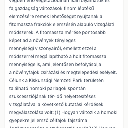
végbemenő vegetációdinamikai folyamatok és
fajgazdagság változások finom léptékű
elemzésére remek lehetőséget nyújtanak a
fitomassza frakciók elemzésén alapuló vizsgálati
módszerek. A fitomassza mérése pontosabb
képet ad a növények tényleges
mennyiségi viszonyairól, emellett ezzel a
módszerrel megállapítható a holt fitomassza
mennyisége is, ami jelentősen befolyásolja
a növényfajok csírázási és megtelepedési esélyeit.
Célunk a Kiskunsági Nemzeti Park területén
található homoki parlagok spontán
szukcessziójának tér-idő helyettesítéses
vizsgálatával a következő kutatási kérdések
megválaszolása volt: (1) Hogyan változik a homoki
gyepekre jellemző célfajok fajszáma