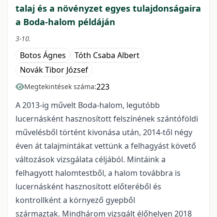
talaj és a növényzet egyes tulajdonságaira
a Boda-halom példáján
3-10.
Botos Ágnes
Tóth Csaba Albert
Novák Tibor József
223
Megtekintések száma:
A 2013-ig művelt Boda-halom, legutóbb
lucernásként hasznosított felszínének szántóföldi
művelésből történt kivonása után, 2014-től négy
éven át talajmintákat vettünk a felhagyást követő
változások vizsgálata céljából. Mintáink a
felhagyott halomtestből, a halom továbbra is
lucernásként hasznosított előteréből és
kontrollként a környező gyepből
származtak. Mindhárom vizsgált élőhelyen 2018