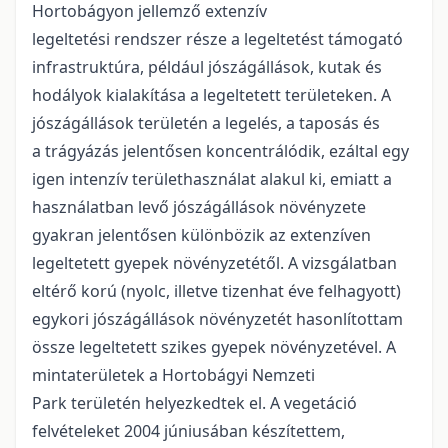
Hortobágyon jellemző extenzív
legeltetési rendszer része a legeltetést támogató
infrastruktúra, például jószágállások, kutak és
hodályok kialakítása a legeltetett területeken. A
jószágállások területén a legelés, a taposás és
a trágyázás jelentősen koncentrálódik, ezáltal egy
igen intenzív területhasználat alakul ki, emiatt a
használatban levő jószágállások növényzete
gyakran jelentősen különbözik az extenzíven
legeltetett gyepek növényzetétől. A vizsgálatban
eltérő korú (nyolc, illetve tizenhat éve felhagyott)
egykori jószágállások növényzetét hasonlítottam
össze legeltetett szikes gyepek növényzetével. A
mintaterületek a Hortobágyi Nemzeti
Park területén helyezkedtek el. A vegetáció
felvételeket 2004 júniusában készítettem,