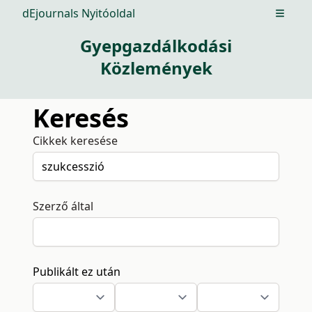
dEjournals Nyitóoldal
Open m
Gyepgazdálkodási
Közlemények
Keresés
Cikkek keresése
Szerző által
Publikált ez után