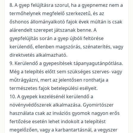
8. A gyep felújításra szorul, ha a gyepnemez nem a
termőhelynek megfelelő szerkezetű, és az
őshonos állományalkotó fajok évek múltán is csak
alárendelt szerepet játszanak benne. A
gyepfelújítás során a gyep újbóli feltörése
kerülendő, ellenben magszórás, szénaterítés, vagy
direktvetés alkalmazható.
9. Kerülendő a gyepesítések tápanyagutánpótlása.
Még a telepítés előtt sem szükséges szerves- vagy
műtrágyázni, mert az jelentősen ronthatja a
természetes fajok betelepülési esélyeit.
10. A gyepek kezelésénél kerülendő a
növényvédőszerek alkalmazása. Gyomirtószer
használata csak az inváziós gyomok nagyon erős
fertőzése esetén lehet indokolt a telepítést
megelőzően, vagy a karbantartásnál, a vegyszer