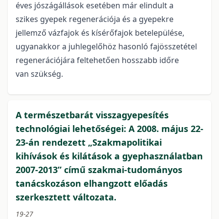
éves jószágállások esetében már elindult a
szikes gyepek regenerációja és a gyepekre
jellemző vázfajok és kísérőfajok betelepülése,
ugyanakkor a juhlegelőhöz hasonló fajösszetétel
regenerációjára feltehetően hosszabb időre
van szükség.
A természetbarát visszagyepesítés
technológiai lehetőségei: A 2008. május 22-
23-án rendezett „Szakmapolitikai
kihívások és kilátások a gyephasználatban
2007-2013” című szakmai-tudományos
tanácskozáson elhangzott előadás
szerkesztett változata.
19-27