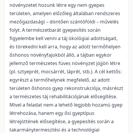
növényzetet hozunk létre egy nem gyepes
területen, amelyen előzőleg általában rendszeres
mezőgazdasági – döntően szántóföldi – művelés
folyt. A természetbarát gyepesítés során
figyelembe kell venni a táj ökológiai adottságait,
és törekedni kell arra, hogy az adott termőhelyen
őshonos növényfajokból álló, a tájban egykor
jellemző természetes füves növényzet jöjjön létre
(pl. sztyeprét, mocsárrét, láprét, stb.). A cél kettős:
egyrészt a termőhelynek megfelelő, az adott
területen őshonos gyep rekonstrukciója, másrészt
a természetes táj rehabilitációjának elősegítése.
Mivel a feladat nem a lehető legjobb hozamú gyep
létrehozása, hanem egy ősi gyeptípus
létrejöttének elősegítése, a gyepesítés során a
takarmánytermesztési és a technológiai