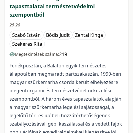
tapasztalatai természetvédelmi
szempontból
25-28
Szabó István
Bódis Judit
Zentai Kinga
Szekeres Rita
219
Megtekintések száma:
Fenékpusztán, a Balaton egyik természetes
állapotában megmaradt partszakaszán, 1999-ben
magyar szürkemarha csorda került elhelyezésre
idegenforgalmi és természetvédelmi kezelési
szempontból. A három éves tapasztalatok alapján
a magyar szürkemarha legelési sajátosságai, a
legelőfű tér- és időbeli hozzáférhetőségének
szabályozásával, gépi kaszálással és a védett fajok
populációinak egyedi védelmével kiegészítve jól