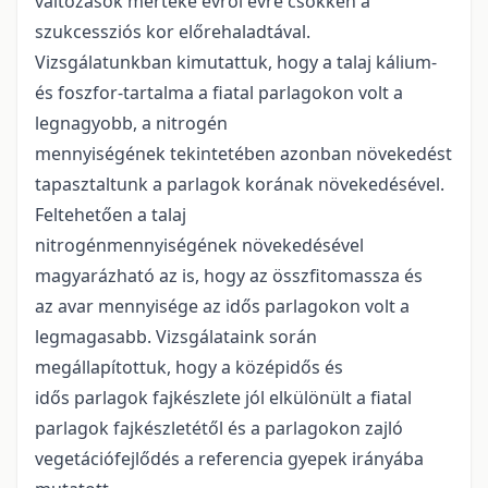
változások mértéke évről évre csökken a
szukcessziós kor előrehaladtával.
Vizsgálatunkban kimutattuk, hogy a talaj kálium-
és foszfor-tartalma a fiatal parlagokon volt a
legnagyobb, a nitrogén
mennyiségének tekintetében azonban növekedést
tapasztaltunk a parlagok korának növekedésével.
Feltehetően a talaj
nitrogénmennyiségének növekedésével
magyarázható az is, hogy az összfitomassza és
az avar mennyisége az idős parlagokon volt a
legmagasabb. Vizsgálataink során
megállapítottuk, hogy a középidős és
idős parlagok fajkészlete jól elkülönült a fiatal
parlagok fajkészletétől és a parlagokon zajló
vegetációfejlődés a referencia gyepek irányába