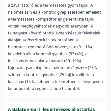
a zavarástűrő és a természetes gyom fajok. A
halomfelszín és a kontroll gyep esetében emellett
a természetes kompetítor és generalista fajok
voltak megfigyelhetőek nagyobb arányban. A
felhagyást követő ötödik évben készült felvételek
alapján az összborítás tekintetében a
halomtest regenerálódó növényzete (91±1%)
közelebb állt a kontroll gyephez (93±4%), a
lucernás ennek alatta maradt (60±10%).
Fajgazdagság alapján a halom növényzete (23 faj)
szintén a kontroll gyephez (25 faj) közelített, a
lucernás (15 faj) ebben a tekintetben is lényegesen
különbözött a regenerálódó halomtól.
A Balaton-parti legeltetéses állattartás