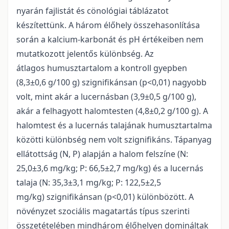
nyarán fajlistát és cönológiai táblázatot
készítettünk. A három élőhely összehasonlítása
során a kalcium-karbonát és pH értékeiben nem
mutatkozott jelentős különbség. Az
átlagos humusztartalom a kontroll gyepben
(8,3±0,6 g/100 g) szignifikánsan (p<0,01) nagyobb
volt, mint akár a lucernásban (3,9±0,5 g/100 g),
akár a felhagyott halomtesten (4,8±0,2 g/100 g). A
halomtest és a lucernás talajának humusztartalma
közötti különbség nem volt szignifikáns. Tápanyag
ellátottság (N, P) alapján a halom felszíne (N:
25,0±3,6 mg/kg; P: 66,5±2,7 mg/kg) és a lucernás
talaja (N: 35,3±3,1 mg/kg; P: 122,5±2,5
mg/kg) szignifikánsan (p<0,01) különbözött. A
növényzet szociális magatartás típus szerinti
összetételében mindhárom élőhelyen domináltak