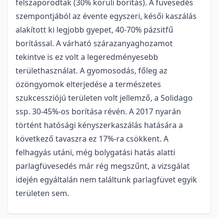
felszaporodtak (30% körüli borítás). A füvesedés
szempontjából az évente egyszeri, késői kaszálás
alakított ki legjobb gyepet, 40-70% pázsitfű
borítással. A várható szárazanyaghozamot
tekintve is ez volt a legeredményesebb
területhasználat. A gyomosodás, főleg az
özöngyomok elterjedése a természetes
szukcessziójú területen volt jellemző, a Solidago
ssp. 30-45%-os borítása révén. A 2017 nyarán
történt hatósági kényszerkaszálás hatására a
következő tavaszra ez 17%-ra csökkent. A
felhagyás utáni, még bolygatási hatás alatti
parlagfüvesedés már rég megszűnt, a vizsgálat
idején egyáltalán nem találtunk parlagfüvet egyik
területen sem.