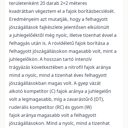
területenként 20 darab 2×2 méteres
kvadrátban végeztem el a fajok borításbecslését.
Eredményeim azt mutatják, hogy a felhagyott
jószágállások fajkészlete jelentősen elkülönült
a juhlegelőéktől még nyolc, illetve tizenhat évvel a
felhagyás után is. A rövidéletű fajok borítása a
felhagyott jószágállásokon magasabb volt, mint a
juhlegelőkön. A hosszan tartó intenzív
trágyázás következtében a nitrofil fajok aránya
mind a nyolc, mind a tizenhat éves felhagyott
jószágállásokban magas volt. A gyep vázát
alkotó kompetítor (C) fajok aránya a juhlegelőn
volt a legmagasabb, míg a zavarástűrő (DT),
ruderális kompetítor (RC) és gyom (W)
fajok aránya magasabb volt a felhagyott
jószágállásokon. Mind a nyolc, mind a tizenhat