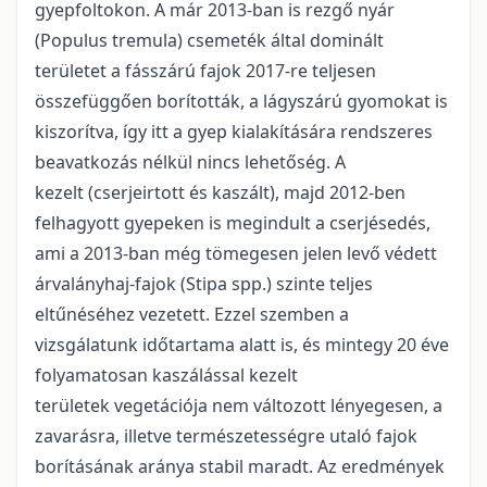
gyepfoltokon. A már 2013-ban is rezgő nyár
(Populus tremula) csemeték által dominált
területet a fásszárú fajok 2017-re teljesen
összefüggően borították, a lágyszárú gyomokat is
kiszorítva, így itt a gyep kialakítására rendszeres
beavatkozás nélkül nincs lehetőség. A
kezelt (cserjeirtott és kaszált), majd 2012-ben
felhagyott gyepeken is megindult a cserjésedés,
ami a 2013-ban még tömegesen jelen levő védett
árvalányhaj-fajok (Stipa spp.) szinte teljes
eltűnéséhez vezetett. Ezzel szemben a
vizsgálatunk időtartama alatt is, és mintegy 20 éve
folyamatosan kaszálással kezelt
területek vegetációja nem változott lényegesen, a
zavarásra, illetve természetességre utaló fajok
borításának aránya stabil maradt. Az eredmények