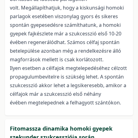
volt. Megállapíthatjuk, hogy a kiskunsági homoki
parlagok esetében viszonylag gyors és sikeres
spontán gyepesedésre számíthatunk, a homoki
gyepek fajkészlete már a szukcesszió első 10-20
évében regenerálódhat. Számos célfaj spontán
betelepülése azonban még a rendelkezésre álló
magforrások mellett is csak korlátozott.
Ilyen esetben a célfajok megtelepedéséhez célzott
propagulumbevitelre is szükség lehet. A spontán
szukcesszió akkor lehet a legsikeresebb, amikor a
célfajok már a szukcesszió első néhány
évében megtelepednek a felhagyott szántókon.
Fitomassza dinamika homoki gyepek
szekunder szukcessziója során