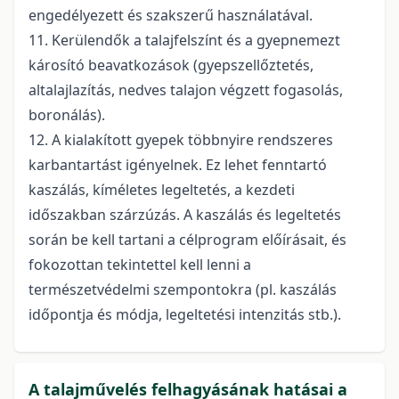
engedélyezett és szakszerű használatával.
11. Kerülendők a talajfelszínt és a gyepnemezt
károsító beavatkozások (gyepszellőztetés,
altalajlazítás, nedves talajon végzett fogasolás,
boronálás).
12. A kialakított gyepek többnyire rendszeres
karbantartást igényelnek. Ez lehet fenntartó
kaszálás, kíméletes legeltetés, a kezdeti
időszakban szárzúzás. A kaszálás és legeltetés
során be kell tartani a célprogram előírásait, és
fokozottan tekintettel kell lenni a
természetvédelmi szempontokra (pl. kaszálás
időpontja és módja, legeltetési intenzitás stb.).
A talajművelés felhagyásának hatásai a