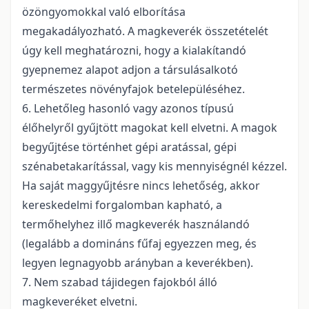
özöngyomokkal való elborítása
megakadályozható. A magkeverék összetételét
úgy kell meghatározni, hogy a kialakítandó
gyepnemez alapot adjon a társulásalkotó
természetes növényfajok betelepüléséhez.
6. Lehetőleg hasonló vagy azonos típusú
élőhelyről gyűjtött magokat kell elvetni. A magok
begyűjtése történhet gépi aratással, gépi
szénabetakarítással, vagy kis mennyiségnél kézzel.
Ha saját maggyűjtésre nincs lehetőség, akkor
kereskedelmi forgalomban kapható, a
termőhelyhez illő magkeverék használandó
(legalább a domináns fűfaj egyezzen meg, és
legyen legnagyobb arányban a keverékben).
7. Nem szabad tájidegen fajokból álló
magkeveréket elvetni.