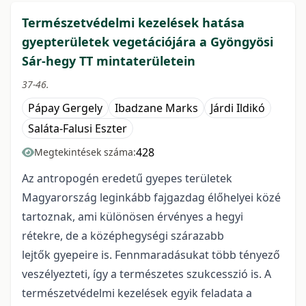
Természetvédelmi kezelések hatása
gyepterületek vegetációjára a Gyöngyösi
Sár-hegy TT mintaterületein
37-46.
Pápay Gergely
Ibadzane Marks
Járdi Ildikó
Saláta-Falusi Eszter
428
Megtekintések száma:
Az antropogén eredetű gyepes területek
Magyarország leginkább fajgazdag élőhelyei közé
tartoznak, ami különösen érvényes a hegyi
rétekre, de a középhegységi szárazabb
lejtők gyepeire is. Fennmaradásukat több tényező
veszélyezteti, így a természetes szukcesszió is. A
természetvédelmi kezelések egyik feladata a