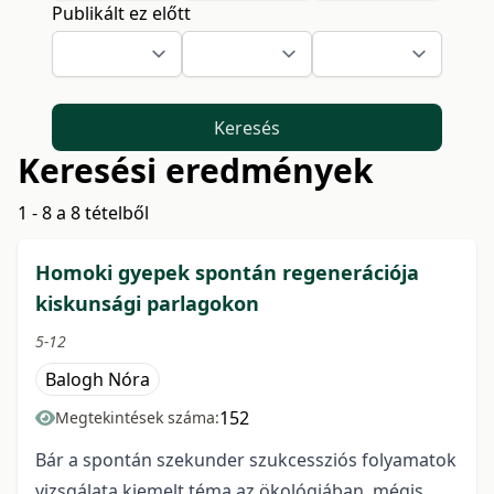
Publikált ez előtt
Keresés
Keresési eredmények
1 - 8 a 8 tételből
Homoki gyepek spontán regenerációja
kiskunsági parlagokon
5-12
Balogh Nóra
152
Megtekintések száma:
Bár a spontán szekunder szukcessziós folyamatok
vizsgálata kiemelt téma az ökológiában, mégis