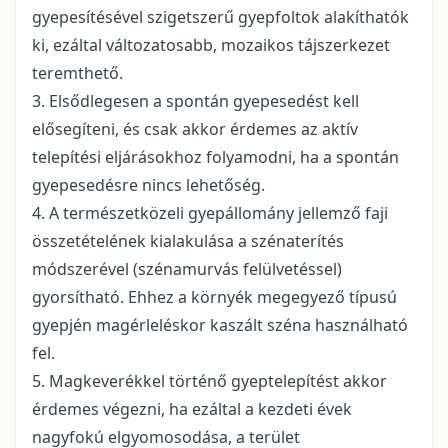
gyepesítésével szigetszerű gyepfoltok alakíthatók
ki, ezáltal változatosabb, mozaikos tájszerkezet
teremthető.
3. Elsődlegesen a spontán gyepesedést kell
elősegíteni, és csak akkor érdemes az aktív
telepítési eljárásokhoz folyamodni, ha a spontán
gyepesedésre nincs lehetőség.
4. A természetközeli gyepállomány jellemző faji
összetételének kialakulása a szénaterítés
módszerével (szénamurvás felülvetéssel)
gyorsítható. Ehhez a környék megegyező típusú
gyepjén magérleléskor kaszált széna használható
fel.
5. Magkeverékkel történő gyeptelepítést akkor
érdemes végezni, ha ezáltal a kezdeti évek
nagyfokú elgyomosodása, a terület