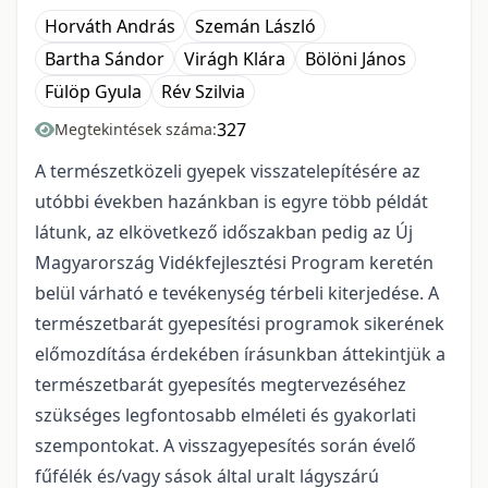
Horváth András
Szemán László
Bartha Sándor
Virágh Klára
Bölöni János
Fülöp Gyula
Rév Szilvia
327
Megtekintések száma:
A természetközeli gyepek visszatelepítésére az
utóbbi években hazánkban is egyre több példát
látunk, az elkövetkező időszakban pedig az Új
Magyarország Vidékfejlesztési Program keretén
belül várható e tevékenység térbeli kiterjedése. A
természetbarát gyepesítési programok sikerének
előmozdítása érdekében írásunkban áttekintjük a
természetbarát gyepesítés megtervezéséhez
szükséges legfontosabb elméleti és gyakorlati
szempontokat. A visszagyepesítés során évelő
fűfélék és/vagy sások által uralt lágyszárú