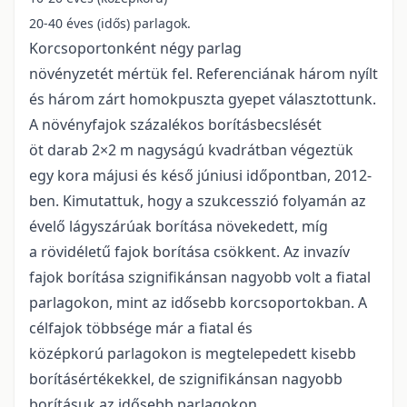
20-40 éves (idős) parlagok.
Korcsoportonként négy parlag
növényzetét mértük fel. Referenciának három nyílt
és három zárt homokpuszta gyepet választottunk.
A növényfajok százalékos borításbecslését
öt darab 2×2 m nagyságú kvadrátban végeztük
egy kora májusi és késő júniusi időpontban, 2012-
ben. Kimutattuk, hogy a szukcesszió folyamán az
évelő lágyszárúak borítása növekedett, míg
a rövidéletű fajok borítása csökkent. Az invazív
fajok borítása szignifikánsan nagyobb volt a fiatal
parlagokon, mint az idősebb korcsoportokban. A
célfajok többsége már a fiatal és
középkorú parlagokon is megtelepedett kisebb
borításértékekkel, de szignifikánsan nagyobb
borításuk az idősebb parlagokon