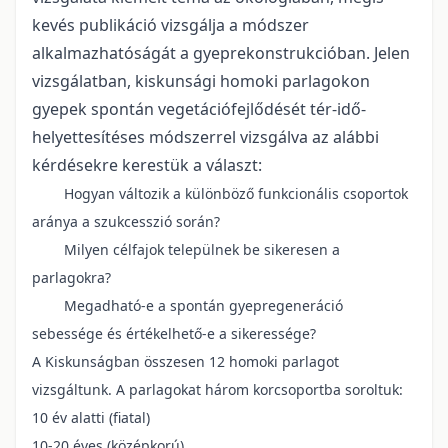
kevés publikáció vizsgálja a módszer
alkalmazhatóságát a gyeprekonstrukcióban. Jelen
vizsgálatban, kiskunsági homoki parlagokon
gyepek spontán vegetációfejlődését tér-idő-
helyettesítéses módszerrel vizsgálva az alábbi
kérdésekre kerestük a választ:
Hogyan változik a különböző funkcionális csoportok
aránya a szukcesszió során?
Milyen célfajok települnek be sikeresen a
parlagokra?
Megadható-e a spontán gyepregeneráció
sebessége és értékelhető-e a sikeressége?
A Kiskunságban összesen 12 homoki parlagot
vizsgáltunk. A parlagokat három korcsoportba soroltuk:
10 év alatti (fiatal)
10-20 éves (középkorú)