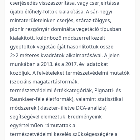
cserjésedés visszaszorítása, vagy cserjeirtással
újabb élőhely-foltok kialakítása. A sár-hegyi
mintaterületeinken cserjés, száraz-tölgyes,
pionír rezgőnyár dominálta vegetáció típusban
kialakított, különböző módszerrel kezelt
gyepfoltok vegetációját hasonlítottuk össze
2×2 méteres kvadrátok alkalmazásával. A jelen
munkában a 2013. és a 2017. évi adatokat
közöljük. A felvételeket természetvédelmi mutatók
(szociális magatartásformák,
természetvédelmi értékkategóriák, Pignatti- és
Raunkiaer-féle életformák), valamint statisztikai
módszerek (klaszter- illetve DCA-analízis)
segítségével elemeztük. Eredményeink
egyértelműen rámutattak a
természetvédelmi kezelés szükségességére a