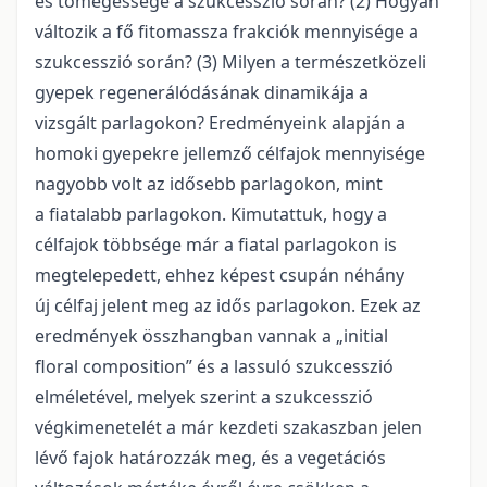
és tömegessége a szukcesszió során? (2) Hogyan
változik a fő fitomassza frakciók mennyisége a
szukcesszió során? (3) Milyen a természetközeli
gyepek regenerálódásának dinamikája a
vizsgált parlagokon? Eredményeink alapján a
homoki gyepekre jellemző célfajok mennyisége
nagyobb volt az idősebb parlagokon, mint
a fiatalabb parlagokon. Kimutattuk, hogy a
célfajok többsége már a fiatal parlagokon is
megtelepedett, ehhez képest csupán néhány
új célfaj jelent meg az idős parlagokon. Ezek az
eredmények összhangban vannak a „initial
floral composition” és a lassuló szukcesszió
elméletével, melyek szerint a szukcesszió
végkimenetelét a már kezdeti szakaszban jelen
lévő fajok határozzák meg, és a vegetációs