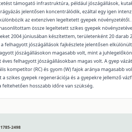
ltetést támogató infrastruktúra, például jószágállások, kutak
 trágyázás jelentősen koncentrálódik, ezáltal egy igen intenz
lönbözik az extenzíven legeltetett gyepek növényzetétől. A 
 hasonlítottam össze legeltetett szikes gyepek növényzetév
teleket 2004 júniusában készítettem, területenként 20 darab
felhagyott jószágállások fajkészlete jelentősen elkülönült a
elhagyott jószágállásokon magasabb volt, mint a juhlegelőkö
at éves felhagyott jószágállásokban magas volt. A gyep vázá
ális kompetítor (RC) és gyom (W) fajok aránya magasabb vol
t a szikes gyepek regenerációja és a gyepekre jellemző váz
ra feltehetően hosszabb időre van szükség.
1785-2498