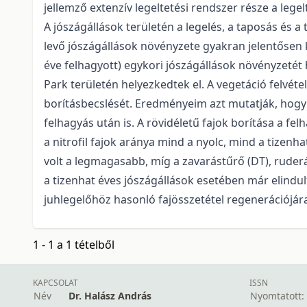
jellemző extenzív legeltetési rendszer része a lege
A jószágállások területén a legelés, a taposás és a
levő jószágállások növényzete gyakran jelentősen kü
éve felhagyott) egykori jószágállások növényzetét
Park területén helyezkedtek el. A vegetáció felvé
borításbecslését. Eredményeim azt mutatják, hogy a 
felhagyás után is. A rövidéletű fajok borítása a f
a nitrofil fajok aránya mind a nyolc, mind a tizenh
volt a legmagasabb, míg a zavarástűrő (DT), ruder
a tizenhat éves jószágállások esetében már elindul
juhlegelőhöz hasonló fajösszetétel regenerációjá
1 - 1 a 1 tételből
KAPCSOLAT
ISSN
Név
Dr. Halász András
Nyomtatott: