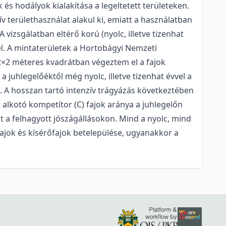
 és hodályok kialakítása a legeltetett területeken.
ív területhasználat alakul ki, emiatt a használatban
vizsgálatban eltérő korú (nyolc, illetve tizenhat
el. A mintaterületek a Hortobágyi Nemzeti
 2×2 méteres kvadrátban végeztem el a fajok
 juhlegelőéktől még nyolc, illetve tizenhat évvel a
n. A hosszan tartó intenzív trágyázás következtében
t alkotó kompetítor (C) fajok aránya a juhlegelőn
t a felhagyott jószágállásokon. Mind a nyolc, mind
fajok és kísérőfajok betelepülése, ugyanakkor a