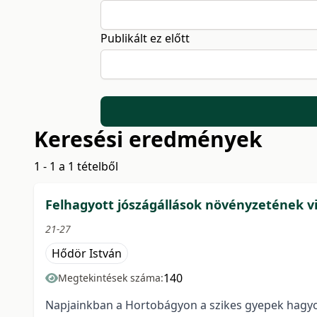
Publikált ez előtt
Keresési eredmények
1 - 1 a 1 tételből
Felhagyott jószágállások növényzetének v
21-27
Hődör István
140
Megtekintések száma:
Napjainkban a Hortobágyon a szikes gyepek hagyom