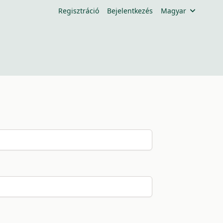
Regisztráció
Bejelentkezés
Magyar