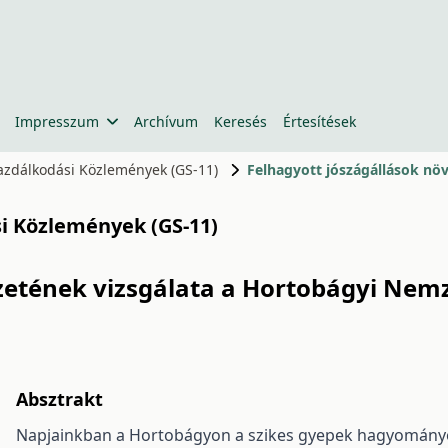
Impresszum
Archívum
Keresés
Értesítések
gazdálkodási Közlemények (GS-11)
Felhagyott jószágállások nö
si Közlemények (GS-11)
zetének vizsgálata a Hortobágyi Nem
Absztrakt
Napjainkban a Hortobágyon a szikes gyepek hagyományos