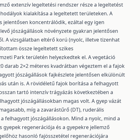
ző extenzív legeltetési rendszer része a legeltetést
hodályok kialakítása a legeltetett területeken. A
s jelentősen koncentrálódik, ezáltal egy igen
n levő jószágállások növényzete gyakran jelentősen
 A vizsgálatban eltérő korú (nyolc, illetve tizenhat
ítottam össze legeltetett szikes
zeti Park területén helyezkedtek el. A vegetáció
 20 darab 2×2 méteres kvadrátban végeztem el a fajok
gyott jószágállások fajkészlete jelentősen elkülönült
yás után is. A rövidéletű fajok borítása a felhagyott
osszan tartó intenzív trágyázás következtében a
felhagyott jószágállásokban magas volt. A gyep vázát
gmagasabb, míg a zavarástűrő (DT), ruderális
a felhagyott jószágállásokon. Mind a nyolc, mind a
es gyepek regenerációja és a gyepekre jellemző
gelőhöz hasonló fajösszetétel regenerációjára