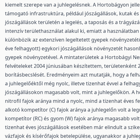
kiemelt szerepe van a juhlegelésnek. A Hortobágyon jellem
támogató infrastruktúra, például jószágállások, kutak és 
jószágállások területén a legelés, a taposás és a trágyázá
intenzív területhasználat alakul ki, emiatt a használatba
különbözik az extenzíven legeltetett gyepek növényzetétől.
éve felhagyott) egykori jószágállások növényzetét hasonl
gyepek növényzetével. A mintaterületek a Hortobágyi Nem
felvételeket 2004 júniusában készítettem, területenként
borításbecslését. Eredményeim azt mutatják, hogy a felha
a juhlegelőéktől még nyolc, illetve tizenhat évvel a felhag
jószágállásokon magasabb volt, mint a juhlegelőkön. A h
nitrofil fajok aránya mind a nyolc, mind a tizenhat éves 
alkotó kompetítor (C) fajok aránya a juhlegelőn volt a le
kompetítor (RC) és gyom (W) fajok aránya magasabb volt 
tizenhat éves jószágállások esetében már elindult a szik
vázfajok és kísérőfajok betelepülése, ugyanakkor a juhle