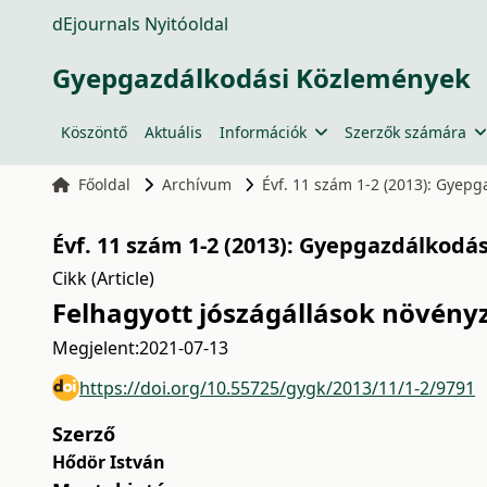
dEjournals Nyitóoldal
Gyepgazdálkodási Közlemények
Köszöntő
Aktuális
Információk
Szerzők számára
Főoldal
Archívum
Évf. 11 szám 1-2 (2013): Gyep
Évf. 11 szám 1-2 (2013): Gyepgazdálkodá
Cikk (Article)
Felhagyott jószágállások növény
Megjelent:
2021-07-13
https://doi.org/10.55725/gygk/2013/11/1-2/9791
Szerző
Hődör István