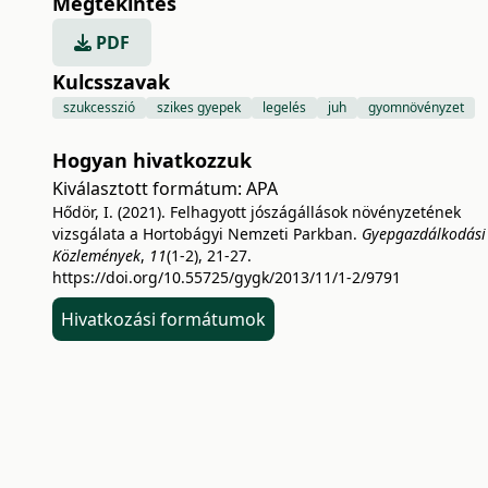
Megtekintés
PDF
Kulcsszavak
szukcesszió
szikes gyepek
legelés
juh
gyomnövényzet
Hogyan hivatkozzuk
Kiválasztott formátum:
APA
Hődör, I. (2021). Felhagyott jószágállások növényzetének
vizsgálata a Hortobágyi Nemzeti Parkban.
Gyepgazdálkodási
Közlemények
,
11
(1-2), 21-27.
https://doi.org/10.55725/gygk/2013/11/1-2/9791
Hivatkozási formátumok