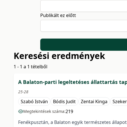
Publikált ez előtt
Keresési eredmények
1 - 1 a 1 tételből
A Balaton-parti legeltetéses állattartás 
25-28
Szabó István
Bódis Judit
Zentai Kinga
Szeker
219
Megtekintések száma:
Fenékpusztán, a Balaton egyik természetes állap