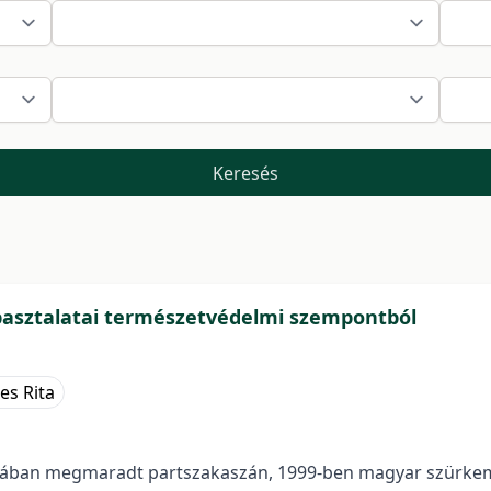
Keresés
tapasztalatai természetvédelmi szempontból
es Rita
otában megmaradt partszakaszán, 1999-ben magyar szürkem