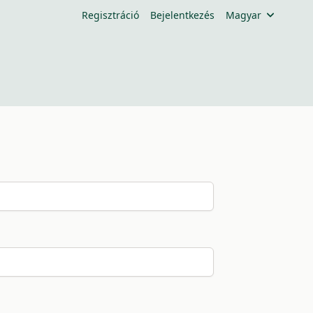
Regisztráció
Bejelentkezés
Magyar