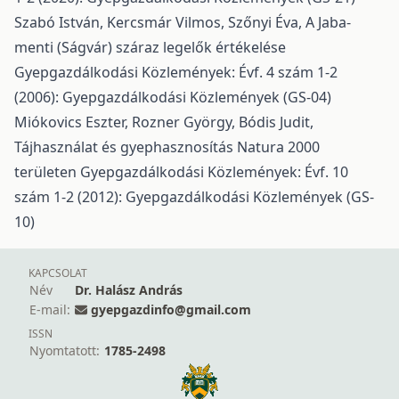
Szabó István, Kercsmár Vilmos, Szőnyi Éva,
A Jaba-
menti (Ságvár) száraz legelők értékelése
Gyepgazdálkodási Közlemények: Évf. 4 szám 1-2
(2006): Gyepgazdálkodási Közlemények (GS-04)
Miókovics Eszter, Rozner György, Bódis Judit,
Tájhasználat és gyephasznosítás Natura 2000
területen
Gyepgazdálkodási Közlemények: Évf. 10
szám 1-2 (2012): Gyepgazdálkodási Közlemények (GS-
10)
KAPCSOLAT
Név
Dr. Halász András
E-mail:
gyepgazdinfo@gmail.com
ISSN
Nyomtatott:
1785-2498