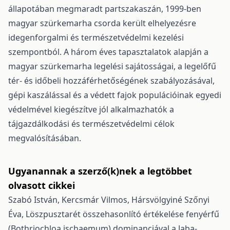
állapotában megmaradt partszakaszán, 1999-ben
magyar szürkemarha csorda került elhelyezésre
idegenforgalmi és természetvédelmi kezelési
szempontból. A három éves tapasztalatok alapján a
magyar szürkemarha legelési sajátosságai, a legelőfű
tér- és időbeli hozzáférhetőségének szabályozásával,
gépi kaszálással és a védett fajok populációinak egyedi
védelmével kiegészítve jól alkalmazhatók a
tájgazdálkodási és természetvédelmi célok
megvalósításában.
Ugyanannak a szerző(k)nek a legtöbbet
olvasott cikkei
Szabó István, Kercsmár Vilmos, Hársvölgyiné Szőnyi
Éva,
Löszpusztarét összehasonlító értékelése fenyérfű
(Bothriochloa ischaemum) dominanciával a Jaba-