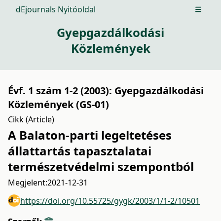
dEjournals Nyitóoldal
Open m
Gyepgazdálkodási
Közlemények
Évf. 1 szám 1-2 (2003): Gyepgazdálkodási
Közlemények (GS-01)
Cikk (Article)
A Balaton-parti legeltetéses
állattartás tapasztalatai
természetvédelmi szempontból
Megjelent:
2021-12-31
https://doi.org/10.55725/gygk/2003/1/1-2/10501