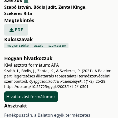
Szerzők
Szabó István
,
Bódis Judit
,
Zentai Kinga
,
Szekeres Rita
Megtekintés
PDF
Kulcsszavak
magyar szürke
aszály
szukcesszió
Hogyan hivatkozzuk
Kiválasztott formátum:
APA
Szabó, I., Bódis, J., Zentai, K., & Szekeres, R. (2021). A Balaton-
parti legeltetéses állattartás tapasztalatai természetvédelmi
szempontból.
Gyepgazdálkodási Közlemények
,
1
(1-2), 25-28.
https://doi.org/10.55725/gygk/2003/1/1-2/10501
Hivatkozási formátumok
Absztrakt
Fenékpusztán, a Balaton egyik természetes