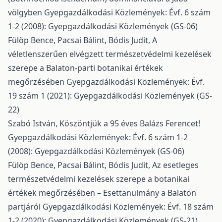
völgyben
Gyepgazdálkodási Közlemények: Évf. 6 szám
1-2 (2008): Gyepgazdálkodási Közlemények (GS-06)
Fülöp Bence, Pacsai Bálint, Bódis Judit,
A
véletlenszerűen elvégzett természetvédelmi kezelések
szerepe a Balaton-parti botanikai értékek
megőrzésében
Gyepgazdálkodási Közlemények: Évf.
19 szám 1 (2021): Gyepgazdálkodási Közlemények (GS-
22)
Szabó István,
Köszöntjük a 95 éves Balázs Ferencet!
Gyepgazdálkodási Közlemények: Évf. 6 szám 1-2
(2008): Gyepgazdálkodási Közlemények (GS-06)
Fülöp Bence, Pacsai Bálint, Bódis Judit,
Az esetleges
természetvédelmi kezelések szerepe a botanikai
értékek megőrzésében – Esettanulmány a Balaton
partjáról
Gyepgazdálkodási Közlemények: Évf. 18 szám
1-2 (2020): Gyepgazdálkodási Közlemények (GS-21)