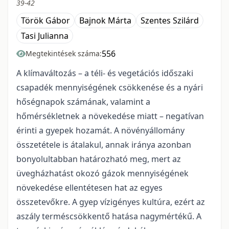
39-42
Török Gábor
Bajnok Márta
Szentes Szilárd
Tasi Julianna
556
Megtekintések száma:
A klímaváltozás – a téli- és vegetációs időszaki
csapadék mennyiségének csökkenése és a nyári
hőségnapok számának, valamint a
hőmérsékletnek a növekedése miatt – negatívan
érinti a gyepek hozamát. A növényállomány
összetétele is átalakul, annak iránya azonban
bonyolultabban határozható meg, mert az
üvegházhatást okozó gázok mennyiségének
növekedése ellentétesen hat az egyes
összetevőkre. A gyep vízigényes kultúra, ezért az
aszály terméscsökkentő hatása nagymértékű. A