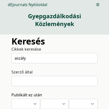
dEjournals Nyitóoldal
Open m
Gyepgazdálkodási
Közlemények
Keresés
Cikkek keresése
Szerző által
Publikált ez után