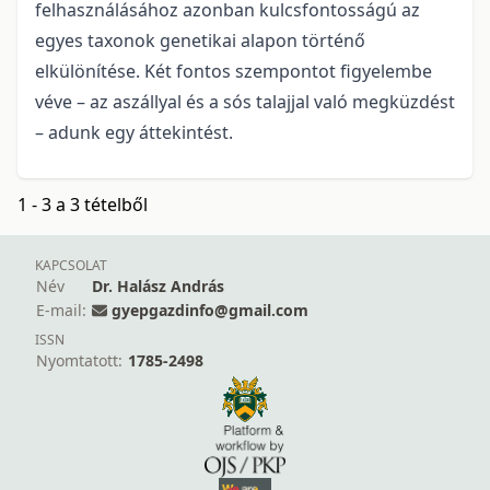
felhasználásához azonban kulcsfontosságú az
egyes taxonok genetikai alapon történő
elkülönítése. Két fontos szempontot figyelembe
véve – az aszállyal és a sós talajjal való megküzdést
– adunk egy áttekintést.
1 - 3 a 3 tételből
KAPCSOLAT
Név
Dr. Halász András
E-mail:
gyepgazdinfo@gmail.com
ISSN
Nyomtatott:
1785-2498