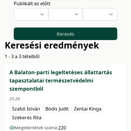
Publikált ez előtt
Keresés
Keresési eredmények
1 - 3 a 3 tételből
A Balaton-parti legeltetéses állattartás
tapasztalatai természetvédelmi
szempontból
25-28
Szabó István
Bódis Judit
Zentai Kinga
Szekeres Rita
220
Megtekintések száma: