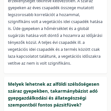
érzékenységet tekintve kedvezőtlen. A száraz
gyepeken az éves csapadék összege mutatott
legszorosabb korrelációt a hozammal,
szignifikáns volt a vegetációs idei csapadék hatása
is. Üde gyepeken a hőmérséklet és a globál
sugárzás hatása volt döntő a hozamra az időjárási
tényezők közül. A teljes évi csapadék ill. a
vegetációs idei csapadék és a termés között csak
laza kapcsolatot találtunk, a vegetációs időszakra
vetítve az nem is volt szignifikáns.
Melyek lehetnek az alföldi szélsőségesen
száraz gyepekben, takarmánybázist adó
gyepgazdálkodási és állategészségi
szempontból fontos pázsitfüvek?