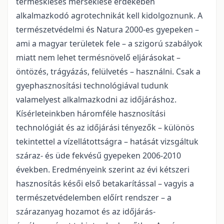
terméskiesés mérséklése érdekében
alkalmazkodó agrotechnikát kell kidolgoznunk. A
természetvédelmi és Natura 2000-es gyepeken –
ami a magyar területek fele – a szigorú szabályok
miatt nem lehet termésnövelő eljárásokat –
öntözés, trágyázás, felülvetés – használni. Csak a
gyephasznosítási technológiával tudunk
valamelyest alkalmazkodni az időjáráshoz.
Kísérleteinkben háromféle hasznosítási
technológiát és az időjárási tényezők – különös
tekintettel a vízellátottságra – hatását vizsgáltuk
száraz- és üde fekvésű gyepeken 2006-2010
években. Eredményeink szerint az évi kétszeri
hasznosítás késői első betakarítással – vagyis a
természetvédelemben előírt rendszer – a
szárazanyag hozamot és az időjárás-