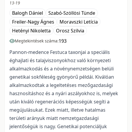
13-19
Balogh Dániel
Szabó-Szöllösi Tünde
Freiler-Nagy Ágnes
Moravszki Letícia
Hetényi Nikoletta
Orosz Szilvia
193
Megtekintések száma:
Pannon-medence Festuca taxonjai a speciális
éghajlati és talajviszonyokhoz való környezeti
alkalmazkodás és a növénynemzetségen belüli
genetikai sokféleség gyönyörű példái. Kiválóan
alkalmazkodtak a legeltetéses mezőgazdasági
hasznosításhoz és a nyári aszályokhoz is, melyek
után kiváló regenerációs képességük segíti a
megújulásukat. Ezek miatt, illetve hatalmas
területi arányuk miatt nemzetgazdasági
jelentőségük is nagy. Genetikai potenciáljuk