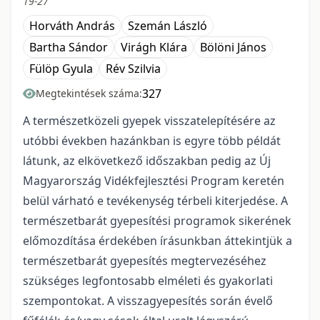
19-27
Horváth András
Szemán László
Bartha Sándor
Virágh Klára
Bölöni János
Fülöp Gyula
Rév Szilvia
327
Megtekintések száma:
A természetközeli gyepek visszatelepítésére az
utóbbi években hazánkban is egyre több példát
látunk, az elkövetkező időszakban pedig az Új
Magyarország Vidékfejlesztési Program keretén
belül várható e tevékenység térbeli kiterjedése. A
természetbarát gyepesítési programok sikerének
előmozdítása érdekében írásunkban áttekintjük a
természetbarát gyepesítés megtervezéséhez
szükséges legfontosabb elméleti és gyakorlati
szempontokat. A visszagyepesítés során évelő