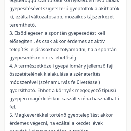
egybefüggő szántóföldi környezetben lévő táblák
gyepesítésével szigetszerű gyepfoltok alakíthatók
ki, ezáltal változatosabb, mozaikos tájszerkezet
teremthető.
3. Elsődlegesen a spontán gyepesedést kell
elősegíteni, és csak akkor érdemes az aktív
telepítési eljárásokhoz folyamodni, ha a spontán
gyepesedésre nincs lehetőség.
4. A természetközeli gyepállomány jellemző faji
összetételének kialakulása a szénaterítés
módszerével (szénamurvás felülvetéssel)
gyorsítható. Ehhez a környék megegyező típusú
gyepjén magérleléskor kaszált széna használható
fel.
5. Magkeverékkel történő gyeptelepítést akkor
érdemes végezni, ha ezáltal a kezdeti évek