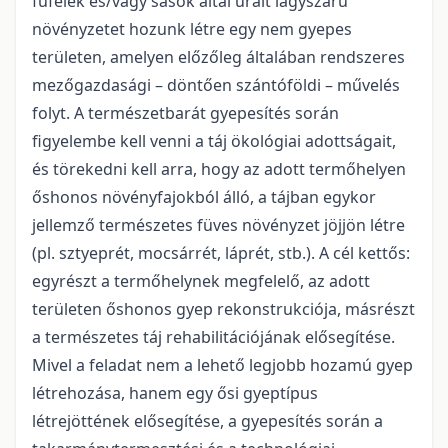
fűfélék és/vagy sások által uralt lágyszárú
növényzetet hozunk létre egy nem gyepes
területen, amelyen előzőleg általában rendszeres
mezőgazdasági – döntően szántóföldi – művelés
folyt. A természetbarát gyepesítés során
figyelembe kell venni a táj ökológiai adottságait,
és törekedni kell arra, hogy az adott termőhelyen
őshonos növényfajokból álló, a tájban egykor
jellemző természetes füves növényzet jöjjön létre
(pl. sztyeprét, mocsárrét, láprét, stb.). A cél kettős:
egyrészt a termőhelynek megfelelő, az adott
területen őshonos gyep rekonstrukciója, másrészt
a természetes táj rehabilitációjának elősegítése.
Mivel a feladat nem a lehető legjobb hozamú gyep
létrehozása, hanem egy ősi gyeptípus
létrejöttének elősegítése, a gyepesítés során a