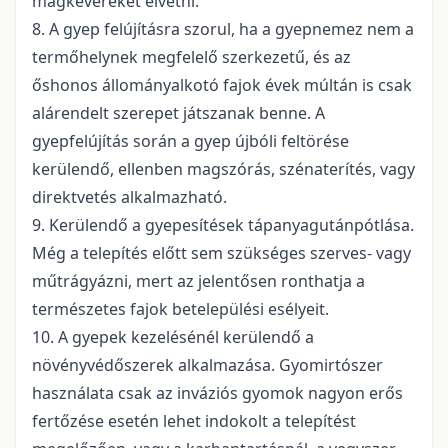
magkeveréket elvetni.
8. A gyep felújításra szorul, ha a gyepnemez nem a
termőhelynek megfelelő szerkezetű, és az
őshonos állományalkotó fajok évek múltán is csak
alárendelt szerepet játszanak benne. A
gyepfelújítás során a gyep újbóli feltörése
kerülendő, ellenben magszórás, szénaterítés, vagy
direktvetés alkalmazható.
9. Kerülendő a gyepesítések tápanyagutánpótlása.
Még a telepítés előtt sem szükséges szerves- vagy
műtrágyázni, mert az jelentősen ronthatja a
természetes fajok betelepülési esélyeit.
10. A gyepek kezelésénél kerülendő a
növényvédőszerek alkalmazása. Gyomirtószer
használata csak az inváziós gyomok nagyon erős
fertőzése esetén lehet indokolt a telepítést