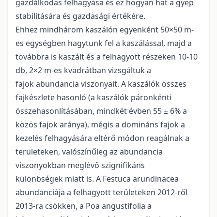
gazdálkodás felhagyása és ez hogyan hat a gyep
stabilitására és gazdasági értékére.
Ehhez mindhárom kaszálón egyenként 50×50 m-
es egységben hagytunk fel a kaszálással, majd a
továbbra is kaszált és a felhagyott részeken 10-10
db, 2×2 m-es kvadrátban vizsgáltuk a
fajok abundancia viszonyait. A kaszálók összes
fajkészlete hasonló (a kaszálók páronkénti
összehasonlításában, mindkét évben 55 ± 6% a
közös fajok aránya), mégis a domináns fajok a
kezelés felhagyására eltérő módon reagálnak a
területeken, valószínűleg az abundancia
viszonyokban meglévő szignifikáns
különbségek miatt is. A Festuca arundinacea
abundanciája a felhagyott területeken 2012-ről
2013-ra csökken, a Poa angustifolia a