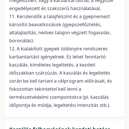
megelőzően, vagy a karbantartásnál, a vegyszer
engedélyezett és szakszerű használatával.
11. Kerülendők a talajfelszínt és a gyepnemezt
károsító beavatkozások (gyepszellőztetés,
altalajlazítás, nedves talajon végzett fogasolás,
boronálás).
12. A kialakított gyepek többnyire rendszeres
karbantartást igényelnek. Ez lehet fenntartó
kaszálás, kíméletes legeltetés, a kezdeti
időszakban szárzúzás. A kaszálás és legeltetés
során be kell tartani a célprogram előírásait, és
fokozottan tekintettel kell lenni a
természetvédelmi szempontokra (pl. kaszálás
időpontja és módja, legeltetési intenzitás stb.).