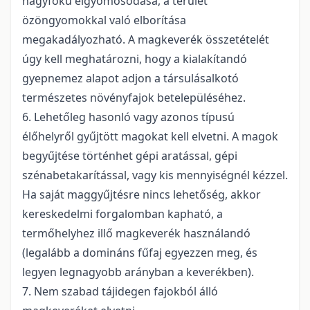
nagyfokú elgyomosodása, a terület
özöngyomokkal való elborítása
megakadályozható. A magkeverék összetételét
úgy kell meghatározni, hogy a kialakítandó
gyepnemez alapot adjon a társulásalkotó
természetes növényfajok betelepüléséhez.
6. Lehetőleg hasonló vagy azonos típusú
élőhelyről gyűjtött magokat kell elvetni. A magok
begyűjtése történhet gépi aratással, gépi
szénabetakarítással, vagy kis mennyiségnél kézzel.
Ha saját maggyűjtésre nincs lehetőség, akkor
kereskedelmi forgalomban kapható, a
termőhelyhez illő magkeverék használandó
(legalább a domináns fűfaj egyezzen meg, és
legyen legnagyobb arányban a keverékben).
7. Nem szabad tájidegen fajokból álló