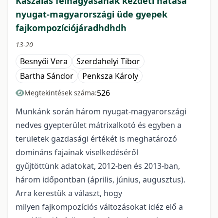
Kaszálás felhagyásának kezdeti hatása
nyugat-magyarországi üde gyepek
fajkompozíciójáradhdhdh
13-20
Besnyői Vera
Szerdahelyi Tibor
Bartha Sándor
Penksza Károly
526
Megtekintések száma:
Munkánk során három nyugat-magyarországi
nedves gyepterület mátrixalkotó és egyben a
területek gazdasági értékét is meghatározó
domináns fajainak viselkedéséről
gyűjtöttünk adatokat, 2012-ben és 2013-ban,
három időpontban (április, június, augusztus).
Arra kerestük a választ, hogy
milyen fajkompozíciós változásokat idéz elő a