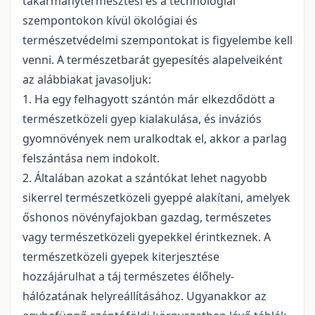
takarmánytermesztési és a technológiai
szempontokon kívül ökológiai és
természetvédelmi szempontokat is figyelembe kell
venni. A természetbarát gyepesítés alapelveiként
az alábbiakat javasoljuk:
1. Ha egy felhagyott szántón már elkezdődött a
természetközeli gyep kialakulása, és inváziós
gyomnövények nem uralkodtak el, akkor a parlag
felszántása nem indokolt.
2. Általában azokat a szántókat lehet nagyobb
sikerrel természetközeli gyeppé alakítani, amelyek
őshonos növényfajokban gazdag, természetes
vagy természetközeli gyepekkel érintkeznek. A
természetközeli gyepek kiterjesztése
hozzájárulhat a táj természetes élőhely-
hálózatának helyreállításához. Ugyanakkor az