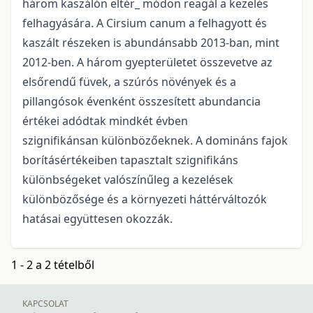
három kaszálón eltér_ módon reagál a kezelés
felhagyására. A Cirsium canum a felhagyott és
kaszált részeken is abundánsabb 2013-ban, mint
2012-ben. A három gyepterületet összevetve az
elsőrendű füvek, a szúrós növények és a
pillangósok évenként összesített abundancia
értékei adódtak mindkét évben
szignifikánsan különbözőeknek. A domináns fajok
borításértékeiben tapasztalt szignifikáns
különbségeket valószínűleg a kezelések
különbözősége és a környezeti háttérváltozók
hatásai együttesen okozzák.
1 - 2 a 2 tételből
KAPCSOLAT