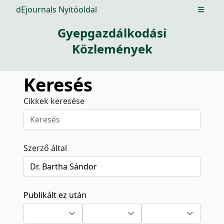
dEjournals Nyitóoldal
Open m
Gyepgazdálkodási
Közlemények
Keresés
Cikkek keresése
Szerző által
Publikált ez után