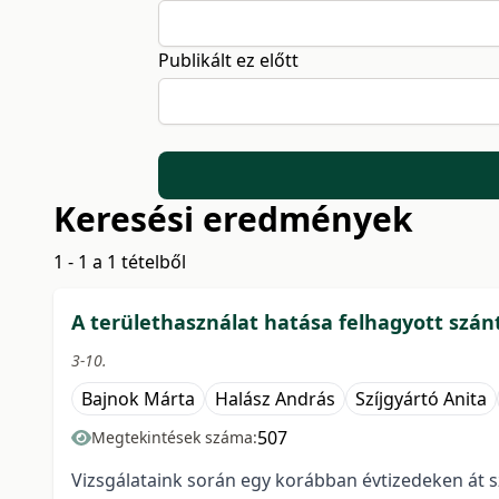
Publikált ez előtt
Keresési eredmények
1 - 1 a 1 tételből
A területhasználat hatása felhagyott szá
3-10.
Bajnok Márta
Halász András
Szíjgyártó Anita
507
Megtekintések száma:
Vizsgálataink során egy korábban évtizedeken át 