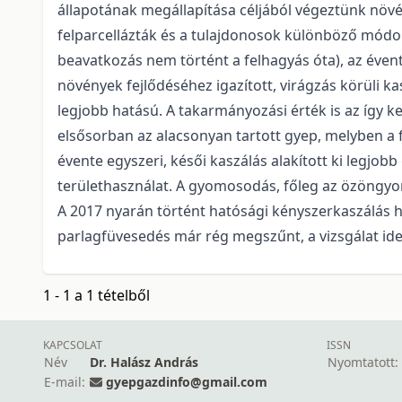
állapotának megállapítása céljából végeztünk növén
felparcellázták és a tulajdonosok különböző módo
beavatkozás nem történt a felhagyás óta), az évente
növények fejlődéséhez igazított, virágzás körüli ka
legjobb hatású. A takarmányozási érték is az így ke
elsősorban az alacsonyan tartott gyep, melyben a 
évente egyszeri, késői kaszálás alakított ki legjo
területhasználat. A gyomosodás, főleg az özöngyom
A 2017 nyarán történt hatósági kényszerkaszálás ha
parlagfüvesedés már rég megszűnt, a vizsgálat ide
1 - 1 a 1 tételből
KAPCSOLAT
ISSN
Név
Dr. Halász András
Nyomtatott:
E-mail:
gyepgazdinfo@gmail.com