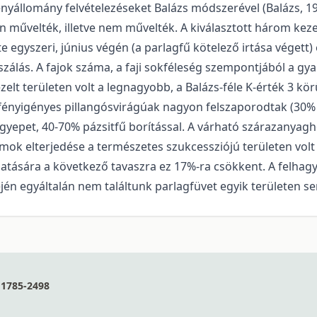
yállomány felvételezéseket Balázs módszerével (Balázs, 1949
n művelték, illetve nem művelték. A kiválasztott három ke
 egyszeri, június végén (a parlagfű kötelező irtása végett) 
szálás. A fajok száma, a faji sokféleség szempontjából a gya
zelt területen volt a legnagyobb, a Balázs-féle K-érték 3 kö
fényigényes pillangósvirágúak nagyon felszaporodtak (30% 
bb gyepet, 40-70% pázsitfű borítással. A várható szárazanya
ok elterjedése a természetes szukcessziójú területen volt j
tására a következő tavaszra ez 17%-ra csökkent. A felhagyá
jén egyáltalán nem találtunk parlagfüvet egyik területen s
1785-2498