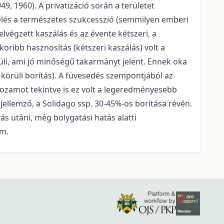
, 1960). A privatizáció során a területet
zelés a természetes szukcesszió (semmilyen emberi
elvégzett kaszálás és az évente kétszeri, a
koribb hasznosítás (kétszeri kaszálás) volt a
rüli, ami jó minőségű takarmányt jelent. Ennek oka
körüli borítás). A füvesedés szempontjából az
ghozamot tekintve is ez volt a legeredményesebb
ellemző, a Solidago ssp. 30-45%-os borítása révén.
s utáni, még bolygatási hatás alatti
em.