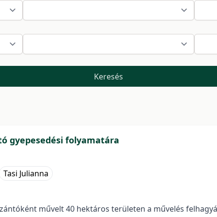
Keresés
ntó gyepesedési folyamatára
Tasi Julianna
szántóként művelt 40 hektáros területen a művelés felhagy