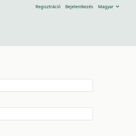
Regisztráció
Bejelentkezés
Magyar