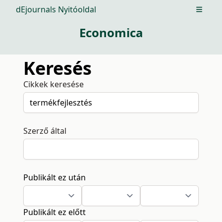
dEjournals Nyitóoldal
Open m
Economica
Keresés
Cikkek keresése
Szerző által
Publikált ez után
Publikált ez előtt