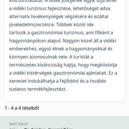
kölcsönhatását. A vidék jövőjének egyik útja lehet
a vidéki turizmus fejlesztése, lehetőséget adva
alternatív tevékenységek végzésére és ezáltal
jöveledelmszerzésre. Többek közöt ide
tartozik a gasztronómiai turizmus, ami főként a
hagyományokon alapul. Nagyon közel áll a vidéki
emberekhez, együt élnek a hagyományokkal és
könnyen azonosulnak vele. A turistát a
természetes kiváncsiság hajtja, hogy megkóstolja
a vidéki kistérségek gasztronómiai ajánlatait. Ez a
kereslet indukálhatja a fejlődést és a további
tudatos termékfejlesztést.
1 - 4 a 4 tételből
KAPCSOLAT