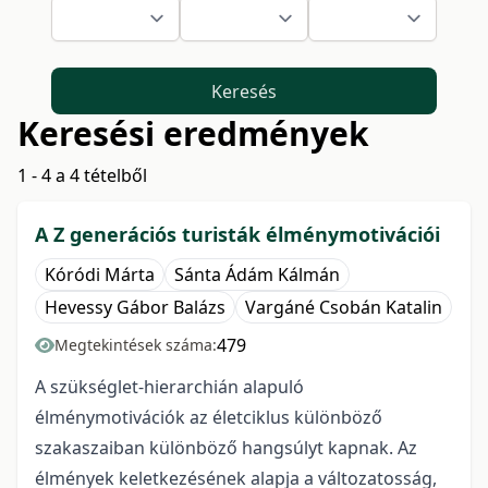
Keresés
Keresési eredmények
1 - 4 a 4 tételből
A Z generációs turisták élménymotivációi
Kóródi Márta
Sánta Ádám Kálmán
Hevessy Gábor Balázs
Vargáné Csobán Katalin
479
Megtekintések száma:
A szükséglet-hierarchián alapuló
élménymotivációk az életciklus különböző
szakaszaiban különböző hangsúlyt kapnak. Az
élmények keletkezésének alapja a változatosság,