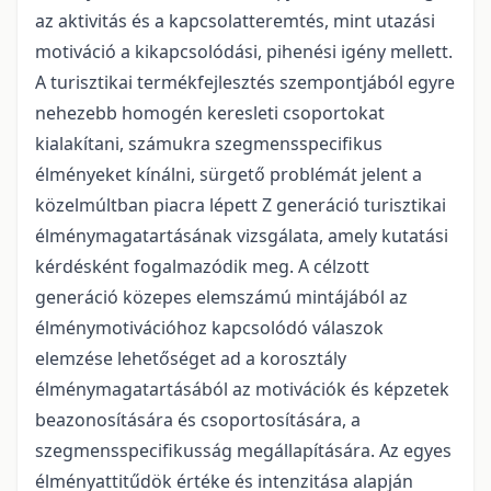
az aktivitás és a kapcsolatteremtés, mint utazási
motiváció a kikapcsolódási, pihenési igény mellett.
A turisztikai termékfejlesztés szempontjából egyre
nehezebb homogén keresleti csoportokat
kialakítani, számukra szegmensspecifikus
élményeket kínálni, sürgető problémát jelent a
közelmúltban piacra lépett Z generáció turisztikai
élménymagatartásának vizsgálata, amely kutatási
kérdésként fogalmazódik meg. A célzott
generáció közepes elemszámú mintájából az
élménymotivációhoz kapcsolódó válaszok
elemzése lehetőséget ad a korosztály
élménymagatartásából az motivációk és képzetek
beazonosítására és csoportosítására, a
szegmensspecifikusság megállapítására. Az egyes
élményattitűdök értéke és intenzitása alapján