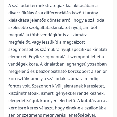
A szállodai termékstratégiák kialakításában a
diverzifikálás és a differenciálás közötti arány
kialakítása jelentős döntés arról, hogy a szálloda
szélesebb szolgáltatáskínálatot nyújt, amiből
megtalálja több vendégkör is a számára
megfelelőt, vagy leszűkíti a megcélzott
szegmenseit és számukra nyújt specifikus kínálati
elemeket. Egyik szegmentálási szempont lehet a
vendégek kora. A kínálatban leghangsúlyosabban
megjelenő és beazonosítható korcsoport a senior
korosztály, amely a szállodák számára mindig
fontos volt. Szezonon kívül jelentenek keresletet,
kiszámíthatóak, ismert igényekkel rendelkeznek,
elégedettségük könnyen elérhető. A kutatás arra a
kérdésre keres választ, hogy élnek-e a szállodák a
senior szegmens megnyerési lehetőségével,