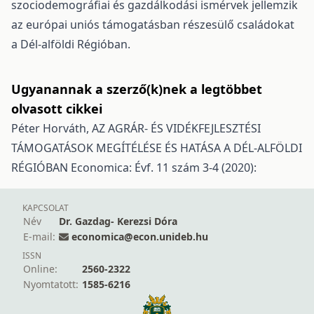
szociodemográfiai és gazdálkodási ismérvek jellemzik
az európai uniós támogatásban részesülő családokat
a Dél-alföldi Régióban.
Ugyanannak a szerző(k)nek a legtöbbet
olvasott cikkei
Péter Horváth,
AZ AGRÁR- ÉS VIDÉKFEJLESZTÉSI
TÁMOGATÁSOK MEGÍTÉLÉSE ÉS HATÁSA A DÉL-ALFÖLDI
RÉGIÓBAN
Economica: Évf. 11 szám 3-4 (2020):
KAPCSOLAT
Név
Dr. Gazdag- Kerezsi Dóra
E-mail:
economica@econ.unideb.hu
ISSN
Online:
2560-2322
Nyomtatott:
1585-6216