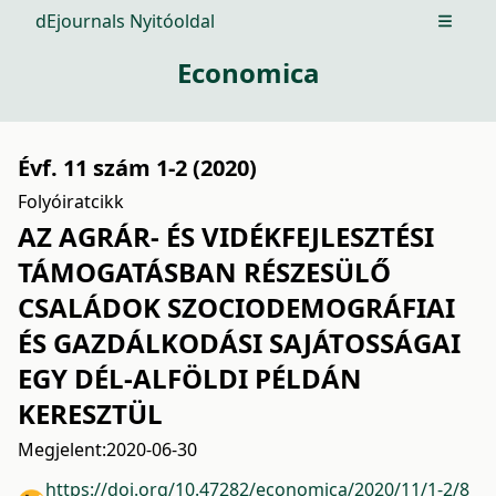
dEjournals Nyitóoldal
Open m
Economica
Évf. 11 szám 1-2 (2020)
Folyóiratcikk
AZ AGRÁR- ÉS VIDÉKFEJLESZTÉSI
TÁMOGATÁSBAN RÉSZESÜLŐ
CSALÁDOK SZOCIODEMOGRÁFIAI
ÉS GAZDÁLKODÁSI SAJÁTOSSÁGAI
EGY DÉL-ALFÖLDI PÉLDÁN
KERESZTÜL
Megjelent:
2020-06-30
https://doi.org/10.47282/economica/2020/11/1-2/8