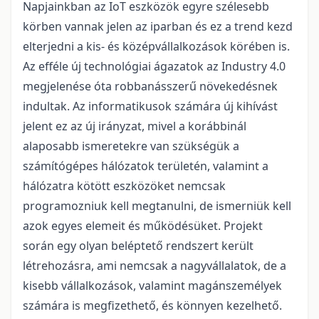
Napjainkban az IoT eszközök egyre szélesebb
körben vannak jelen az iparban és ez a trend kezd
elterjedni a kis- és középvállalkozások körében is.
Az efféle új technológiai ágazatok az Industry 4.0
megjelenése óta robbanásszerű növekedésnek
indultak. Az informatikusok számára új kihívást
jelent ez az új irányzat, mivel a korábbinál
alaposabb ismeretekre van szükségük a
számítógépes hálózatok területén, valamint a
hálózatra kötött eszközöket nemcsak
programozniuk kell megtanulni, de ismerniük kell
azok egyes elemeit és működésüket. Projekt
során egy olyan beléptető rendszert került
létrehozásra, ami nemcsak a nagyvállalatok, de a
kisebb vállalkozások, valamint magánszemélyek
számára is megfizethető, és könnyen kezelhető.