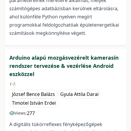
paramétereinek mérésére alkalmas, melyek
számítógépes adatbázisban kerülnek eltárolásra,
ahol különféle Python nyelven megírt
programokkal feldolgozhatóak épületenergetikai
számítások megkönnyítése végett.
Arduino alapú mozgásvezérelt kamerasín
rendszer tervezése & vezérlése Android
eszközzel
1-7.
József Bence Balázs
Gyula Attila Darai
Timotei István Erdei
277
Views:
A digitális tükörreflexes fényképezőgépek