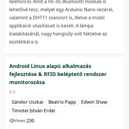
telefonról. Amit a HC-05 Bluetooth module is
lehetővé tesz, melyet egy Arduino Nano vezérel,
valamint a DHT11 szenzort is, illetve a mobil
applikáció utasításait is kezeli. A lámpa
kialakításánál, nagy hangsúly volt fektetve az
esztétikára is.
Android Linux alapú alkalmazás
fejlesztése & RFID beléptető rendszer
monitorozása
1-7.
Sándor Uszkai
Beatrix Papp
Edwin Shaw
Timotei István Erdei
230
Views: