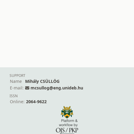
SUPPORT
Name
Mihály CSÜLLÖG
E-mail:
mcsullog@eng.unideb.hu
ISSN
Online:
2064-9622