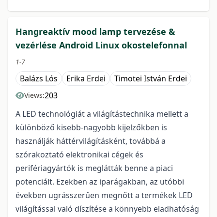
Hangreaktív mood lamp tervezése &
vezérlése Android Linux okostelefonnal
1-7
Balázs Lós
Erika Erdei
Timotei István Erdei
203
Views:
A LED technológiát a világítástechnika mellett a
különböző kisebb-nagyobb kijelzőkben is
használják háttérvilágításként, továbbá a
szórakoztató elektronikai cégek és
perifériagyártók is meglátták benne a piaci
potenciált. Ezekben az iparágakban, az utóbbi
években ugrásszerűen megnőtt a termékek LED
világítással való díszítése a könnyebb eladhatóság