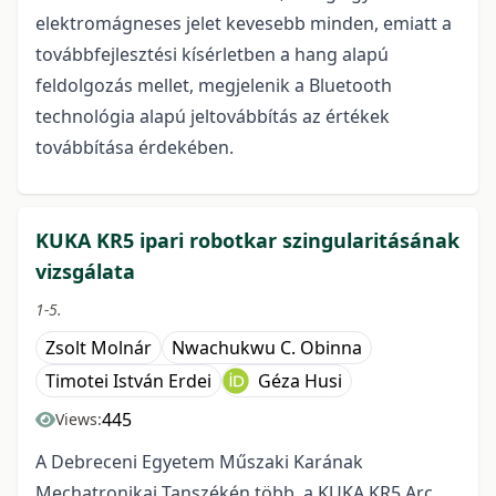
elektromágneses jelet kevesebb minden, emiatt a
továbbfejlesztési kísérletben a hang alapú
feldolgozás mellet, megjelenik a Bluetooth
technológia alapú jeltovábbítás az értékek
továbbítása érdekében.
KUKA KR5 ipari robotkar szingularitásának
vizsgálata
1-5.
Zsolt Molnár
Nwachukwu C. Obinna
Timotei István Erdei
Géza Husi
445
Views:
A Debreceni Egyetem Műszaki Karának
Mechatronikai Tanszékén több, a KUKA KR5 Arc