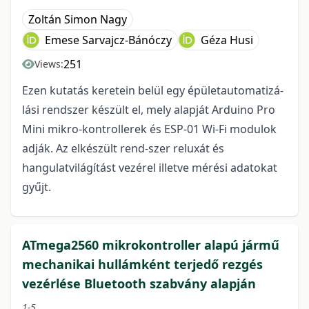
Zoltán Simon Nagy
Emese Sarvajcz-Bánóczy
Géza Husi
251
Views:
Ezen kutatás keretein belül egy épületautomatizá-
lási rendszer készült el, mely alapját Arduino Pro
Mini mikro-kontrollerek és ESP-01 Wi-Fi modulok
adják. Az elkészült rend-szer reluxát és
hangulatvilágítást vezérel illetve mérési adatokat
gyűjt.
ATmega2560 mikrokontroller alapú jármű
mechanikai hullámként terjedő rezgés
vezérlése Bluetooth szabvány alapján
1-5