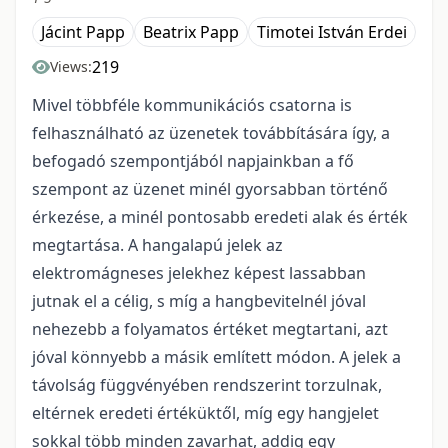
Jácint Papp
Beatrix Papp
Timotei István Erdei
219
Views:
Mivel többféle kommunikációs csatorna is
felhasználható az üzenetek továbbítására így, a
befogadó szempontjából napjainkban a fő
szempont az üzenet minél gyorsabban történő
érkezése, a minél pontosabb eredeti alak és érték
megtartása. A hangalapú jelek az
elektromágneses jelekhez képest lassabban
jutnak el a célig, s míg a hangbevitelnél jóval
nehezebb a folyamatos értéket megtartani, azt
jóval könnyebb a másik említett módon. A jelek a
távolság függvényében rendszerint torzulnak,
eltérnek eredeti értéküktől, míg egy hangjelet
sokkal több minden zavarhat, addig egy