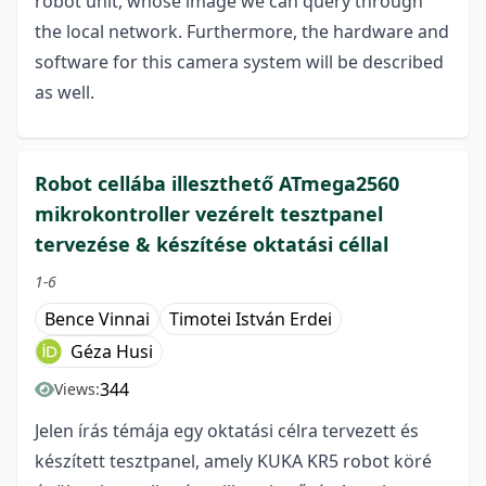
robot unit, whose image we can query through
the local network. Furthermore, the hardware and
software for this camera system will be described
as well.
Robot cellába illeszthető ATmega2560
mikrokontroller vezérelt tesztpanel
tervezése & készítése oktatási céllal
1-6
Bence Vinnai
Timotei István Erdei
Géza Husi
344
Views:
Jelen írás témája egy oktatási célra tervezett és
készített tesztpanel, amely KUKA KR5 robot köré