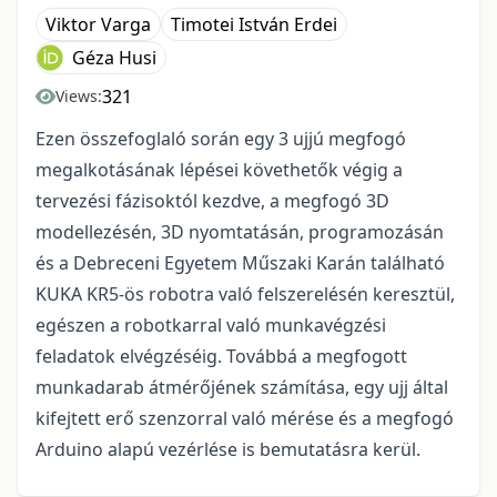
Viktor Varga
Timotei István Erdei
Géza Husi
321
Views:
Ezen összefoglaló során egy 3 ujjú megfogó
megalkotásának lépései követhetők végig a
tervezési fázisoktól kezdve, a megfogó 3D
modellezésén, 3D nyomtatásán, programozásán
és a Debreceni Egyetem Műszaki Karán található
KUKA KR5-ös robotra való felszerelésén keresztül,
egészen a robotkarral való munkavégzési
feladatok elvégzéséig. Továbbá a megfogott
munkadarab átmérőjének számítása, egy ujj által
kifejtett erő szenzorral való mérése és a megfogó
Arduino alapú vezérlése is bemutatásra kerül.