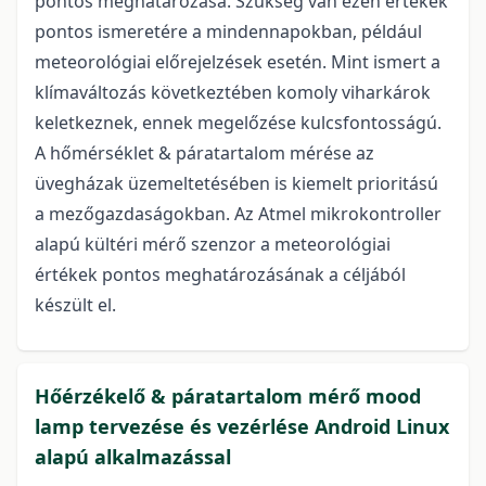
pontos meghatározása. Szükség van ezen értékek
pontos ismeretére a mindennapokban, például
meteorológiai előrejelzések esetén. Mint ismert a
klímaváltozás következtében komoly viharkárok
keletkeznek, ennek megelőzése kulcsfontosságú.
A hőmérséklet & páratartalom mérése az
üvegházak üzemeltetésében is kiemelt prioritású
a mezőgazdaságokban. Az Atmel mikrokontroller
alapú kültéri mérő szenzor a meteorológiai
értékek pontos meghatározásának a céljából
készült el.
Hőérzékelő & páratartalom mérő mood
lamp tervezése és vezérlése Android Linux
alapú alkalmazással