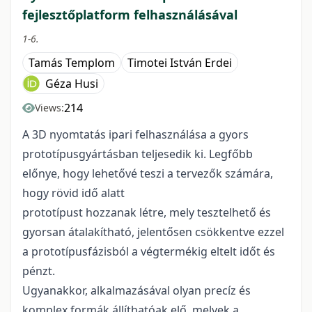
fejlesztőplatform felhasználásával
1-6.
Tamás Templom
Timotei István Erdei
Géza Husi
214
Views:
A 3D nyomtatás ipari felhasználása a gyors
prototípusgyártásban teljesedik ki. Legfőbb
előnye, hogy lehetővé teszi a tervezők számára,
hogy rövid idő alatt
prototípust hozzanak létre, mely tesztelhető és
gyorsan átalakítható, jelentősen csökkentve ezzel
a prototípusfázisból a végtermékig eltelt időt és
pénzt.
Ugyanakkor, alkalmazásával olyan precíz és
komplex formák állíthatóak elő, melyek a