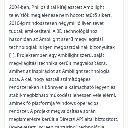
2004-ben, Philips által kifejlesztett Ambilight
televíziók megjelenése nem hozott átütő sikert.
2010-ig mindösszesen négymillió ilyen tévét
tudtak értékesíteni. A 3D technológiához
hasonlóan az Ambilight szerű megvilágítási
technológiák is igen megosztóaknak bizonyultak
[1]. Projektemben egy Ambilight szerű, saját
megvilágítási technika került megvalósításra,
amihez az inspirációt az Ambilight technológia
adta. A cél, hogy asztali számítógépes
rendszereken is könnyen alkalmazható legyen és
stabil-megbízható működést lehessen vele elérni,
aminek fő platformja Windows operációs
rendszer. A projekt megvalósítása során
megismerésre került a DirectX API által biztosított,
úgynevezett „screen capturing” technológia,