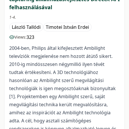
felhasználásával
1-4.
László Tallódi
Timotei István Erdei
323
Views:
2004-ben, Philips által kifejlesztett Ambilight
televíziók megjelenése nem hozott átütő sikert.
2010-ig mindösszesen négymillió ilyen tévét
tudtak értékesíteni. A 3D technológiához
hasonlóan az Ambilight szerű megvilágítási
technológiák is igen megosztóaknak bizonyultak
[1]. Projektemben egy Ambilight szerű, saját
megvilágítási technika került megvalósításra,
amihez az inspirációt az Ambilight technológia
adta. A cél, hogy asztali számítógépes
rendszereken is könnyen alkalmazható legyen és