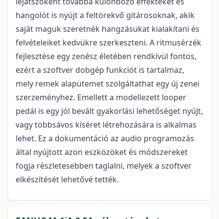
lejátszóként továbbá különböző effekteket és
hangolót is nyújt a feltörekvő gitárosoknak, akik
saját maguk szeretnék hangzásukat kialakítani és
felvételeiket kedvükre szerkeszteni. A ritmusérzék
fejlesztése egy zenész életében rendkívül fontos,
ezért a szoftver dobgép funkciót is tartalmaz,
mely remek alapütemet szolgáltathat egy új zenei
szerzeményhez. Emellett a modellezett looper
pedál is egy jól bevált gyakorlási lehetőséget nyújt,
vagy többsávos kíséret létrehozására is alkalmas
lehet. Ez a dokumentáció az audio programozás
által nyújtott azon eszközöket és módszereket
fogja részletesebben taglalni, melyek a szoftver
elkészítését lehetővé tették.