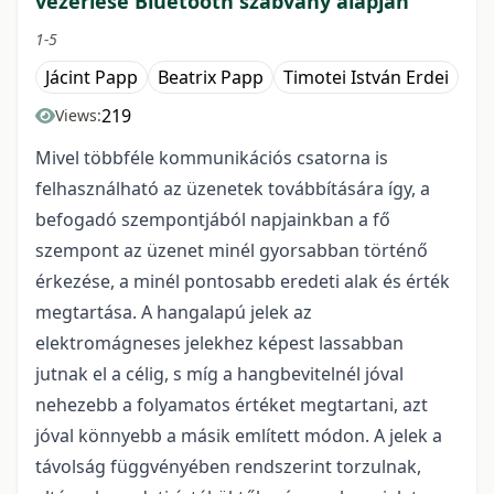
vezérlése Bluetooth szabvány alapján
1-5
Jácint Papp
Beatrix Papp
Timotei István Erdei
219
Views:
Mivel többféle kommunikációs csatorna is
felhasználható az üzenetek továbbítására így, a
befogadó szempontjából napjainkban a fő
szempont az üzenet minél gyorsabban történő
érkezése, a minél pontosabb eredeti alak és érték
megtartása. A hangalapú jelek az
elektromágneses jelekhez képest lassabban
jutnak el a célig, s míg a hangbevitelnél jóval
nehezebb a folyamatos értéket megtartani, azt
jóval könnyebb a másik említett módon. A jelek a
távolság függvényében rendszerint torzulnak,