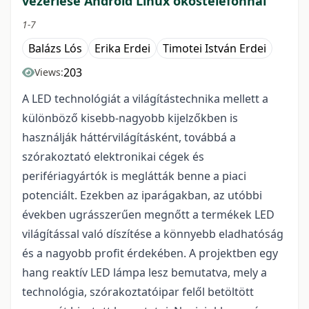
vezérlése Android Linux okostelefonnal
1-7
Balázs Lós
Erika Erdei
Timotei István Erdei
203
Views:
A LED technológiát a világítástechnika mellett a
különböző kisebb-nagyobb kijelzőkben is
használják háttérvilágításként, továbbá a
szórakoztató elektronikai cégek és
perifériagyártók is meglátták benne a piaci
potenciált. Ezekben az iparágakban, az utóbbi
években ugrásszerűen megnőtt a termékek LED
világítással való díszítése a könnyebb eladhatóság
és a nagyobb profit érdekében. A projektben egy
hang reaktív LED lámpa lesz bemutatva, mely a
technológia, szórakoztatóipar felől betöltött