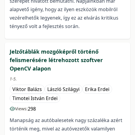
szerepét hivatott bemutatni. Napjainkban már
alapvető igény, hogy az ilyen eszközök mobilról
vezérelhetők legyenek, így ez az elvárás kritikus
tényező volt a fejlesztés során.
Jelzőtáblák mozgóképről történő
felismerésére létrehozott szoftver
OpenCV alapon
1-5.
Viktor Balázs
László Szilágyi
Erika Erdei
Timotei István Erdei
298
Views:
Manapság az autóbalesetek nagy százaléka azért
történik meg, mivel az autóvezetők valamilyen