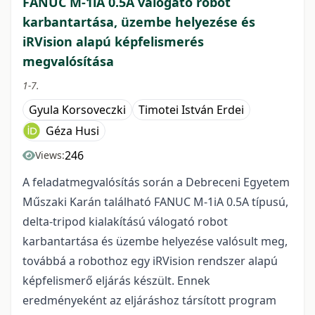
FANUC M-1iA 0.5A válogató robot
karbantartása, üzembe helyezése és
iRVision alapú képfelismerés
megvalósítása
1-7.
Gyula Korsoveczki
Timotei István Erdei
Géza Husi
246
Views:
A feladatmegvalósítás során a Debreceni Egyetem
Műszaki Karán található FANUC M-1iA 0.5A típusú,
delta-tripod kialakítású válogató robot
karbantartása és üzembe helyezése valósult meg,
továbbá a robothoz egy iRVision rendszer alapú
képfelismerő eljárás készült. Ennek
eredményeként az eljáráshoz társított program