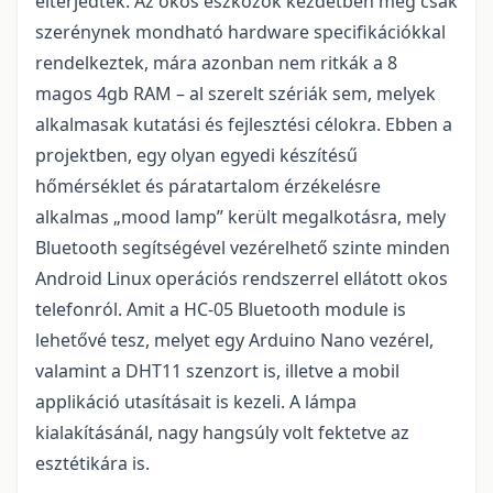
elterjedtek. Az okos eszközök kezdetben még csak
szerénynek mondható hardware specifikációkkal
rendelkeztek, mára azonban nem ritkák a 8
magos 4gb RAM – al szerelt szériák sem, melyek
alkalmasak kutatási és fejlesztési célokra. Ebben a
projektben, egy olyan egyedi készítésű
hőmérséklet és páratartalom érzékelésre
alkalmas „mood lamp” került megalkotásra, mely
Bluetooth segítségével vezérelhető szinte minden
Android Linux operációs rendszerrel ellátott okos
telefonról. Amit a HC-05 Bluetooth module is
lehetővé tesz, melyet egy Arduino Nano vezérel,
valamint a DHT11 szenzort is, illetve a mobil
applikáció utasításait is kezeli. A lámpa
kialakításánál, nagy hangsúly volt fektetve az
esztétikára is.