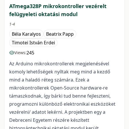
ATmega328P mikrokontroller vezérelt
felügyeleti oktatási modul
1-4
Béla Karalyos
Beatrix Papp
Timotei István Erdei
245
Views:
Az Arduino mikrokontrollerek megjelenésével
komoly lehetőségek nyíltak meg mind a kezdő
mind a haladó réteg számára. Ezek a
mikrokontrollerek Open-Source hardware-re
támaszkodnak, így bárki tud benne fejleszteni,
programozni különböző elektronikai eszközöket
vezérelni/ adatot lekérni. A projektben egy a
Debreceni Egyetem részére készített
biztonságtechnikai oktatási modul került