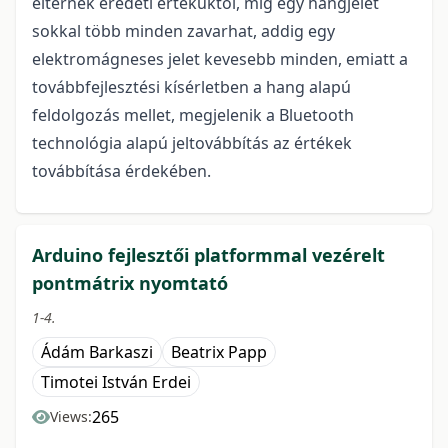
eltérnek eredeti értéküktől, míg egy hangjelet
sokkal több minden zavarhat, addig egy
elektromágneses jelet kevesebb minden, emiatt a
továbbfejlesztési kísérletben a hang alapú
feldolgozás mellet, megjelenik a Bluetooth
technológia alapú jeltovábbítás az értékek
továbbítása érdekében.
Arduino fejlesztői platformmal vezérelt
pontmátrix nyomtató
1-4.
Ádám Barkaszi
Beatrix Papp
Timotei István Erdei
265
Views: