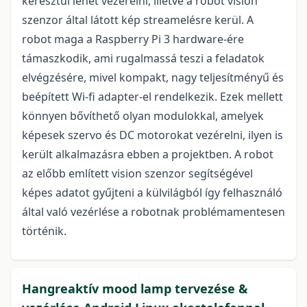
keresztül lehet vezérelni, illetve a robot vision
szenzor által látott kép streamelésre kerül. A
robot maga a Raspberry Pi 3 hardware-ére
támaszkodik, ami rugalmassá teszi a feladatok
elvégzésére, mivel kompakt, nagy teljesítményű és
beépített Wi-fi adapter-el rendelkezik. Ezek mellett
könnyen bővíthető olyan modulokkal, amelyek
képesek szervo és DC motorokat vezérelni, ilyen is
került alkalmazásra ebben a projektben. A robot
az előbb említett vision szenzor segítségével
képes adatot gyűjteni a külvilágból így felhasználó
által való vezérlése a robotnak problémamentesen
történik.
Hangreaktív mood lamp tervezése &