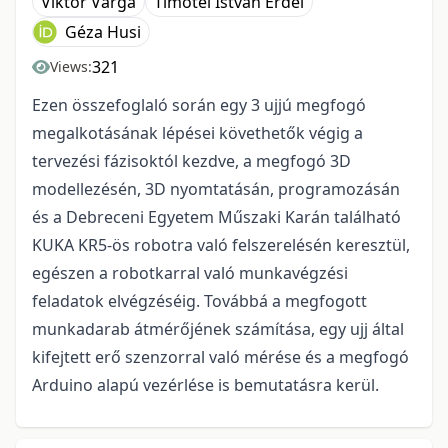
Viktor Varga
Timotei István Erdei
Géza Husi
321
Views:
Ezen összefoglaló során egy 3 ujjú megfogó
megalkotásának lépései követhetők végig a
tervezési fázisoktól kezdve, a megfogó 3D
modellezésén, 3D nyomtatásán, programozásán
és a Debreceni Egyetem Műszaki Karán található
KUKA KR5-ös robotra való felszerelésén keresztül,
egészen a robotkarral való munkavégzési
feladatok elvégzéséig. Továbbá a megfogott
munkadarab átmérőjének számítása, egy ujj által
kifejtett erő szenzorral való mérése és a megfogó
Arduino alapú vezérlése is bemutatásra kerül.