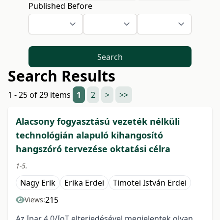
Published Before
Search
Search Results
1 - 25 of 29 items
1
2
>
>>
Alacsony fogyasztású vezeték nélküli
technológián alapuló kihangosító
hangszóró tervezése oktatási célra
1-5.
Nagy Erik
Erika Erdei
Timotei István Erdei
215
Views:
Az Ipar 4.0/IoT elterjedésével megjelentek olyan