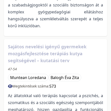
a szabadságjogoktól a szociális biztonságon át a
komplex gyógypedagógiai ellátáshoz
hangsúlyozva a szemléletváltás szerepét a teljes
körű inklúzióban.
Sajátos nevelési igényű gyermekek
mozgásfejlesztése terápiás kutya
segítségével – kutatási terv
47-54
Muntean Loredana
Balogh Éva Zita
573
Megtekintések száma:
Az állatokkal való terápiás kapcsolat a pszichés, a
szomatikus és a szociális egészség szempontjából
meghatározó, hiszen gazdagítja a funkcionális