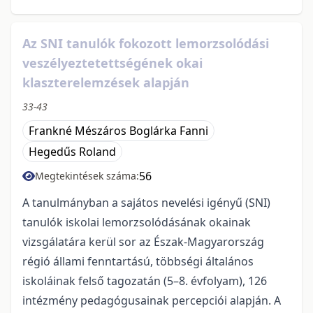
Az SNI tanulók fokozott lemorzsolódási
veszélyeztetettségének okai
klaszterelemzések alapján
33-43
Frankné Mészáros Boglárka Fanni
Hegedűs Roland
56
Megtekintések száma:
A tanulmányban a sajátos nevelési igényű (SNI)
tanulók iskolai lemorzsolódásának okainak
vizsgálatára kerül sor az Észak-Magyarország
régió állami fenntartású, többségi általános
iskoláinak felső tagozatán (5–8. évfolyam), 126
intézmény pedagógusainak percepciói alapján. A