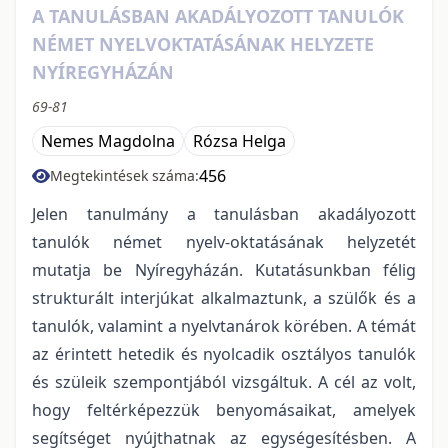
A TANULÁSBAN AKADÁLYOZOTT TANULÓK
NÉMET NYELVOKTATÁSÁNAK HELYZETE
NYÍREGYHÁZÁN
69-81
Nemes Magdolna
Rózsa Helga
456
Megtekintések száma:
Jelen tanulmány a tanulásban akadályozott
tanulók német nyelv-oktatásának helyzetét
mutatja be Nyíregyházán. Kutatásunkban félig
strukturált interjúkat alkalmaztunk, a szülők és a
tanulók, valamint a nyelvtanárok körében. A témát
az érintett hetedik és nyolcadik osztályos tanulók
és szüleik szempontjából vizsgáltuk. A cél az volt,
hogy feltérképezzük benyomásaikat, amelyek
segítséget nyújthatnak az egységesítésben. A