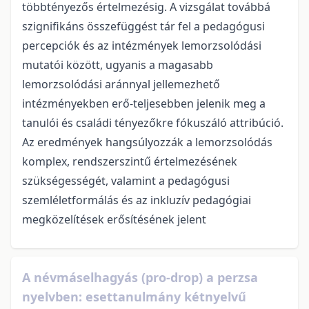
többtényezős értelmezésig. A vizsgálat továbbá
szignifikáns összefüggést tár fel a pedagógusi
percepciók és az intézmények lemorzsolódási
mutatói között, ugyanis a magasabb
lemorzsolódási aránnyal jellemezhető
intézményekben erő-teljesebben jelenik meg a
tanulói és családi tényezőkre fókuszáló attribúció.
Az eredmények hangsúlyozzák a lemorzsolódás
komplex, rendszerszintű értelmezésének
szükségességét, valamint a pedagógusi
szemléletformálás és az inkluzív pedagógiai
megközelítések erősítésének jelent
A névmáselhagyás (pro-drop) a perzsa
nyelvben: esettanulmány kétnyelvű