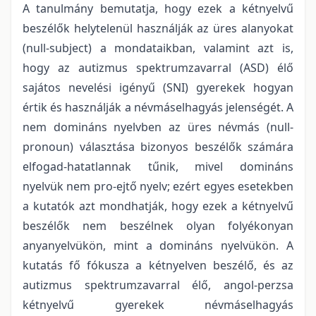
A tanulmány bemutatja, hogy ezek a kétnyelvű
beszélők helytelenül használják az üres alanyokat
(null-subject) a mondataikban, valamint azt is,
hogy az autizmus spektrumzavarral (ASD) élő
sajátos nevelési igényű (SNI) gyerekek hogyan
értik és használják a névmáselhagyás jelenségét. A
nem domináns nyelvben az üres névmás (null-
pronoun) választása bizonyos beszélők számára
elfogad-hatatlannak tűnik, mivel domináns
nyelvük nem pro-ejtő nyelv; ezért egyes esetekben
a kutatók azt mondhatják, hogy ezek a kétnyelvű
beszélők nem beszélnek olyan folyékonyan
anyanyelvükön, mint a domináns nyelvükön. A
kutatás fő fókusza a kétnyelven beszélő, és az
autizmus spektrumzavarral élő, angol-perzsa
kétnyelvű gyerekek névmáselhagyás