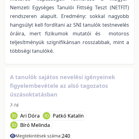
Nemzeti Egységes Tanulói Fittség Teszt (NETFIT)
rendszeren alapult. Eredmény: sokkal nagyobb
hangsúlyt kell fordítani az SNI tanulók testnevelés
óráira, mert fizikumok mutatói és motoros
teljesítményük szignifikánsan rosszabbak, mint a
többségi tanulóké.
A tanulók sajátos nevelési igényeinek
figyelembevétele az alsó tagozatos
úszásoktatásban
7-16
Ari Dóra
Patkó Katalin
Bíró Melinda
240
Megtekintések száma: