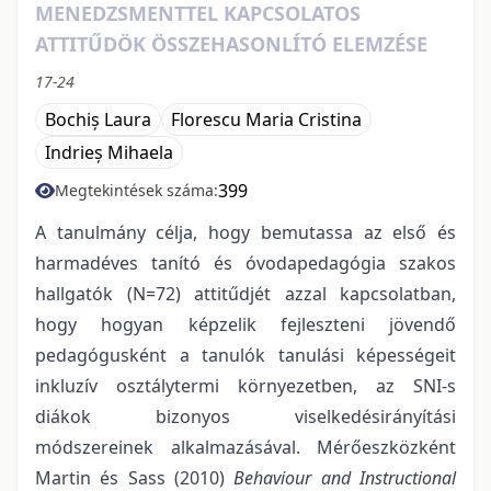
MENEDZSMENTTEL KAPCSOLATOS
ATTITŰDÖK ÖSSZEHASONLÍTÓ ELEMZÉSE
17-24
Bochiș Laura
Florescu Maria Cristina
Indrieș Mihaela
399
Megtekintések száma:
A tanulmány célja, hogy bemutassa az első és
harmadéves tanító és óvodapedagógia szakos
hallgatók (N=72) attitűdjét azzal kapcsolatban,
hogy hogyan képzelik fejleszteni jövendő
pedagógusként a tanulók tanulási képességeit
inkluzív osztálytermi környezetben, az SNI-s
diákok bizonyos viselkedésirányítási
módszereinek alkalmazásával. Mérőeszközként
Martin és Sass (2010)
Behaviour and Instructional