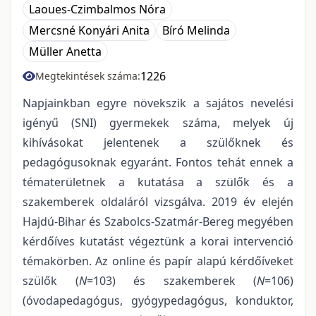
Laoues-Czimbalmos Nóra
Mercsné Konyári Anita
Bíró Melinda
Müller Anetta
1226
Megtekintések száma:
Napjainkban egyre növekszik a sajátos nevelési
igényű (SNI) gyermekek száma, melyek új
kihívásokat jelentenek a szülőknek és
pedagógusoknak egyaránt. Fontos tehát ennek a
tématerületnek a kutatása a szülők és a
szakemberek oldaláról vizsgálva. 2019 év elején
Hajdú-Bihar és Szabolcs-Szatmár-Bereg megyében
kérdőíves kutatást végeztünk a korai intervenció
témakörben. Az online és papír alapú kérdőíveket
szülők (
N
=103) és szakemberek (
N
=106)
(óvodapedagógus, gyógypedagógus, konduktor,