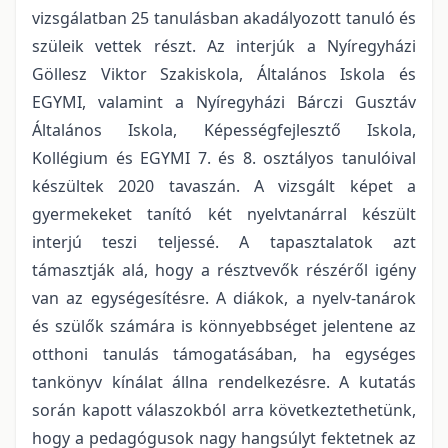
vizsgálatban 25 tanulásban akadályozott tanuló és
szüleik vettek részt. Az interjúk a Nyíregyházi
Göllesz Viktor Szakiskola, Általános Iskola és
EGYMI, valamint a Nyíregyházi Bárczi Gusztáv
Általános Iskola, Képességfejlesztő Iskola,
Kollégium és EGYMI 7. és 8. osztályos tanulóival
készültek 2020 tavaszán. A vizsgált képet a
gyermekeket tanító két nyelvtanárral készült
interjú teszi teljessé. A tapasztalatok azt
támasztják alá, hogy a résztvevők részéről igény
van az egységesítésre. A diákok, a nyelv-tanárok
és szülők számára is könnyebbséget jelentene az
otthoni tanulás támogatásában, ha egységes
tankönyv kínálat állna rendelkezésre. A kutatás
során kapott válaszokból arra következtethetünk,
hogy a pedagógusok nagy hangsúlyt fektetnek az