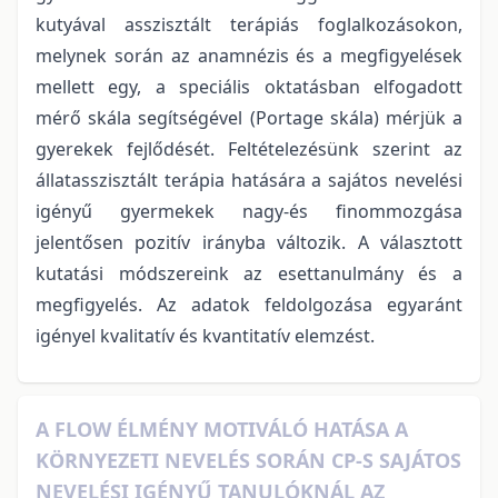
kutyával asszisztált terápiás foglalkozásokon,
melynek során az anamnézis és a megfigyelések
mellett egy, a speciális oktatásban elfogadott
mérő skála segítségével (Portage skála) mérjük a
gyerekek fejlődését. Feltételezésünk szerint az
állatasszisztált terápia hatására a sajátos nevelési
igényű gyermekek nagy-és finommozgása
jelentősen pozitív irányba változik. A választott
kutatási módszereink az esettanulmány és a
megfigyelés. Az adatok feldolgozása egyaránt
igényel kvalitatív és kvantitatív elemzést.
A FLOW ÉLMÉNY MOTIVÁLÓ HATÁSA A
KÖRNYEZETI NEVELÉS SORÁN CP-S SAJÁTOS
NEVELÉSI IGÉNYŰ TANULÓKNÁL AZ