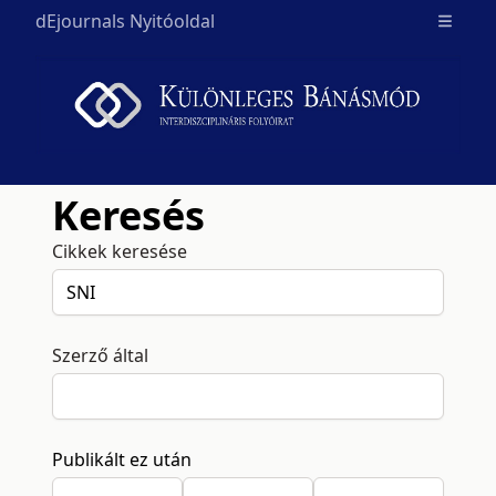
dEjournals Nyitóoldal
Open m
Keresés
Cikkek keresése
Szerző által
Publikált ez után