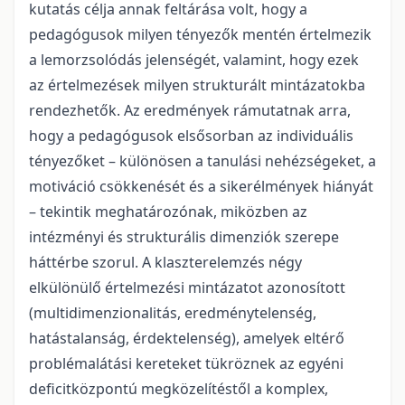
kutatás célja annak feltárása volt, hogy a
pedagógusok milyen tényezők mentén értelmezik
a lemorzsolódás jelenségét, valamint, hogy ezek
az értelmezések milyen strukturált mintázatokba
rendezhetők. Az eredmények rámutatnak arra,
hogy a pedagógusok elsősorban az individuális
tényezőket – különösen a tanulási nehézségeket, a
motiváció csökkenését és a sikerélmények hiányát
– tekintik meghatározónak, miközben az
intézményi és strukturális dimenziók szerepe
háttérbe szorul. A klaszterelemzés négy
elkülönülő értelmezési mintázatot azonosított
(multidimenzionalitás, eredménytelenség,
hatástalanság, érdektelenség), amelyek eltérő
problémalátási kereteket tükröznek az egyéni
deficitközpontú megközelítéstől a komplex,