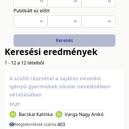
Publikált ez előtt
Keresés
Keresési eredmények
1 - 12 a 12 tételből
A szülői részvétel a sajátos nevelési
igényű gyermekek iskolai nevelésében-
oktatásában
17-27
Bacskai Katinka
Varga Nagy Anikó
403
Megtekintések száma: