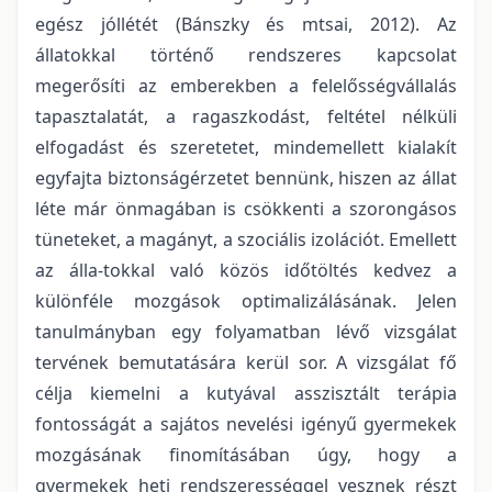
egész jóllétét (Bánszky és mtsai, 2012). Az
állatokkal történő rendszeres kapcsolat
megerősíti az emberekben a felelősségvállalás
tapasztalatát, a ragaszkodást, feltétel nélküli
elfogadást és szeretetet, mindemellett kialakít
egyfajta biztonságérzetet bennünk, hiszen az állat
léte már önmagában is csökkenti a szorongásos
tüneteket, a magányt, a szociális izolációt. Emellett
az álla-tokkal való közös időtöltés kedvez a
különféle mozgások optimalizálásának. Jelen
tanulmányban egy folyamatban lévő vizsgálat
tervének bemutatására kerül sor. A vizsgálat fő
célja kiemelni a kutyával asszisztált terápia
fontosságát a sajátos nevelési igényű gyermekek
mozgásának finomításában úgy, hogy a
gyermekek heti rendszerességgel vesznek részt