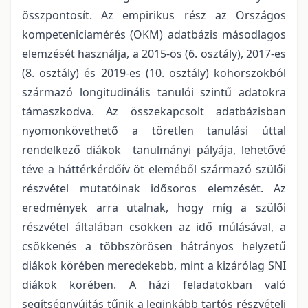
összpontosít. Az empirikus rész az Országos
kompeteniciamérés (OKM) adatbázis másodlagos
elemzését használja, a 2015-ös (6. osztály), 2017-es
(8. osztály) és 2019-es (10. osztály) kohorszokból
származó longitudinális tanulói szintű adatokra
támaszkodva. Az összekapcsolt adatbázisban
nyomonkövethető a töretlen tanulási úttal
rendelkező diákok tanulmányi pályája, lehetővé
téve a háttérkérdőív öt eleméből származó szülői
részvétel mutatóinak idősoros elemzését. Az
eredmények arra utalnak, hogy míg a szülői
részvétel általában csökken az idő múlásával, a
csökkenés a többszörösen hátrányos helyzetű
diákok körében meredekebb, mint a kizárólag SNI
diákok körében. A házi feladatokban való
segítségnyújtás tűnik a leginkább tartós részvételi