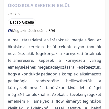
ÖKOISKOLA KERETEIN BELÜL
103-107
Bacsó Gizella
394
Megtekintések száma:
A mai társadalmi elvárásoknak megfelelően az
ökoiskola keretein belül célunk olyan tanulók
nevelése, akik fogékonyak a környezeti ártalmak
felismerésére, képesek a környezeti válság
elmélyülésének megakadályozására. Feltételeztük,
hogy a konduktív pedagógia komplex, alkalmazott
pedagógiai rendszerébe beilleszthetők a
környezeti nevelés tanórákon kívüli lehetőségei
még SNI tanulóknál is. Azokat a tevékenységeket
emelném ki, amelyek a flow élményt leginkább
kiváltják diákjainkból, ezzel segítve a belső