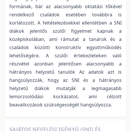
formának, bár az alacsonyabb oktatási tőkével
rendelkező családok esetében továbbra is
korlátozott. A feltételezésekkel ellentétben a SNI
diákok jelentős szülői figyelmet kapnak a
középiskolában, ami rámutat a tanárok és a
családok közötti konstruktív együttműködés
lehetőségére. A szülői értekezleteken való
részvétel azonban jelentősen alacsonyabb a
hátrányos helyzetű tanulók Az adatok azt is
hangsúlyozzák, hogy az SNI és a hátrányos
helyzetű diákok mutatják a legmagasabb
lemorzsolódási kockázatot, ami célzott
beavatkozások szükségességét hangsúlyozza.
SAJÁTOS NEVELÉSI IGÉNYŰ (SNI) ÉS