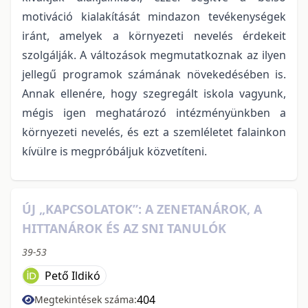
motiváció kialakítását mindazon tevékenységek
iránt, amelyek a környezeti nevelés érdekeit
szolgálják. A változások megmutatkoznak az ilyen
jellegű programok számának növekedésében is.
Annak ellenére, hogy szegregált iskola vagyunk,
mégis igen meghatározó intézményünkben a
környezeti nevelés, és ezt a szemléletet falainkon
kívülre is megpróbáljuk közvetíteni.
ÚJ „KAPCSOLATOK”: A ZENETANÁROK, A
HITTANÁROK ÉS AZ SNI TANULÓK
39-53
Pető Ildikó
404
Megtekintések száma: