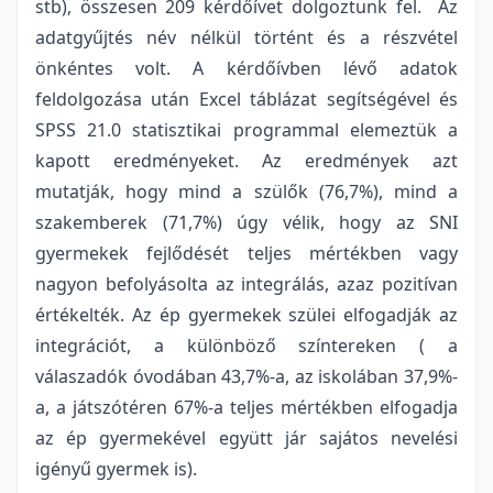
stb), összesen 209 kérdőívet dolgoztunk fel. Az
adatgyűjtés név nélkül történt és a részvétel
önkéntes volt. A kérdőívben lévő adatok
feldolgozása után Excel táblázat segítségével és
SPSS 21.0 statisztikai programmal elemeztük a
kapott eredményeket. Az eredmények azt
mutatják, hogy mind a szülők (76,7%), mind a
szakemberek (71,7%) úgy vélik, hogy az SNI
gyermekek fejlődését teljes mértékben vagy
nagyon befolyásolta az integrálás, azaz pozitívan
értékelték. Az ép gyermekek szülei elfogadják az
integrációt, a különböző színtereken ( a
válaszadók óvodában 43,7%-a, az iskolában 37,9%-
a, a játszótéren 67%-a teljes mértékben elfogadja
az ép gyermekével együtt jár sajátos nevelési
igényű gyermek is).