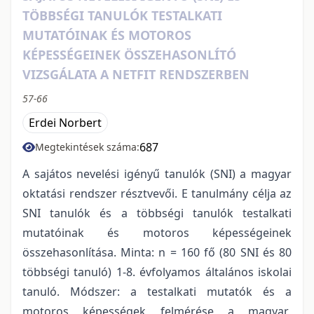
TÖBBSÉGI TANULÓK TESTALKATI
MUTATÓINAK ÉS MOTOROS
KÉPESSÉGEINEK ÖSSZEHASONLÍTÓ
VIZSGÁLATA A NETFIT RENDSZERBEN
57-66
Erdei Norbert
687
Megtekintések száma:
A sajátos nevelési igényű tanulók (SNI) a magyar
oktatási rendszer résztvevői. E tanulmány célja az
SNI tanulók és a többségi tanulók testalkati
mutatóinak és motoros képességeinek
összehasonlítása. Minta: n = 160 fő (80 SNI és 80
többségi tanuló) 1-8. évfolyamos általános iskolai
tanuló. Módszer: a testalkati mutatók és a
motoros képességek felmérése a magyar