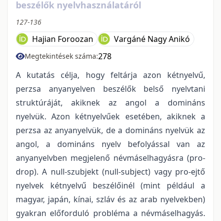
beszélők nyelvhasználatáról
127-136
Hajian Foroozan
Vargáné Nagy Anikó
278
Megtekintések száma:
A kutatás célja, hogy feltárja azon kétnyelvű,
perzsa anyanyelven beszélők belső nyelvtani
struktúráját, akiknek az angol a domináns
nyelvük. Azon kétnyelvűek esetében, akiknek a
perzsa az anyanyelvük, de a domináns nyelvük az
angol, a domináns nyelv befolyással van az
anyanyelvben megjelenő névmáselhagyásra (pro-
drop). A null-szubjekt (null-subject) vagy pro-ejtő
nyelvek kétnyelvű beszélőinél (mint például a
magyar, japán, kínai, szláv és az arab nyelvekben)
gyakran előforduló probléma a névmáselhagyás.