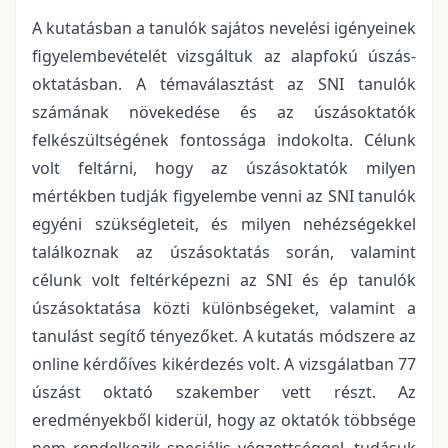
A kutatásban a tanulók sajátos nevelési igényeinek
figyelembevételét vizsgáltuk az alapfokú úszás-
oktatásban. A témaválasztást az SNI tanulók
számának növekedése és az úszásoktatók
felkészültségének fontossága indokolta. Célunk
volt feltárni, hogy az úszásoktatók milyen
mértékben tudják figyelembe venni az SNI tanulók
egyéni szükségleteit, és milyen nehézségekkel
találkoznak az úszásoktatás során, valamint
célunk volt feltérképezni az SNI és ép tanulók
úszásoktatása közti különbségeket, valamint a
tanulást segítő tényezőket. A kutatás módszere az
online kérdőíves kikérdezés volt. A vizsgálatban 77
úszást oktató szakember vett részt. Az
eredményekből kiderül, hogy az oktatók többsége
nem rendelkezik speciális végzettséggel, tudásuk