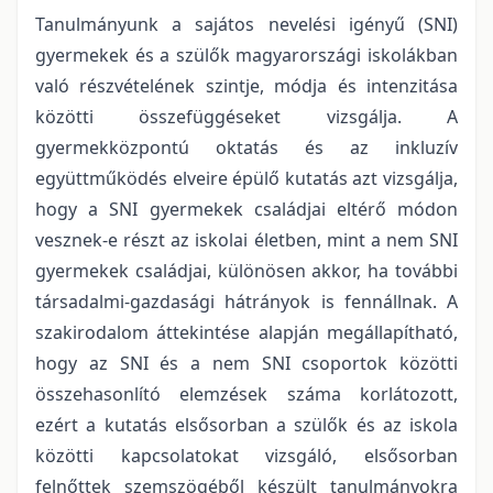
Tanulmányunk a sajátos nevelési igényű (SNI)
gyermekek és a szülők magyarországi iskolákban
való részvételének szintje, módja és intenzitása
közötti összefüggéseket vizsgálja. A
gyermekközpontú oktatás és az inkluzív
együttműködés elveire épülő kutatás azt vizsgálja,
hogy a SNI gyermekek családjai eltérő módon
vesznek-e részt az iskolai életben, mint a nem SNI
gyermekek családjai, különösen akkor, ha további
társadalmi-gazdasági hátrányok is fennállnak. A
szakirodalom áttekintése alapján megállapítható,
hogy az SNI és a nem SNI csoportok közötti
összehasonlító elemzések száma korlátozott,
ezért a kutatás elsősorban a szülők és az iskola
közötti kapcsolatokat vizsgáló, elsősorban
felnőttek szemszögéből készült tanulmányokra