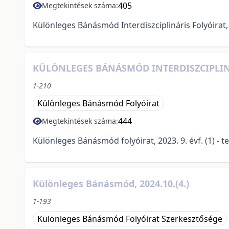
405
Megtekintések száma:
Különleges Bánásmód Interdiszciplináris Folyóirat, 2
KÜLÖNLEGES BÁNÁSMÓD INTERDISZCIPLINÁRI
1-210
Különleges Bánásmód Folyóirat
444
Megtekintések száma:
Különleges Bánásmód folyóirat, 2023. 9. évf. (1) - t
Különleges Bánásmód, 2024.10.(4.)
1-193
Különleges Bánásmód Folyóirat Szerkesztősége