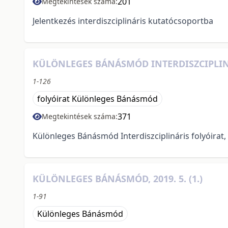
201
Megtekintések száma:
Jelentkezés interdiszciplináris kutatócsoportba
KÜLÖNLEGES BÁNÁSMÓD INTERDISZCIPLINÁRI
1-126
folyóirat Különleges Bánásmód
371
Megtekintések száma:
Különleges Bánásmód Interdiszciplináris folyóirat, 20
KÜLÖNLEGES BÁNÁSMÓD, 2019. 5. (1.)
1-91
Különleges Bánásmód