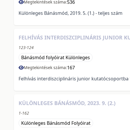
536
Megtekintések száma:
Különleges Bánásmód, 2019. 5. (1.) - teljes szám
FELHÍVÁS INTERDISZCIPLINÁRIS JUNIOR
123-124
Bánásmód folyóirat Különleges
167
Megtekintések száma:
Felhívás interdiszciplináris junior kutatócsoportb
KÜLÖNLEGES BÁNÁSMÓD, 2023. 9. (2.)
1-162
Különleges Bánásmód Folyóirat