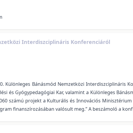
m
tközi Interdiszciplináris Konferenciáról
10. Különleges Bánásmód Nemzetközi Interdiszciplináris K
ési és Gyógypedagógiai Kar, valamint a Különleges Bánás
 számú projekt a Kulturális és Innovációs Minisztérium N
ogram finanszírozásában valósult meg.”
A beszámoló a konfe