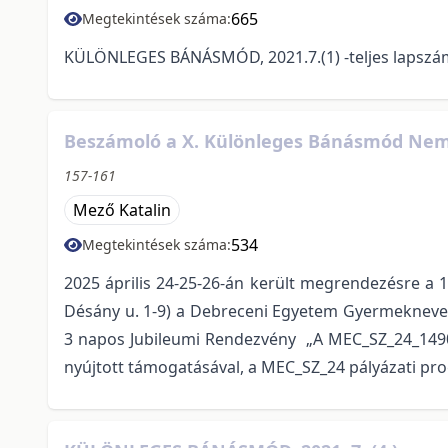
665
Megtekintések száma:
KÜLÖNLEGES BÁNÁSMÓD, 2021.7.(1) -teljes lapszá
Beszámoló a X. Különleges Bánásmód Nemze
157-161
Mező Katalin
534
Megtekintések száma:
2025 április 24-25-26-án került megrendezésre a 
Désány u. 1-9) a Debreceni Egyetem Gyermeknevel
3 napos Jubileumi Rendezvény „A MEC_SZ_24_149060
nyújtott támogatásával, a MEC_SZ_24 pályázati pr