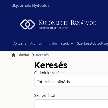
dEjournals Nyitóoldal
Aktuális
Archívum
Információk
Szerkesztőbizottsá
Főoldal
Keresés
Keresés
Cikkek keresése
Szerző által