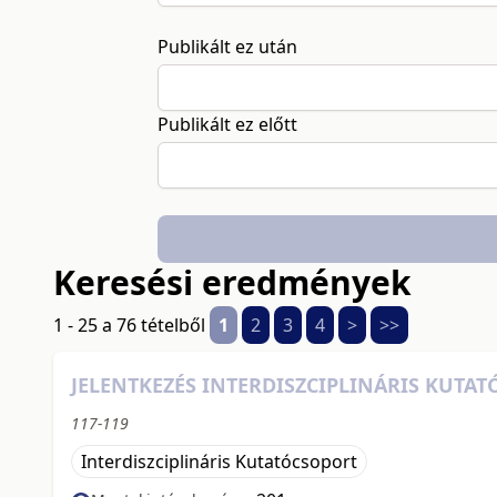
Publikált ez után
Publikált ez előtt
Keresési eredmények
1 - 25 a 76 tételből
1
2
3
4
>
>>
JELENTKEZÉS INTERDISZCIPLINÁRIS KUTA
117-119
Interdiszciplináris Kutatócsoport