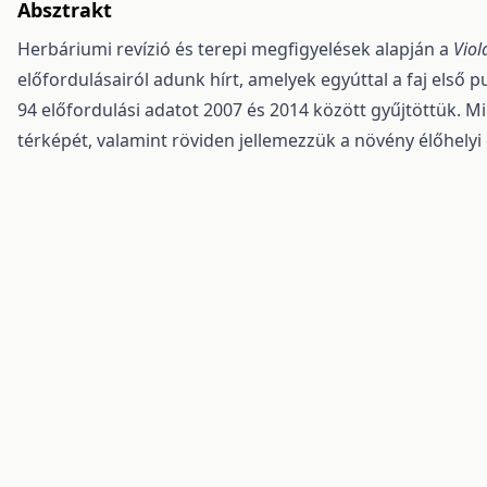
Absztrakt
Herbáriumi revízió és terepi megfigyelések alapján a
Viol
előfordulásairól adunk hírt, amelyek egyúttal a faj első p
94 előfordulási adatot 2007 és 2014 között gyűjtöttük. Min
térképét, valamint röviden jellemezzük a növény élőhelyi 