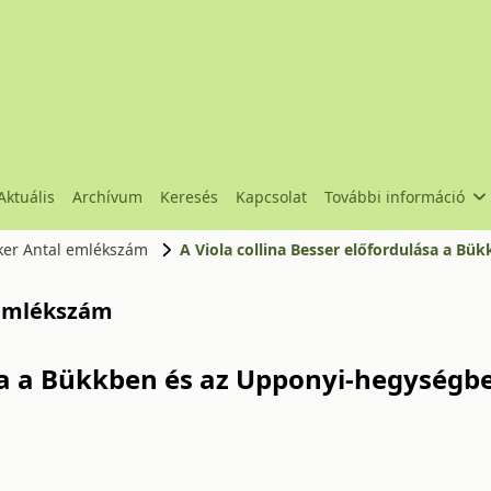
Aktuális
Archívum
Keresés
Kapcsolat
További információ
cker Antal emlékszám
A Viola collina Besser előfordulása a B
l emlékszám
ása a Bükkben és az Upponyi-hegységb