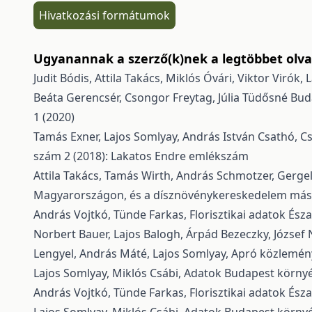
Hivatkozási formátumok
Ugyanannak a szerző(k)nek a legtöbbet olvas
Judit Bódis, Attila Takács, Miklós Óvári, Viktor Virók,
Beáta Gerencsér, Csongor Freytag, Júlia Tüdősné Budai
1 (2020)
Tamás Exner, Lajos Somlyay, András István Csathó, Cs
szám 2 (2018): Lakatos Endre emlékszám
Attila Takács, Tamás Wirth, András Schmotzer, Gergel
Magyarországon, és a dísznövénykereskedelem más
András Vojtkó, Tünde Farkas,
Florisztikai adatok És
Norbert Bauer, Lajos Balogh, Árpád Bezeczky, József N
Lengyel, András Máté, Lajos Somlyay,
Apró közlemé
Lajos Somlyay, Miklós Csábi,
Adatok Budapest környé
András Vojtkó, Tünde Farkas,
Florisztikai adatok És