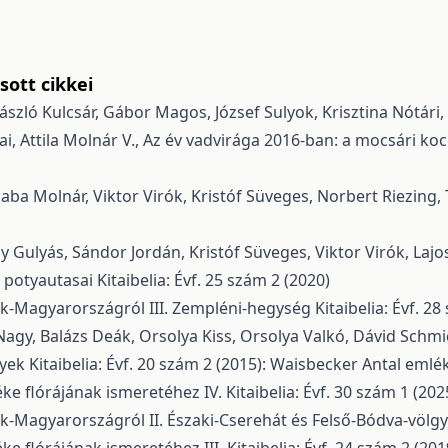
ott cikkei
 László Kulcsár, Gábor Magos, József Sulyok, Krisztina Nótári, 
, Attila Molnár V.,
Az év vadvirága 2016-ban: a mocsári kocká
aba Molnár, Viktor Virók, Kristóf Süveges, Norbert Riezing
y Gulyás, Sándor Jordán, Kristóf Süveges, Viktor Virók, Laj
 potyautasai
Kitaibelia: Évf. 25 szám 2 (2020)
zak-Magyarországról III. Zempléni-hegység
Kitaibelia: Évf. 2
agy, Balázs Deák, Orsolya Kiss, Orsolya Valkó, Dávid Schmidt
nyek
Kitaibelia: Évf. 20 szám 2 (2015): Waisbecker Antal eml
ke flórájának ismeretéhez IV.
Kitaibelia: Évf. 30 szám 1 (202
zak-Magyarországról II. Északi-Cserehát és Felső-Bódva-völg