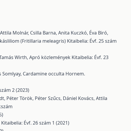
Attila Molnár, Csilla Barna, Anita Kuczkó, Éva Biró,
sliliom (Fritillaria meleagris)
Kitaibelia: Évf. 25 szám
, Tamás Wirth,
Apró közlemények
Kitaibelia: Évf. 23
os Somlyay,
Cardamine occulta Hornem.
8 szám 2 (2023)
, Péter Török, Péter Szűcs, Dániel Kovács, Attila
ékszám
5)
y
Kitaibelia: Évf. 26 szám 1 (2021)