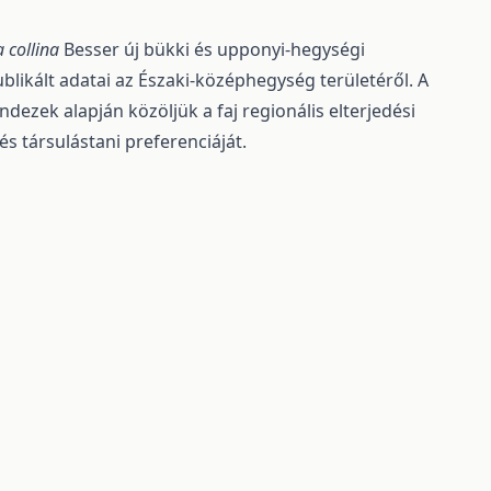
a collina
Besser új bükki és upponyi-hegységi
ublikált adatai az Északi-középhegység területéről. A
dezek alapján közöljük a faj regionális elterjedési
és társulástani preferenciáját.