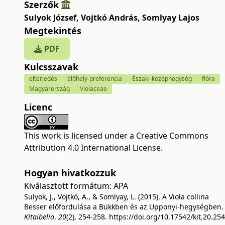
Szerzők
Sulyok József
,
Vojtkó András
,
Somlyay Lajos
Megtekintés
PDF
Kulcsszavak
elterjedés
élőhely-preferencia
Északi-középhegység
flóra
Magyarország
Violaceae
Licenc
This work is licensed under a
Creative Commons
Attribution 4.0 International License
.
Hogyan hivatkozzuk
Kiválasztott formátum:
APA
Sulyok, J., Vojtkó, A., & Somlyay, L. (2015). A Viola collina
Besser előfordulása a Bükkben és az Upponyi-hegységben.
Kitaibelia
,
20
(2), 254-258.
https://doi.org/10.17542/kit.20.254