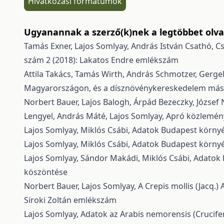
Hivatkozási formátumok
Ugyanannak a szerző(k)nek a legtöbbet olvas
Tamás Exner, Lajos Somlyay, András István Csathó, Cs
szám 2 (2018): Lakatos Endre emlékszám
Attila Takács, Tamás Wirth, András Schmotzer, Gergel
Magyarországon, és a dísznövénykereskedelem más
Norbert Bauer, Lajos Balogh, Árpád Bezeczky, József N
Lengyel, András Máté, Lajos Somlyay,
Apró közlemé
Lajos Somlyay, Miklós Csábi,
Adatok Budapest környé
Lajos Somlyay, Miklós Csábi,
Adatok Budapest környék
Lajos Somlyay, Sándor Makádi, Miklós Csábi,
Adatok 
köszöntése
Norbert Bauer, Lajos Somlyay,
A Crepis mollis (Jacq.
Siroki Zoltán emlékszám
Lajos Somlyay,
Adatok az Arabis nemorensis (Crucife