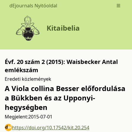
dEjournals Nyitóoldal
Open m
Kitaibelia
Évf. 20 szám 2 (2015): Waisbecker Antal
emlékszám
Eredeti közlemények
A Viola collina Besser előfordulása
a Bükkben és az Upponyi-
hegységben
Megjelent:
2015-07-01
https://doi.org/10.17542/kit.20.254