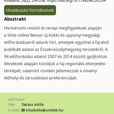
Kitaibelia
,
20
(2), 254-258.
https://doi.org/10.17542/kit.20.254
Hivatkozási formátumok
Absztrakt
Herbáriumi revízió és terepi megfigyelések alapján
a
Viola collina
Besser új bükki és upponyi-hegységi
előfordulásairól adunk hírt, amelyek egyúttal a faj első
publikált adatai az Északi-középhegység területéről. A
94 előfordulási adatot 2007 és 2014 között gyűjtöttük.
Mindezek alapján közöljük a faj regionális elterjedési
térképét, valamint röviden jellemezzük a növény
élőhelyi és társulástani preferenciáját.
KAPCSOLAT
Név
Takács Attila
E-mail:
kitaibelia@unideb.hu