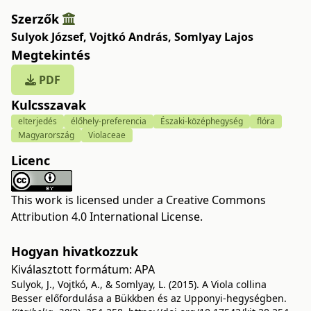
Szerzők
Sulyok József
,
Vojtkó András
,
Somlyay Lajos
Megtekintés
PDF
Kulcsszavak
elterjedés
élőhely-preferencia
Északi-középhegység
flóra
Magyarország
Violaceae
Licenc
This work is licensed under a
Creative Commons
Attribution 4.0 International License
.
Hogyan hivatkozzuk
Kiválasztott formátum:
APA
Sulyok, J., Vojtkó, A., & Somlyay, L. (2015). A Viola collina
Besser előfordulása a Bükkben és az Upponyi-hegységben.