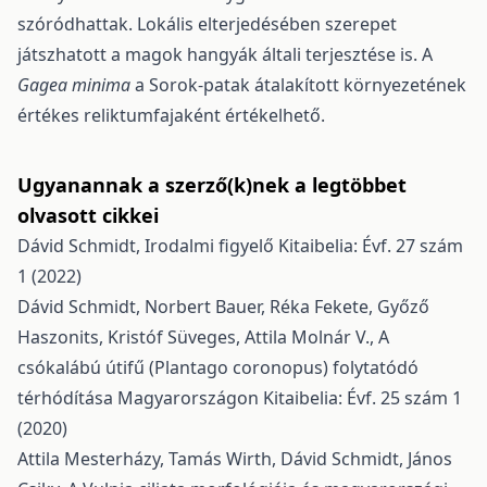
szóródhattak. Lokális elterjedésében szerepet
játszhatott a magok hangyák általi terjesztése is. A
Gagea minima
a So­rok-patak átalakított környezetének
értékes reliktumfajaként értékelhető.
Ugyanannak a szerző(k)nek a legtöbbet
olvasott cikkei
Dávid Schmidt,
Irodalmi figyelő
Kitaibelia: Évf. 27 szám
1 (2022)
Dávid Schmidt, Norbert Bauer, Réka Fekete, Győző
Haszonits, Kristóf Süveges, Attila Molnár V.,
A
csókalábú útifű (Plantago coronopus) folytatódó
térhódítása Magyarországon
Kitaibelia: Évf. 25 szám 1
(2020)
Attila Mesterházy, Tamás Wirth, Dávid Schmidt, János