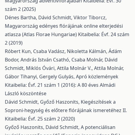
Magyarország adventívflórájában
Kitaibelia: Évf. 30
szám 2 (2025)
Dénes Bartha, Dávid Schmidt, Viktor Tiborcz,
Magyarország edényes flórájának online elterjedési
atlasza (Atlas Florae Hungariae)
Kitaibelia: Évf. 24 szám
2 (2019)
Róbert Kun, Csaba Vadász, Nikoletta Kálmán, Ádám
Bodor, András István Csathó, Csaba Molnár, Dávid
Schmidt, Miklós Óvári, Attila Molnár V., Attila Molnár,
Gábor Tihanyi, Gergely Gulyás,
Apró közlemények
Kitaibelia: Évf. 21 szám 1 (2016): A 80 éves Almádi
László köszöntése
Dávid Schmidt, Győző Haszonits,
Kiegészítések a
Soproni-hegység és előtere flórájának ismeretéhez II.
Kitaibelia: Évf. 25 szám 2 (2020)
Győző Haszonits, Dávid Schmidt,
A potenciálisan