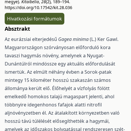
megye).
Kitaibelia
,
28
(2), 189–194.
https://doi.org/10.17542/kit.28.036
Hivatkozási formátumok
Absztrakt
Az eurázsiai elterjedésű
Gagea minima
(L.) Ker Gawl.
Magyarországon szórványosan előforduló kora
tavaszi hagymás növény, amelynek a Nyugat-
Dunántúlról mindössze egy aktuális elő­for­dulását
ismertük. Az elmúlt néhány évben a Sorok-patak
mintegy 15 kilométer hosszú szakaszán számos
állománya került elő. Élőhelyét a vízfolyás fölött
emelkedő homokos talajú magaspart jelenti, ahol
több­nyire idegenhonos fafajok alatti nitrofil
aljnövényzetben él. Az átalakított környezetben való
hosszú távú túlélését elősegíthették a hagymái,
amelyek az időszakos bolygatással rendszeresen szét­