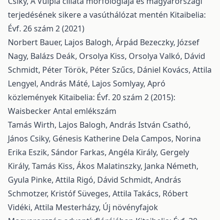
Csiky,
A Vulpia ciliata morfológiája és magyarországi
terjedésének sikere a vasúthálózat mentén
Kitaibelia:
Évf. 26 szám 2 (2021)
Norbert Bauer, Lajos Balogh, Árpád Bezeczky, József
Nagy, Balázs Deák, Orsolya Kiss, Orsolya Valkó, Dávid
Schmidt, Péter Török, Péter Szűcs, Dániel Kovács, Attila
Lengyel, András Máté, Lajos Somlyay,
Apró
közlemények
Kitaibelia: Évf. 20 szám 2 (2015):
Waisbecker Antal emlékszám
Tamás Wirth, Lajos Balogh, András István Csathó,
János Csiky, Génesis Katherine Dela Campos, Norina
Erika Eszik, Sándor Farkas, Angéla Király, Gergely
Király, Tamás Kiss, Ákos Malatinszky, Janka Németh,
Gyula Pinke, Attila Rigó, Dávid Schmidt, András
Schmotzer, Kristóf Süveges, Attila Takács, Róbert
Vidéki, Attila Mesterházy,
Új növényfajok