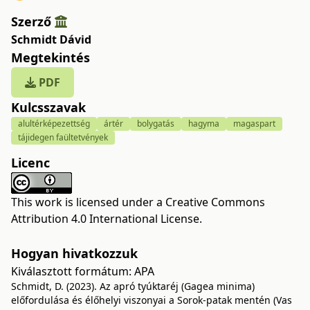
Szerző
Schmidt Dávid
Megtekintés
PDF
Kulcsszavak
alultérképezettség
ártér
bolygatás
hagyma
magaspart
tájidegen faültetvények
Licenc
This work is licensed under a
Creative Commons
Attribution 4.0 International License
.
Hogyan hivatkozzuk
Kiválasztott formátum:
APA
Schmidt, D. (2023). Az apró tyúktaréj (Gagea minima)
előfordulása és élőhelyi viszonyai a Sorok-patak mentén (Vas