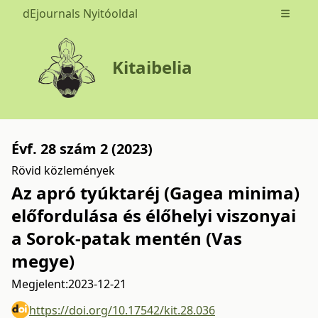
dEjournals Nyitóoldal
Open m
Kitaibelia
Évf. 28 szám 2 (2023)
Rövid közlemények
Az apró tyúktaréj (Gagea minima)
előfordulása és élőhelyi viszonyai
a Sorok-patak mentén (Vas
megye)
Megjelent:
2023-12-21
https://doi.org/10.17542/kit.28.036