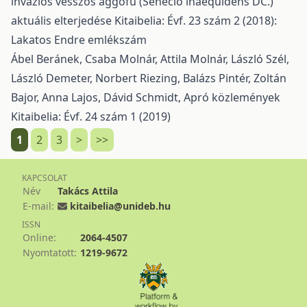
inváziós vesszős aggófű (Senecio inaequidens DC.)
aktuális elterjedése
Kitaibelia: Évf. 23 szám 2 (2018):
Lakatos Endre emlékszám
Ábel Beránek, Csaba Molnár, Attila Molnár, László Szél,
László Demeter, Norbert Riezing, Balázs Pintér, Zoltán
Bajor, Anna Lajos, Dávid Schmidt,
Apró közlemények
Kitaibelia: Évf. 24 szám 1 (2019)
1
2
3
>
>>
KAPCSOLAT
Név
Takács Attila
E-mail:
kitaibelia@unideb.hu
ISSN
Online:
2064-4507
Nyomtatott:
1219-9672