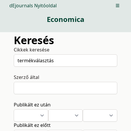
dEjournals Nyitóoldal
Open m
Economica
Keresés
Cikkek keresése
Szerző által
Publikált ez után
Publikált ez előtt