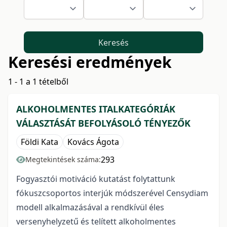
Keresés
Keresési eredmények
1 - 1 a 1 tételből
ALKOHOLMENTES ITALKATEGÓRIÁK
VÁLASZTÁSÁT BEFOLYÁSOLÓ TÉNYEZŐK
Földi Kata
Kovács Ágota
293
Megtekintések száma:
Fogyasztói motiváció kutatást folytattunk
fókuszcsoportos interjúk módszerével Censydiam
modell alkalmazásával a rendkívül éles
versenyhelyzetű és telített alkoholmentes