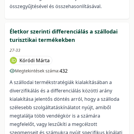
összegyűjtésével és összehasonlításával.
Életkor szerinti differenciálás a szállodai
turisztikai termékekben
27-33
Kóródi Márta
432
Megtekintések száma:
A szállodai termékstratégiák kialakításában a
diverzifikálás és a differenciálás közötti arány
kialakítása jelentős döntés arról, hogy a szálloda
szélesebb szolgáltatáskínálatot nyújt, amiből
megtalálja több vendégkör is a számára
megfelelőt, vagy leszűkíti a megcélzott
szegmenseit és számukra nyújt specifikus kínálati