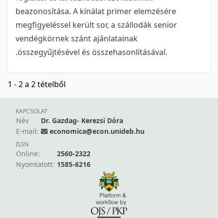
beazonosítása. A kínálat primer elemzésére
megfigyeléssel került sor, a szállodák senior
vendégkörnek szánt ajánlatainak
.összegyűjtésével és összehasonlításával.
1 - 2 a 2 tételből
KAPCSOLAT
Név
Dr. Gazdag- Kerezsi Dóra
E-mail:
economica@econ.unideb.hu
ISSN
Online:
2560-2322
Nyomtatott:
1585-6216