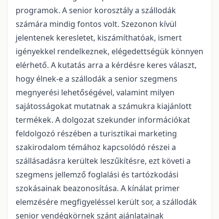
programok. A senior korosztály a szállodák
számára mindig fontos volt. Szezonon kívül
jelentenek keresletet, kiszámíthatóak, ismert
igényekkel rendelkeznek, elégedettségük könnyen
elérhető. A kutatás arra a kérdésre keres választ,
hogy élnek-e a szállodák a senior szegmens
megnyerési lehetőségével, valamint milyen
sajátosságokat mutatnak a számukra kiajánlott
termékek. A dolgozat szekunder információkat
feldolgozó részében a turisztikai marketing
szakirodalom témához kapcsolódó részei a
szállásadásra kerültek leszűkítésre, ezt követi a
szegmens jellemző foglalási és tartózkodási
szokásainak beazonosítása. A kínálat primer
elemzésére megfigyeléssel került sor, a szállodák
senior vendégkörnek szánt ajánlatainak