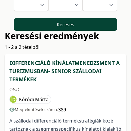
Keresés
Keresési eredmények
1 - 2 a 2 tételből
DIFFERENCIÁLÓ KÍNÁLATMENEDZSMENT A
TURIZMUSBAN- SENIOR SZÁLLODAI
TERMÉKEK
44-51
Kóródi Márta
389
Megtekintések száma:
A szállodai differenciáló termékstratégiák közé
tartoznak a szegmensspecifikus kínálatot kialakító