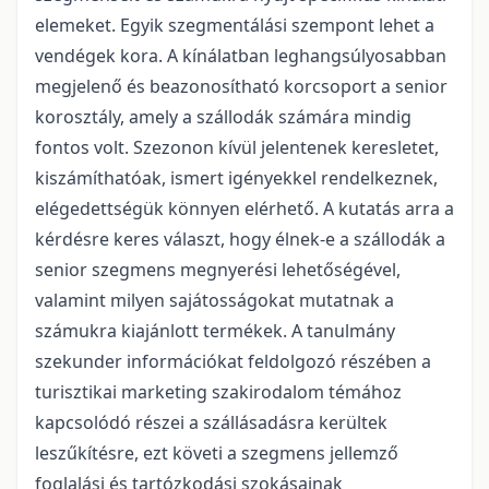
elemeket. Egyik szegmentálási szempont lehet a
vendégek kora. A kínálatban leghangsúlyosabban
megjelenő és beazonosítható korcsoport a senior
korosztály, amely a szállodák számára mindig
fontos volt. Szezonon kívül jelentenek keresletet,
kiszámíthatóak, ismert igényekkel rendelkeznek,
elégedettségük könnyen elérhető. A kutatás arra a
kérdésre keres választ, hogy élnek-e a szállodák a
senior szegmens megnyerési lehetőségével,
valamint milyen sajátosságokat mutatnak a
számukra kiajánlott termékek. A tanulmány
szekunder információkat feldolgozó részében a
turisztikai marketing szakirodalom témához
kapcsolódó részei a szállásadásra kerültek
leszűkítésre, ezt követi a szegmens jellemző
foglalási és tartózkodási szokásainak