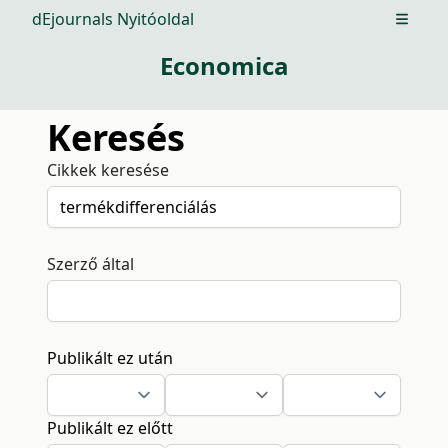
dEjournals Nyitóoldal
Open m
Economica
Keresés
Cikkek keresése
Szerző által
Publikált ez után
Publikált ez előtt