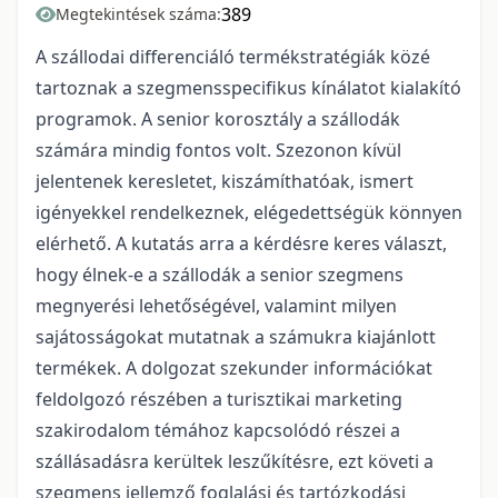
389
Megtekintések száma:
A szállodai differenciáló termékstratégiák közé
tartoznak a szegmensspecifikus kínálatot kialakító
programok. A senior korosztály a szállodák
számára mindig fontos volt. Szezonon kívül
jelentenek keresletet, kiszámíthatóak, ismert
igényekkel rendelkeznek, elégedettségük könnyen
elérhető. A kutatás arra a kérdésre keres választ,
hogy élnek-e a szállodák a senior szegmens
megnyerési lehetőségével, valamint milyen
sajátosságokat mutatnak a számukra kiajánlott
termékek. A dolgozat szekunder információkat
feldolgozó részében a turisztikai marketing
szakirodalom témához kapcsolódó részei a
szállásadásra kerültek leszűkítésre, ezt követi a
szegmens jellemző foglalási és tartózkodási