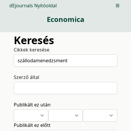
dEjournals Nyitóoldal
Open m
Economica
Keresés
Cikkek keresése
Szerző által
Publikált ez után
Publikált ez előtt