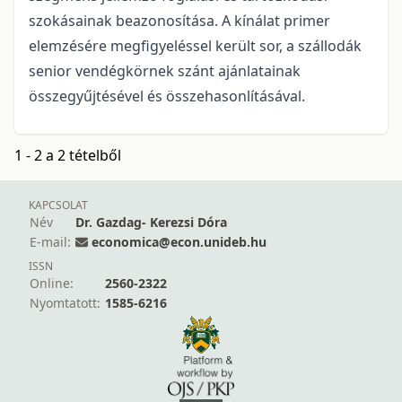
szokásainak beazonosítása. A kínálat primer
elemzésére megfigyeléssel került sor, a szállodák
senior vendégkörnek szánt ajánlatainak
összegyűjtésével és összehasonlításával.
1 - 2 a 2 tételből
KAPCSOLAT
Név
Dr. Gazdag- Kerezsi Dóra
E-mail:
economica@econ.unideb.hu
ISSN
Online:
2560-2322
Nyomtatott:
1585-6216