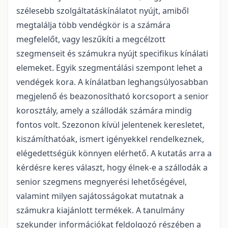
szélesebb szolgáltatáskínálatot nyújt, amiből
megtalálja több vendégkör is a számára
megfelelőt, vagy leszűkíti a megcélzott
szegmenseit és számukra nyújt specifikus kínálati
elemeket. Egyik szegmentálási szempont lehet a
vendégek kora. A kínálatban leghangsúlyosabban
megjelenő és beazonosítható korcsoport a senior
korosztály, amely a szállodák számára mindig
fontos volt. Szezonon kívül jelentenek keresletet,
kiszámíthatóak, ismert igényekkel rendelkeznek,
elégedettségük könnyen elérhető. A kutatás arra a
kérdésre keres választ, hogy élnek-e a szállodák a
senior szegmens megnyerési lehetőségével,
valamint milyen sajátosságokat mutatnak a
számukra kiajánlott termékek. A tanulmány
szekunder információkat feldolgozó részében a