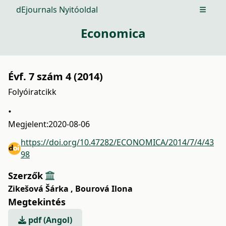
dEjournals Nyitóoldal
Open m
Economica
Évf. 7 szám 4 (2014)
Folyóiratcikk
.
Megjelent:
2020-08-06
https://doi.org/10.47282/ECONOMICA/2014/7/4/43
98
Szerzők
Zikešová Šárka
,
Bourová Ilona
Megtekintés
pdf (Angol)