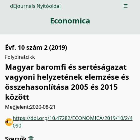
dEjournals Nyitóoldal
Open m
Economica
Évf. 10 szám 2 (2019)
Folyóiratcikk
Magyar baromfi és sertéságazat
vagyoni helyzetének elemzése és
összehasonlítása 2005 és 2015
között
Megjelent:
2020-08-21
https://doi.org/10.47282/ECONOMICA/2019/10/2/4
090
Szerzők