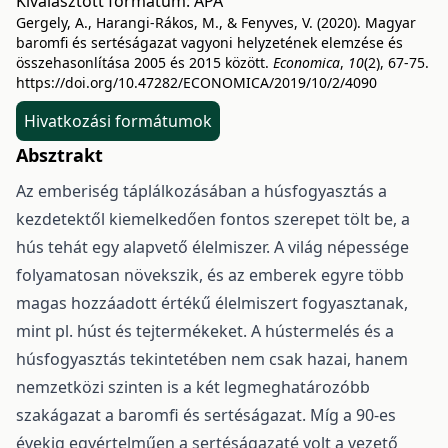
Kiválasztott formátum:
APA
Gergely, A., Harangi-Rákos, M., & Fenyves, V. (2020). Magyar
baromfi és sertéságazat vagyoni helyzetének elemzése és
összehasonlítása 2005 és 2015 között.
Economica
,
10
(2), 67-75.
https://doi.org/10.47282/ECONOMICA/2019/10/2/4090
Hivatkozási formátumok
Absztrakt
Az emberiség táplálkozásában a húsfogyasztás a
kezdetektől kiemelkedően fontos szerepet tölt be, a
hús tehát egy alapvető élelmiszer. A világ népessége
folyamatosan növekszik, és az emberek egyre több
magas hozzáadott értékű élelmiszert fogyasztanak,
mint pl. húst és tejtermékeket. A hústermelés és a
húsfogyasztás tekintetében nem csak hazai, hanem
nemzetközi szinten is a két legmeghatározóbb
szakágazat a baromfi és sertéságazat. Míg a 90-es
évekig egyértelműen a sertéságazaté volt a vezető