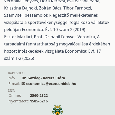
Veronika Fenyves, Dóra Kerezsi, Éva Bácsné Bába,
Krisztina Dajnoki, Zoltán Bács, Tibor Tarnóczi,
Számviteli beszámolók kiegészítő mellékleteinek
vizsgálata a sporttevékenységgel foglalkozó vállalatok
példáján
Economica: Évf. 10 szám 2 (2019)
Eszter Maklári, Prof. Dr. habil Fenyves Veronika,
A
társadalmi fenntarthatóság megvalósulása érdekében
hozott intézkedések vizsgálata
Economica: Évf. 17
szám 1-2 (2026)
KAPCSOLAT
Név
Dr. Gazdag- Kerezsi Dóra
E-mail:
economica@econ.unideb.hu
ISSN
Online:
2560-2322
Nyomtatott:
1585-6216