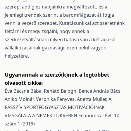
szerep, addig ez napjainkra megváltozott, és a
jelenlegi trendek szerint a baromfiágazat át fogja
venni a vezető szerepet. Kutatásunkkal azt szeretnénk
feltárni és megvizsgálni, hogy ennek a
szerkezetváltásnak milyen hatása van a két ágazat
vállalkozásainak gazdasági, ezen belül vagyoni
helyzetére.
Ugyanannak a szerző(k)nek a legtöbbet
olvasott cikkei
Éva Bácsné Bába, Renátó Balogh, Bence András Bács,
Anikó Molnár, Veronika Fenyves, Anetta Müller,
A
PASSZÍV SPORTFOGYASZTÁS MOTIVÁCIÓINAK
VIZSGÁLATA A NEMEK TÜKRÉBEN
Economica: Évf. 10
szám 1 (2019)