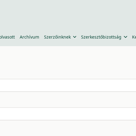
olvasott
Archívum
Szerzőinknek
Szerkesztőbizottság
K