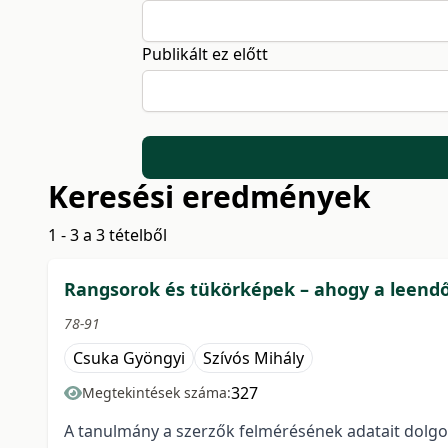
Publikált ez előtt
Keresési eredmények
1 - 3 a 3 tételből
Rangsorok és tükörképek – ahogy a leendő
78-91
Csuka Gyöngyi
Szívós Mihály
327
Megtekintések száma:
A tanulmány a szerzők felmérésének adatait dolgoz