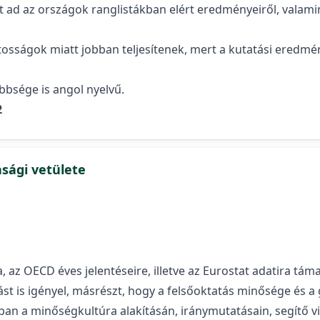
st ad az országok ranglistákban elért eredményeiről, vala
sságok miatt jobban teljesítenek, mert a kutatási eredmé
bbsége is angol nyelvű.
2
sági vetülete
, az OECD éves jelentéseire, illetve az Eurostat adatira tám
 is igényel, másrészt, hogy a felsőoktatás minősége és a g
an a minőségkultúra alakításán, iránymutatásain, segítő v