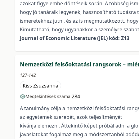
azokat figyelembe döntéseik során. A többség ism
hogy jó tanáraik legyenek, hasznosítható tudásra 
ismeretekhez jutni, és az is megmutatkozott, hogy 
Kimutatható, hogy ugyanakkor a személyre szabotta
Journal of Economic Literature (JEL) kód: Z13
Nemzetközi felsőoktatási rangsorok – miér
127-142
Kiss Zsuzsanna
284
Megtekintések száma:
A tanulmány célja a nemzetközi felsőoktatási rang
az egyetemek szerepét, azok teljesítményét
kívánja elemezni. Áttekintő képet próbál adni a gl
javaslatokat fogalmaz meg a módszertanból adód