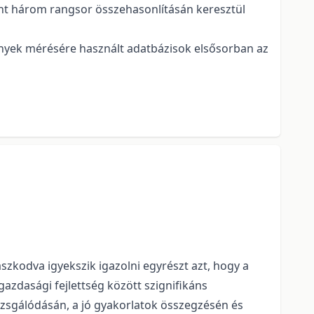
mint három rangsor összehasonlításán keresztül
nyek mérésére használt adatbázisok elsősorban az
aszkodva igyekszik igazolni egyrészt azt, hogy a
azdasági fejlettség között szignifikáns
izsgálódásán, a jó gyakorlatok összegzésén és