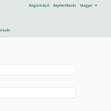
Regisztráció
Bejelentkezés
Magyar
eresés