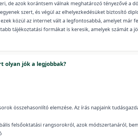
eri, de azok korántsem válnak meghatározó tényezővé a dö
tegyenek szert, és végül az elhelyezkedésüket biztosító di
ezek közül az internet vált a legfontosabbá, amelyet már f
bb tájékoztatási formákat is keresik, amelyek számát a jö
t olyan jók a legjobbak?
sorok összehasonlító elemzése. Az írás napjaink tudásgazda
obális felsőoktatási rangsorokról, azok módszertanáról, bem
ó