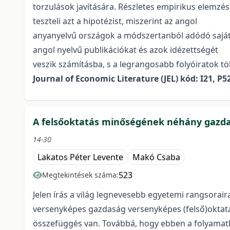
torzulások javítására. Részletes empirikus elemzé
teszteli azt a hipotézist, miszerint az angol
anyanyelvű országok a módszertanból adódó sajáto
angol nyelvű publikációkat és azok idézettségét
veszik számításba, s a legrangosabb folyóiratok tö
Journal of Economic Literature (JEL) kód: I21, P5
A felsőoktatás minőségének néhány gazda
14-30
Lakatos Péter Levente
Makó Csaba
523
Megtekintések száma:
Jelen írás a világ legnevesebb egyetemi rangsoraira
versenyképes gazdaság versenyképes (felső)oktatást
összefüggés van. Továbbá, hogy ebben a folyamatb