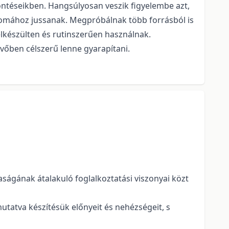
ntéseikben. Hangsúlyosan veszik figyelembe azt,
plomához jussanak. Megpróbálnak több forrásból is
elkészülten és rutinszerűen használnak.
vőben célszerű lenne gyarapítani.
ságának átalakuló foglalkoztatási viszonyai közt
utatva készítésük előnyeit és nehézségeit, s