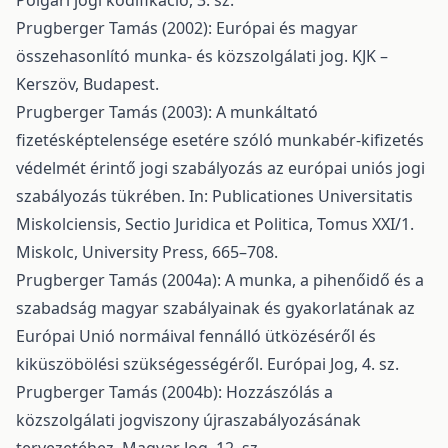
Polgári jogi kodifikáció, 3. sz.
Prugberger Tamás (2002): Európai és magyar
összehasonlító munka- és közszolgálati jog. KJK –
Kerszöv, Budapest.
Prugberger Tamás (2003): A munkáltató
fizetésképtelensége esetére szóló munkabér-kifizetés
védelmét érintő jogi szabályozás az európai uniós jogi
szabályozás tükrében. In: Publicationes Universitatis
Miskolciensis, Sectio Juridica et Politica, Tomus XXI/1.
Miskolc, University Press, 665–708.
Prugberger Tamás (2004a): A munka, a pihenőidő és a
szabadság magyar szabályainak és gyakorlatának az
Európai Unió normáival fennálló ütközéséről és
kiküszöbölési szükségességéről. Európai Jog, 4. sz.
Prugberger Tamás (2004b): Hozzászólás a
közszolgálati jogviszony újraszabályozásának