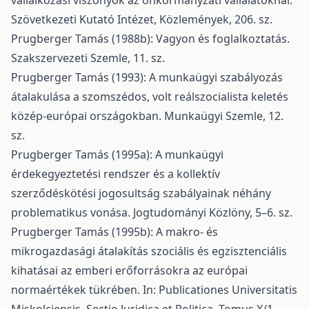
vállalkozási viszonyok az önkormányzati vállalatoknál.
Szövetkezeti Kutató Intézet, Közlemények, 206. sz.
Prugberger Tamás (1988b): Vagyon és foglalkoztatás.
Szakszervezeti Szemle, 11. sz.
Prugberger Tamás (1993): A munkaügyi szabályozás
átalakulása a szomszédos, volt reálszocialista keletés
közép-európai országokban. Munkaügyi Szemle, 12.
sz.
Prugberger Tamás (1995a): A munkaügyi
érdekegyeztetési rendszer és a kollektív
szerződéskötési jogosultság szabályainak néhány
problematikus vonása. Jogtudományi Közlöny, 5–6. sz.
Prugberger Tamás (1995b): A makro- és
mikrogazdasági átalakítás szociális és egzisztenciális
kihatásai az emberi erőforrásokra az európai
normaértékek tükrében. In: Publicationes Universitatis