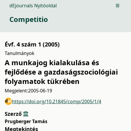
dEjournals Nyitóoldal
Open m
Competitio
Évf. 4 szám 1 (2005)
Tanulmányok
A munkajog kialakulása és
fejlődése a gazdaságszociológiai
folyamatok tükrében
Megjelent:
2005-06-19
https://doi.org/10.21845/comp/2005/1/4
Szerző
Prugberger Tamás
Megtekintés