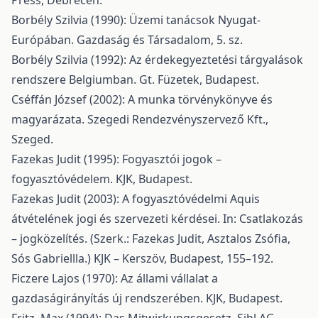
Press, Debrecen.
Borbély Szilvia (1990): Üzemi tanácsok Nyugat-
Európában. Gazdaság és Társadalom, 5. sz.
Borbély Szilvia (1992): Az érdekegyeztetési tárgyalások
rendszere Belgiumban. Gt. Füzetek, Budapest.
Cséffán József (2002): A munka törvénykönyve és
magyarázata. Szegedi Rendezvényszervező Kft.,
Szeged.
Fazekas Judit (1995): Fogyasztói jogok –
fogyasztóvédelem. KJK, Budapest.
Fazekas Judit (2003): A fogyasztóvédelmi Aquis
átvételének jogi és szervezeti kérdései. In: Csatlakozás
– jogközelítés. (Szerk.: Fazekas Judit, Asztalos Zsófia,
Sós Gabriellla.) KJK – Kerszöv, Budapest, 155–192.
Ficzere Lajos (1970): Az állami vállalat a
gazdaságirányítás új rendszerében. KJK, Budapest.