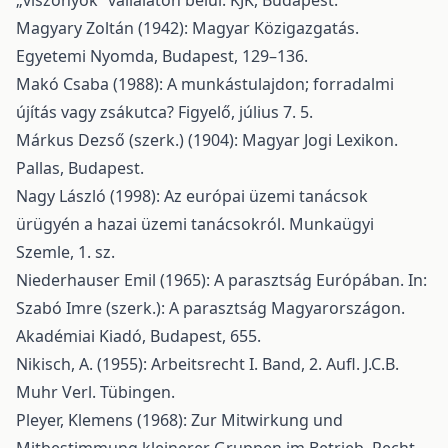
„viszonyok” vállalaton belül. KJK, Budapest.
Magyary Zoltán (1942): Magyar Közigazgatás.
Egyetemi Nyomda, Budapest, 129–136.
Makó Csaba (1988): A munkástulajdon; forradalmi
újítás vagy zsákutca? Figyelő, július 7. 5.
Márkus Dezső (szerk.) (1904): Magyar Jogi Lexikon.
Pallas, Budapest.
Nagy László (1998): Az európai üzemi tanácsok
ürügyén a hazai üzemi tanácsokról. Munkaügyi
Szemle, 1. sz.
Niederhauser Emil (1965): A parasztság Európában. In:
Szabó Imre (szerk.): A parasztság Magyarországon.
Akadémiai Kiadó, Budapest, 655.
Nikisch, A. (1955): Arbeitsrecht I. Band, 2. Aufl. J.C.B.
Muhr Verl. Tübingen.
Pleyer, Klemens (1968): Zur Mitwirkung und