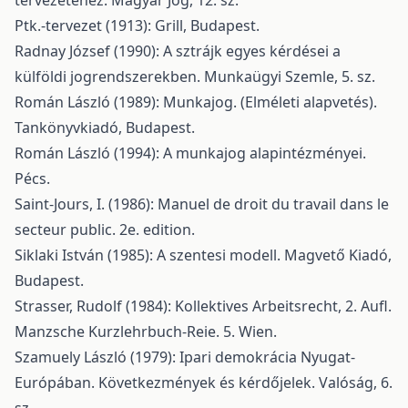
tervezetéhez. Magyar Jog, 12. sz.
Ptk.-tervezet (1913): Grill, Budapest.
Radnay József (1990): A sztrájk egyes kérdései a
külföldi jogrendszerekben. Munkaügyi Szemle, 5. sz.
Román László (1989): Munkajog. (Elméleti alapvetés).
Tankönyvkiadó, Budapest.
Román László (1994): A munkajog alapintézményei.
Pécs.
Saint-Jours, I. (1986): Manuel de droit du travail dans le
secteur public. 2e. edition.
Siklaki István (1985): A szentesi modell. Magvető Kiadó,
Budapest.
Strasser, Rudolf (1984): Kollektives Arbeitsrecht, 2. Aufl.
Manzsche Kurzlehrbuch-Reie. 5. Wien.
Szamuely László (1979): Ipari demokrácia Nyugat-
Európában. Következmények és kérdőjelek. Valóság, 6.