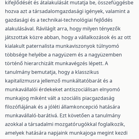
kifejlődését és átalakulását mutatja be, összefüggésbe
hozva azt a társadalomgazdasági igények, valamint a
gazdasági és a technikai-technológiai fejlődés
alakulásával. Rávilágít arra, hogy milyen tényezők
játszottak közre abban, hogy a vállalkozások és az ott
kialakult paternalista munkaviszonyok túlnyomó
többsége helyébe a nagyüzem és a nagyüzemben
történő hierarchizált munkavégzés lépett. A
tanulmány bemutatja, hogy a klasszikus
kapitalizmusra jellemző munkáltatóbarát és a
munkavállalói érdekeket antiszociálisan elnyomó
munkajog miként vált a szociális piacgazdaság
filozófiájának és a jóléti államkoncepció hatására
munkavállaló-barátivá. Ezt követően a tanulmány
azokkal a társadalmi mozgatórugókkal foglalkozik,
amelyek hatására napjaink munkajoga megint kezdi