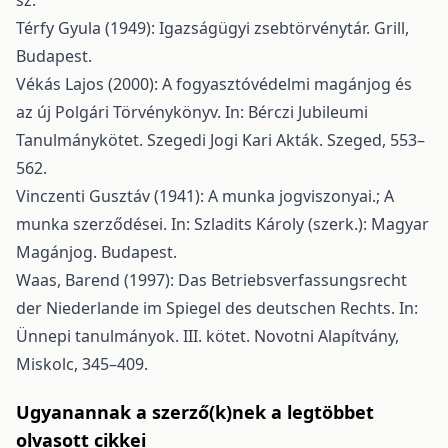
sz.
Térfy Gyula (1949): Igazságügyi zsebtörvénytár. Grill,
Budapest.
Vékás Lajos (2000): A fogyasztóvédelmi magánjog és
az új Polgári Törvénykönyv. In: Bérczi Jubileumi
Tanulmánykötet. Szegedi Jogi Kari Akták. Szeged, 553–
562.
Vinczenti Gusztáv (1941): A munka jogviszonyai.; A
munka szerződései. In: Szladits Károly (szerk.): Magyar
Magánjog. Budapest.
Waas, Barend (1997): Das Betriebsverfassungsrecht
der Niederlande im Spiegel des deutschen Rechts. In:
Ünnepi tanulmányok. III. kötet. Novotni Alapítvány,
Miskolc, 345–409.
Ugyanannak a szerző(k)nek a legtöbbet
olvasott cikkei