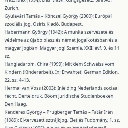
Fritz, Max (1994): Das Mitwirkungsgesetz. Sihl AG,
Zürich.
Gyulavári Tamás – Könczei György (2000): Európai
szociális jog. Osiris Kiadó, Budapest.
Habermann György (1942): A munka szervezete és
védelme az újabb olasz és német jogalkotásban és a
magyar jogban. Magyar Jogi Szemle, XXII. évf. 9. és 11.
sz.
Hangladarom, Chira (1999): Mit dem Schweiss vom
Kindern (Kinderarbeit). In: Erwahtet! German Edition,
22. sz. 4–13.
Herma, van Voss (2003): Inleiding Nederlands sociaal
recht. Derte druk. Boom Juridische Studienboeken,
Den Haag.
Kenderes György – Prugberger Tamás – Tatár Irén
(1989): El-tervezett sztrájkjog. Élet és Tudomány, 1. sz.