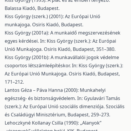
Kiss György (1995): A piac és az emberi tényező.
Balassa Kiadó, Budapest.
Kiss György (szerk.) (2001): Az Európai Unió
munkajoga. Osiris Kiadó, Budapest.
Kiss György (2001a): A munkaidő megszervezésének
egyes kérdései. In: Kiss György (szerk.): Az Európai
Unió Munkajoga. Osiris Kiadó, Budapest, 351–380.
Kiss György (2001b): A munkavállalói jogok védelme
csoportos létszámleépítéskor. In: Kiss György (szerk.):
Az Európai Unió Munkajoga. Osiris Kiadó, Budapest,
171–212.
Lantos Géza – Páva Hanna (2000): Munkahelyi
egészség- és biztonságvédelem. In: Gyulavári Tamás
(szerk.): Az Európai Unió szociális dimenziója. Szociális
és Családügyi Minisztérium, Budapest, 259–273.
Lehoczkyné Kollanay Csilla (1990): „Alanyok”