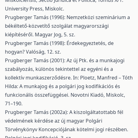
Miskolciensis, Sectio Juridica et Politica, Tomus X/1.
University Press, Miskolc.
Prugberger Tamás (1996): Nemzetközi szeminárium a
békéltető-közvetítő szolgálat magyarországi
kiépítéséről. Magyar Jog, 5. sz.
Prugberger Tamás (1998): Érdekegyeztetés, de
hogyan? Valóság, 12. sz.
Prugberger Tamás (2001): Az új Ptk. és a munkajogi
szabályozás, különös tekintettel az egyéni és a
kollektív munkaszerződésre. In: Ploetz, Manfred – Tóth
Hilda: A munkajog és a polgári jog kodifikációs és
funkcionális összefüggései. Novotni Kiadó, Miskolc,
71–190.
Prugberger Tamás (2002a): A kiszolgáltatottabb fél
védelmének kérdése az új magyar Polgári
Törvénykönyv Koncepciójának kötelmi jogi részében.