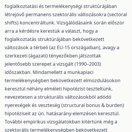
foglalkoztatási és termelékenységi struktúrájában
létrejövő permanens szektorális változásokra (sectoral
shifts) koncentráltunk. Vizsgálódásaink során először
arra a kérdésre kerestük a választ, hogy a
foglalkoztatás struktúrájában bekövetkezett
változások a térbeli (az EU-15 országaiban), avagy a
szerkezeti (ágazati) tényezőkben játszottak
jelentősebb szerepet a vizsgált (1990–2003)
időszakban. Mindamellett a munkapiaci
termelékenységben bekövetkezett elmozdulásokon
keresztül néhány elméleti hipotézist teszteltünk,
nevezetesen a strukturális változásokból adódó
nyereségek és veszteség (structural bonus & burden)
hipotéziseit az ún. hatásarány-elemzésen keresztül.
További empirikus vizsgálatokban kitértünk még a
szektorális termelékenységben bekövetkezett