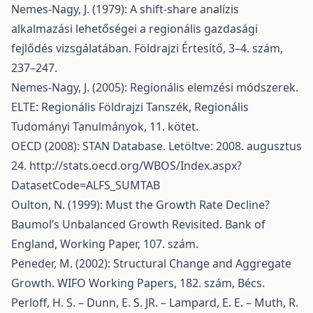
Nemes-Nagy, J. (1979): A shift-share analízis
alkalmazási lehetőségei a regionális gazdasági
fejlődés vizsgálatában. Földrajzi Értesítő, 3–4. szám,
237–247.
Nemes-Nagy, J. (2005): Regionális elemzési módszerek.
ELTE: Regionális Földrajzi Tanszék, Regionális
Tudományi Tanulmányok, 11. kötet.
OECD (2008): STAN Database. Letöltve: 2008. augusztus
24.
http://stats.oecd.org/WBOS/Index.aspx?
DatasetCode=ALFS_SUMTAB
Oulton, N. (1999): Must the Growth Rate Decline?
Baumol’s Unbalanced Growth Revisited. Bank of
England, Working Paper, 107. szám.
Peneder, M. (2002): Structural Change and Aggregate
Growth. WIFO Working Papers, 182. szám, Bécs.
Perloff, H. S. – Dunn, E. S. JR. – Lampard, E. E. – Muth, R.