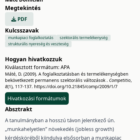
Megtekintés
PDF
Kulcsszavak
munkapiaci foglalkoztatás
szektorális termelékenység
strukturális nyereség és veszteség
Hogyan hivatkozzuk
Kiválasztott formátum:
APA
Máté, D. (2009). A foglalkoztatásban és termelékenységben
bekövetkezett permanens szektorális változások .
Competitio
,
8
(1), 117-137.
https://doi.org/10.21845/comp/2009/1/7
Hivatkozási formátumok
Absztrakt
A tanulmányban a hosszú távon jelentkező ún.
„munkahelyetlen” növekedés (jobless growth)
kérdésköréből kiindulva elsősorban a munkapiac