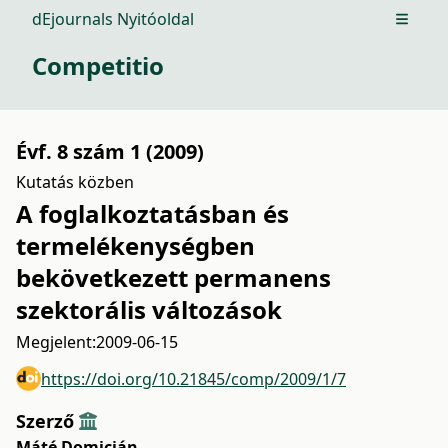
dEjournals Nyitóoldal
Open m
Competitio
Évf. 8 szám 1 (2009)
Kutatás közben
A foglalkoztatásban és
termelékenységben
bekövetkezett permanens
szektorális változások
Megjelent:
2009-06-15
https://doi.org/10.21845/comp/2009/1/7
Szerző
Máté Domicián