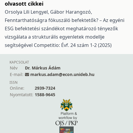
olvasott cikkei
Orsolya Lili Lengyel, Gábor Harangozó,
Fenntarthatóságra fókuszáló befektetők? – Az egyéni
ESG befektetési szándékot meghatározó tényezők
vizsgálata a strukturális egyenletek modellje
segítségével
Competitio: Évf. 24 szám 1-2 (2025)
KAPCSOLAT
Név
Dr. Márkus Ádám
E-mail:
markus.adam@econ.unideb.hu
ISSN
Online:
2939-7324
Nyomtatott:
1588-9645