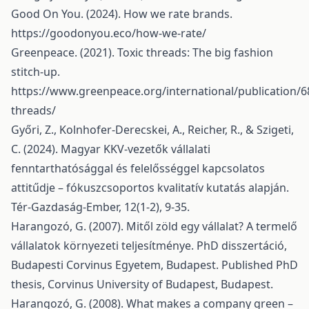
Good On You. (2024). How we rate brands.
https://goodonyou.eco/how-we-rate/
Greenpeace. (2021). Toxic threads: The big fashion
stitch-up.
https://www.greenpeace.org/international/publication/6
threads/
Győri, Z., Kolnhofer-Derecskei, A., Reicher, R., & Szigeti,
C. (2024). Magyar KKV-vezetők vállalati
fenntarthatósággal és felelősséggel kapcsolatos
attitűdje – fókuszcsoportos kvalitatív kutatás alapján.
Tér-Gazdaság-Ember, 12(1-2), 9-35.
Harangozó, G. (2007). Mitől zöld egy vállalat? A termelő
vállalatok környezeti teljesítménye. PhD disszertáció,
Budapesti Corvinus Egyetem, Budapest. Published PhD
thesis, Corvinus University of Budapest, Budapest.
Harangozó, G. (2008). What makes a company green –