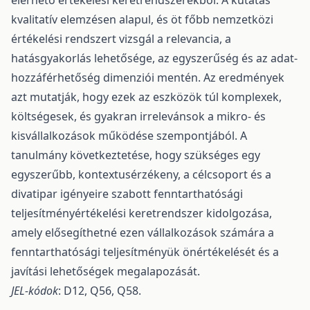
elérhető értékelési keretrendszerekből. A kutatás
kvalitatív elemzésen alapul, és öt főbb nemzetközi
értékelési rendszert vizsgál a relevancia, a
hatásgyakorlás lehetősége, az egyszerűség és az adat-
hozzáférhetőség dimenziói mentén. Az eredmények
azt mutatják, hogy ezek az eszközök túl komplexek,
költségesek, és gyakran irrelevánsok a mikro- és
kisvállalkozások működése szempontjából. A
tanulmány következtetése, hogy szükséges egy
egyszerűbb, kontextusérzékeny, a célcsoport és a
divatipar igényeire szabott fenntarthatósági
teljesítményértékelési keretrendszer kidolgozása,
amely elősegíthetné ezen vállalkozások számára a
fenntarthatósági teljesítményük önértékelését és a
javítási lehetőségek megalapozását.
JEL-kódok
: D12, Q56, Q58.