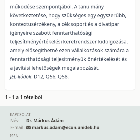
működése szempontjából. A tanulmány
következtetése, hogy szükséges egy egyszerűbb,
kontextusérzékeny, a célcsoport és a divatipar
igényeire szabott fenntarthatósági
teljesítményértékelési keretrendszer kidolgozása,
amely elősegíthetné ezen vállalkozások számára a
fenntarthatósági teljesítményük önértékelését és
a javítási lehetőségek megalapozását.
JEL-kódok
: D12, Q56, Q58.
1 - 1 a 1 tételből
KAPCSOLAT
Név
Dr. Márkus Ádám
E-mail:
markus.adam@econ.unideb.hu
ISSN