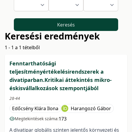
Keresés
Keresési eredmények
1 - 1 a 1 tételből
Fenntarthatósági
teljesítményértékelésirendszerek a
divatiparban.Kritikai áttekintés mikro-
éskisvállalkozások szempontjából
28-44
Edőcsény Klára Ilona
Harangozó Gábor
173
Megtekintések száma:
A divatipar globális szinten jelentős környezeti és