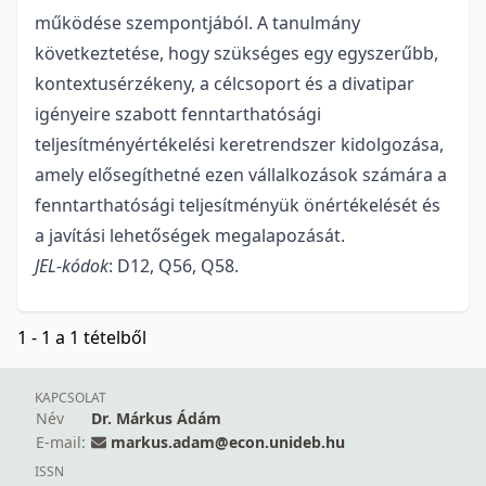
működése szempontjából. A tanulmány
következtetése, hogy szükséges egy egyszerűbb,
kontextusérzékeny, a célcsoport és a divatipar
igényeire szabott fenntarthatósági
teljesítményértékelési keretrendszer kidolgozása,
amely elősegíthetné ezen vállalkozások számára a
fenntarthatósági teljesítményük önértékelését és
a javítási lehetőségek megalapozását.
JEL-kódok
: D12, Q56, Q58.
1 - 1 a 1 tételből
KAPCSOLAT
Név
Dr. Márkus Ádám
E-mail:
markus.adam@econ.unideb.hu
ISSN