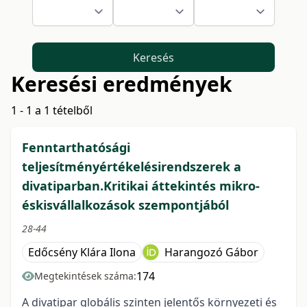
Keresés
Keresési eredmények
1 - 1 a 1 tételből
Fenntarthatósági
teljesítményértékelésirendszerek a
divatiparban.Kritikai áttekintés mikro-
éskisvállalkozások szempontjából
28-44
Edőcsény Klára Ilona
Harangozó Gábor
174
Megtekintések száma:
A divatipar globális szinten jelentős környezeti és