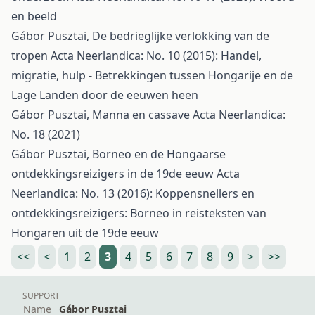
en beeld
Gábor Pusztai,
De bedrieglijke verlokking van de
tropen
Acta Neerlandica: No. 10 (2015): Handel,
migratie, hulp - Betrekkingen tussen Hongarije en de
Lage Landen door de eeuwen heen
Gábor Pusztai,
Manna en cassave
Acta Neerlandica:
No. 18 (2021)
Gábor Pusztai,
Borneo en de Hongaarse
ontdekkingsreizigers in de 19de eeuw
Acta
Neerlandica: No. 13 (2016): Koppensnellers en
ontdekkingsreizigers: Borneo in reisteksten van
Hongaren uit de 19de eeuw
<<
<
1
2
3
4
5
6
7
8
9
>
>>
SUPPORT
Name
Gábor Pusztai