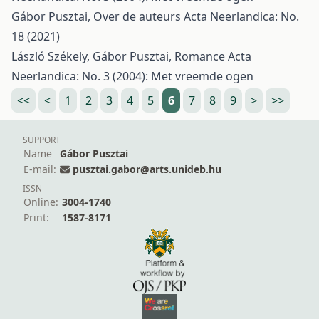
Gábor Pusztai,
Over de auteurs
Acta Neerlandica: No.
18 (2021)
László Székely, Gábor Pusztai,
Romance
Acta
Neerlandica: No. 3 (2004): Met vreemde ogen
<<
<
1
2
3
4
5
6
7
8
9
>
>>
SUPPORT
Name
Gábor Pusztai
E-mail:
pusztai.gabor@arts.unideb.hu
ISSN
Online:
3004-1740
Print:
1587-8171