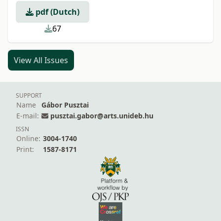
pdf (Dutch)
67
View All Issues
SUPPORT
Name
Gábor Pusztai
E-mail:
pusztai.gabor@arts.unideb.hu
ISSN
Online:
3004-1740
Print:
1587-8171