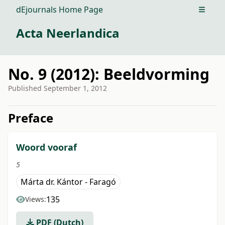
dEjournals Home Page
Open m
Acta Neerlandica
No. 9 (2012): Beeldvorming
Published
September 1, 2012
##issue.tableOfContents##
Preface
Woord vooraf
5
Márta dr. Kántor - Faragó
135
Views:
PDF (Dutch)