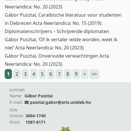
Neerlandica: No. 20 (2023)
Gábor Pusztai,
Caraïbische literatuur voor studenten
in Debrecen
Acta Neerlandica: No. 15 (2019):
Diplomatenschrijvers – Schrijvende diplomaten
Gábor Pusztai,
‘Of ik vertaler wilde worden, weet ik
niet’
Acta Neerlandica: No. 20 (2023)
Gábor Pusztai,
Onvervulde verwachtingen
Acta
Neerlandica: No. 20 (2023)
1
2
3
4
5
6
7
8
9
>
>>
SUPPORT
Name
Gábor Pusztai
E-mail:
pusztai.gabor@arts.unideb.hu
ISSN
Online:
3004-1740
Print:
1587-8171