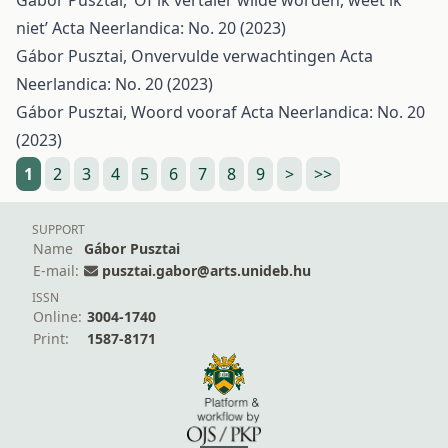
Gábor Pusztai,
‘Of ik vertaler wilde worden, weet ik
niet’
Acta Neerlandica: No. 20 (2023)
Gábor Pusztai,
Onvervulde verwachtingen
Acta
Neerlandica: No. 20 (2023)
Gábor Pusztai,
Woord vooraf
Acta Neerlandica: No. 20
(2023)
1
2
3
4
5
6
7
8
9
>
>>
SUPPORT
Name
Gábor Pusztai
E-mail:
pusztai.gabor@arts.unideb.hu
ISSN
Online:
3004-1740
Print:
1587-8171