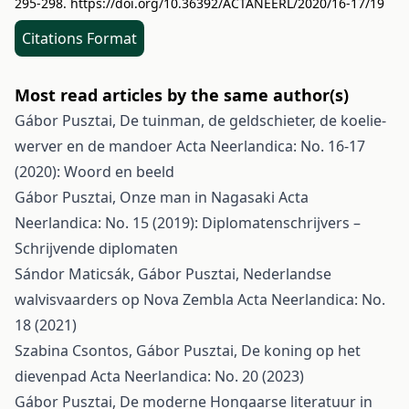
295-298.
https://doi.org/10.36392/ACTANEERL/2020/16-17/19
Citations Format
Most read articles by the same author(s)
Gábor Pusztai,
De tuinman, de geldschieter, de koelie-
werver en de mandoer
Acta Neerlandica: No. 16-17
(2020): Woord en beeld
Gábor Pusztai,
Onze man in Nagasaki
Acta
Neerlandica: No. 15 (2019): Diplomatenschrijvers –
Schrijvende diplomaten
Sándor Maticsák, Gábor Pusztai,
Nederlandse
walvisvaarders op Nova Zembla
Acta Neerlandica: No.
18 (2021)
Szabina Csontos, Gábor Pusztai,
De koning op het
dievenpad
Acta Neerlandica: No. 20 (2023)
Gábor Pusztai,
De moderne Hongaarse literatuur in