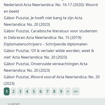
Nederland
Acta Neerlandica: No. 16-17 (2020): Woord
en beeld
Gábor Pusztai,
Je hoeft niet bang te zijn
Acta
Neerlandica: No. 20 (2023)
Gábor Pusztai,
Caraïbische literatuur voor studenten
in Debrecen
Acta Neerlandica: No. 15 (2019):
Diplomatenschrijvers – Schrijvende diplomaten
Gábor Pusztai,
‘Of ik vertaler wilde worden, weet ik
niet’
Acta Neerlandica: No. 20 (2023)
Gábor Pusztai,
Onvervulde verwachtingen
Acta
Neerlandica: No. 20 (2023)
Gábor Pusztai,
Woord vooraf
Acta Neerlandica: No. 20
(2023)
1
2
3
4
5
6
7
8
9
>
>>
SUPPORT