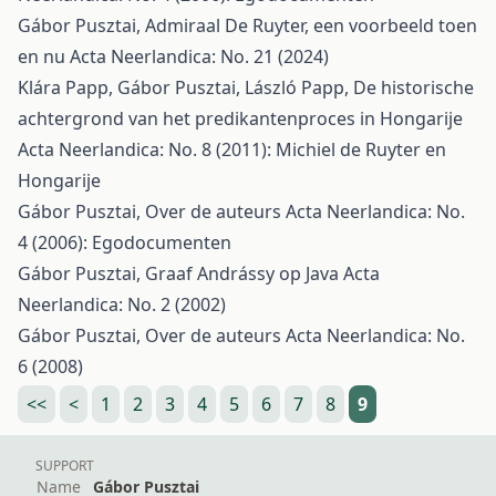
Gábor Pusztai,
Admiraal De Ruyter, een voorbeeld toen
en nu
Acta Neerlandica: No. 21 (2024)
Klára Papp, Gábor Pusztai, László Papp,
De historische
achtergrond van het predikantenproces in Hongarije
Acta Neerlandica: No. 8 (2011): Michiel de Ruyter en
Hongarije
Gábor Pusztai,
Over de auteurs
Acta Neerlandica: No.
4 (2006): Egodocumenten
Gábor Pusztai,
Graaf Andrássy op Java
Acta
Neerlandica: No. 2 (2002)
Gábor Pusztai,
Over de auteurs
Acta Neerlandica: No.
6 (2008)
<<
<
1
2
3
4
5
6
7
8
9
SUPPORT
Name
Gábor Pusztai