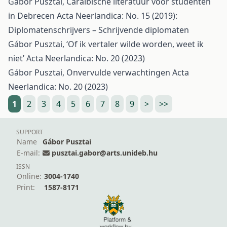
Gábor Pusztai,
Caraïbische literatuur voor studenten
in Debrecen
Acta Neerlandica: No. 15 (2019):
Diplomatenschrijvers – Schrijvende diplomaten
Gábor Pusztai,
‘Of ik vertaler wilde worden, weet ik
niet’
Acta Neerlandica: No. 20 (2023)
Gábor Pusztai,
Onvervulde verwachtingen
Acta
Neerlandica: No. 20 (2023)
1
2
3
4
5
6
7
8
9
>
>>
SUPPORT
Name
Gábor Pusztai
E-mail:
pusztai.gabor@arts.unideb.hu
ISSN
Online:
3004-1740
Print:
1587-8171