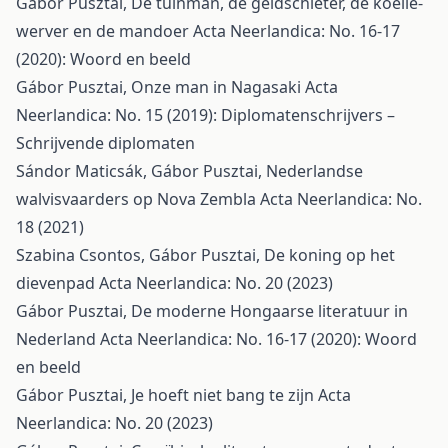
Gábor Pusztai,
De tuinman, de geldschieter, de koelie-
werver en de mandoer
Acta Neerlandica: No. 16-17
(2020): Woord en beeld
Gábor Pusztai,
Onze man in Nagasaki
Acta
Neerlandica: No. 15 (2019): Diplomatenschrijvers –
Schrijvende diplomaten
Sándor Maticsák, Gábor Pusztai,
Nederlandse
walvisvaarders op Nova Zembla
Acta Neerlandica: No.
18 (2021)
Szabina Csontos, Gábor Pusztai,
De koning op het
dievenpad
Acta Neerlandica: No. 20 (2023)
Gábor Pusztai,
De moderne Hongaarse literatuur in
Nederland
Acta Neerlandica: No. 16-17 (2020): Woord
en beeld
Gábor Pusztai,
Je hoeft niet bang te zijn
Acta
Neerlandica: No. 20 (2023)