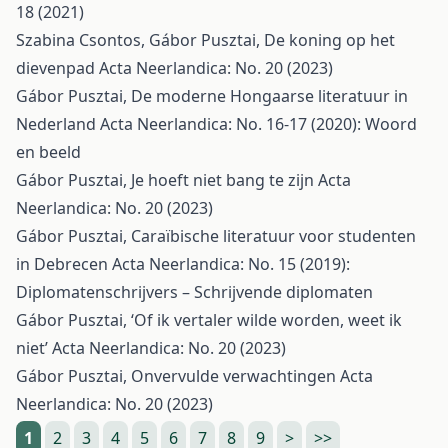
18 (2021)
Szabina Csontos, Gábor Pusztai,
De koning op het
dievenpad
Acta Neerlandica: No. 20 (2023)
Gábor Pusztai,
De moderne Hongaarse literatuur in
Nederland
Acta Neerlandica: No. 16-17 (2020): Woord
en beeld
Gábor Pusztai,
Je hoeft niet bang te zijn
Acta
Neerlandica: No. 20 (2023)
Gábor Pusztai,
Caraïbische literatuur voor studenten
in Debrecen
Acta Neerlandica: No. 15 (2019):
Diplomatenschrijvers – Schrijvende diplomaten
Gábor Pusztai,
‘Of ik vertaler wilde worden, weet ik
niet’
Acta Neerlandica: No. 20 (2023)
Gábor Pusztai,
Onvervulde verwachtingen
Acta
Neerlandica: No. 20 (2023)
1
2
3
4
5
6
7
8
9
>
>>