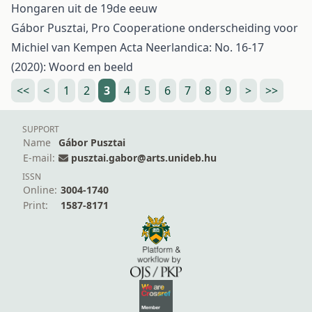
Hongaren uit de 19de eeuw
Gábor Pusztai,
Pro Cooperatione onderscheiding voor
Michiel van Kempen
Acta Neerlandica: No. 16-17
(2020): Woord en beeld
<<
<
1
2
3
4
5
6
7
8
9
>
>>
SUPPORT
Name
Gábor Pusztai
E-mail:
pusztai.gabor@arts.unideb.hu
ISSN
Online:
3004-1740
Print:
1587-8171