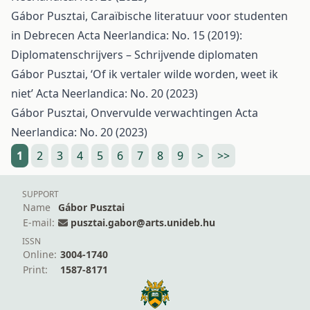
Gábor Pusztai,
Caraïbische literatuur voor studenten
in Debrecen
Acta Neerlandica: No. 15 (2019):
Diplomatenschrijvers – Schrijvende diplomaten
Gábor Pusztai,
‘Of ik vertaler wilde worden, weet ik
niet’
Acta Neerlandica: No. 20 (2023)
Gábor Pusztai,
Onvervulde verwachtingen
Acta
Neerlandica: No. 20 (2023)
1
2
3
4
5
6
7
8
9
>
>>
SUPPORT
Name
Gábor Pusztai
E-mail:
pusztai.gabor@arts.unideb.hu
ISSN
Online:
3004-1740
Print:
1587-8171