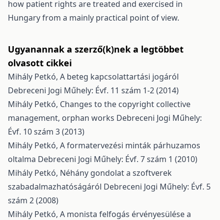
how patient rights are treated and exercised in
Hungary from a mainly practical point of view.
Ugyanannak a szerző(k)nek a legtöbbet
olvasott cikkei
Mihály Petkó,
A beteg kapcsolattartási jogáról
Debreceni Jogi Műhely: Évf. 11 szám 1-2 (2014)
Mihály Petkó,
Changes to the copyright collective
management, orphan works
Debreceni Jogi Műhely:
Évf. 10 szám 3 (2013)
Mihály Petkó,
A formatervezési minták párhuzamos
oltalma
Debreceni Jogi Műhely: Évf. 7 szám 1 (2010)
Mihály Petkó,
Néhány gondolat a szoftverek
szabadalmazhatóságáról
Debreceni Jogi Műhely: Évf. 5
szám 2 (2008)
Mihály Petkó,
A monista felfogás érvényesülése a