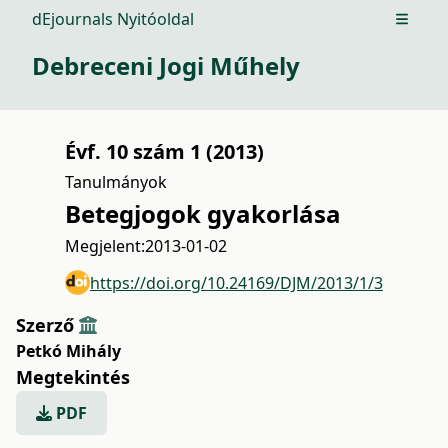
dEjournals Nyitóoldal
Open m
Debreceni Jogi Műhely
Évf. 10 szám 1 (2013)
Tanulmányok
Betegjogok gyakorlása
Megjelent:
2013-01-02
https://doi.org/10.24169/DJM/2013/1/3
Szerző
Petkó Mihály
Megtekintés
PDF