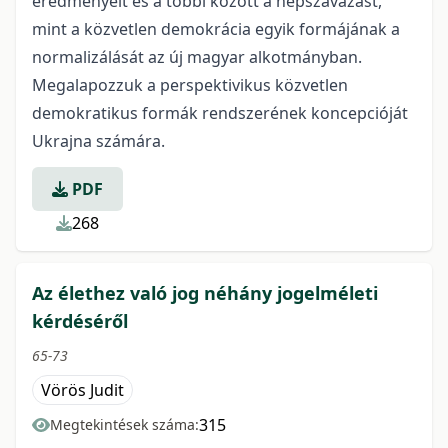
eredményeit és a többi között a népszavazást,
mint a közvetlen demokrácia egyik formájának a
normalizálását az új magyar alkotmányban.
Megalapozzuk a perspektivikus közvetlen
demokratikus formák rendszerének koncepcióját
Ukrajna számára.
PDF
268
Az élethez való jog néhány jogelméleti
kérdéséről
65-73
Vörös Judit
315
Megtekintések száma: