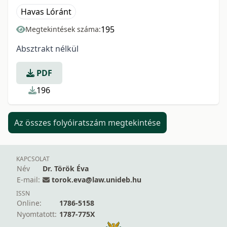
Havas Lóránt
195
Megtekintések száma:
Absztrakt nélkül
PDF
196
Az összes folyóiratszám megtekintése
KAPCSOLAT
Név
Dr. Török Éva
E-mail:
torok.eva@law.unideb.hu
ISSN
Online:
1786-5158
Nyomtatott:
1787-775X