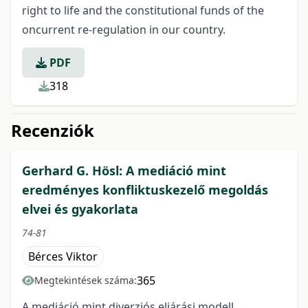
right to life and the constitutional funds of the
oncurrent re-regulation in our country.
PDF
318
Recenziók
Gerhard G. Hösl: A mediáció mint
eredményes konfliktuskezelő megoldás
elvei és gyakorlata
74-81
Bérces Viktor
365
Megtekintések száma:
A mediáció mint diverziós eljárási modell