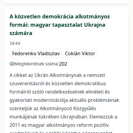
A közvetlen demokrácia alkotmányos
formái: magyar tapasztalat Ukrajna
számára
58-64
Fedorenko Vladiszlav
Coklán Viktor
202
Megtekintések száma:
A cikket az Ukrán Alkotmánynak a nemzeti
szuverenitásról és közvetlen demokratikus
formáiról szóló rendelkezéseinek elméleti és
gyakorlati modernizációja aktuális problémáinak
szenteljük az Alkotmányozó Közgyűlés
munkájának tükrében Ukrajnában. Elemezzük a
2011-es magyar alkotmányos reform pozitív