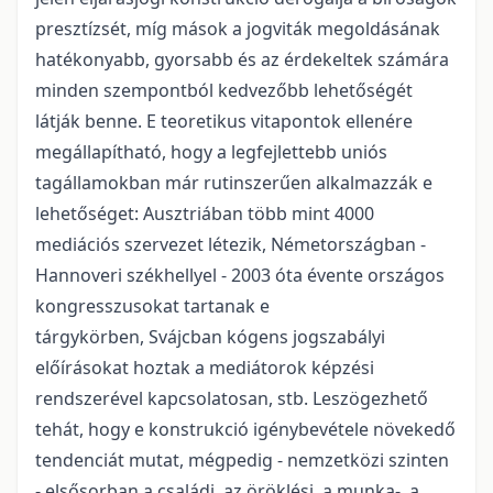
presztízsét, míg mások a jogviták megoldásának
hatékonyabb, gyorsabb és az érdekeltek számára
minden szempontból kedvezőbb lehetőségét
látják benne. E teoretikus vitapontok ellenére
megállapítható, hogy a legfejlettebb uniós
tagállamokban már rutinszerűen alkalmazzák e
lehetőséget: Ausztriában több mint 4000
mediációs szervezet létezik, Németországban -
Hannoveri székhellyel - 2003 óta évente országos
kongresszusokat tartanak e
tárgykörben, Svájcban kógens jogszabályi
előírásokat hoztak a mediátorok képzési
rendszerével kapcsolatosan, stb. Leszögezhető
tehát, hogy e konstrukció igénybevétele növekedő
tendenciát mutat, mégpedig - nemzetközi szinten
- elsősorban a családi, az öröklési, a munka-, a