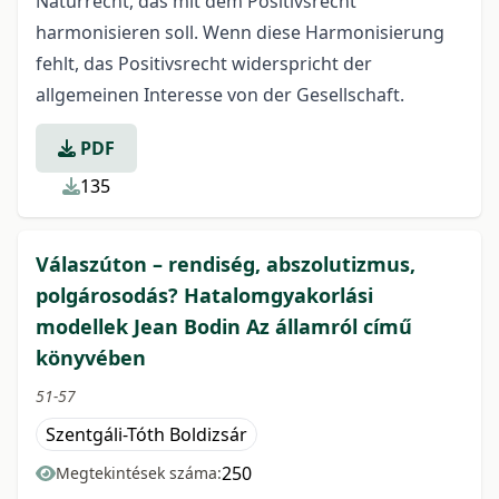
Naturrecht, das mit dem Positivsrecht
harmonisieren soll. Wenn diese Harmonisierung
fehlt, das Positivsrecht widerspricht der
allgemeinen Interesse von der Gesellschaft.
PDF
135
Válaszúton – rendiség, abszolutizmus,
polgárosodás? Hatalomgyakorlási
modellek Jean Bodin Az államról című
könyvében
51-57
Szentgáli-Tóth Boldizsár
250
Megtekintések száma: