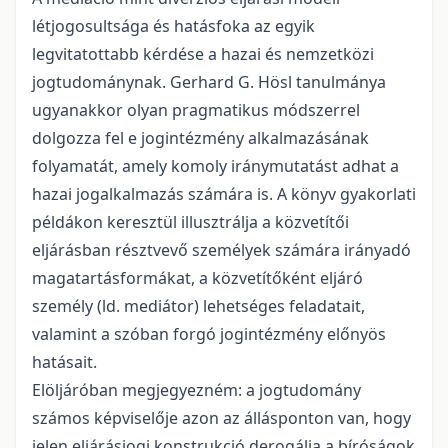
létjogosultsága és hatásfoka az egyik
legvitatottabb kérdése a hazai és nemzetközi
jogtudománynak. Gerhard G. Hösl tanulmánya
ugyanakkor olyan pragmatikus módszerrel
dolgozza fel e jogintézmény alkalmazásának
folyamatát, amely komoly iránymutatást adhat a
hazai jogalkalmazás számára is. A könyv gyakorlati
példákon keresztül illusztrálja a közvetítői
eljárásban résztvevő személyek számára irányadó
magatartásformákat, a közvetítőként eljáró
személy (ld. mediátor) lehetséges feladatait,
valamint a szóban forgó jogintézmény előnyös
hatásait.
Elöljáróban megjegyezném: a jogtudomány
számos képviselője azon az állásponton van, hogy
jelen eljárásjogi konstrukció derogálja a bíróságok