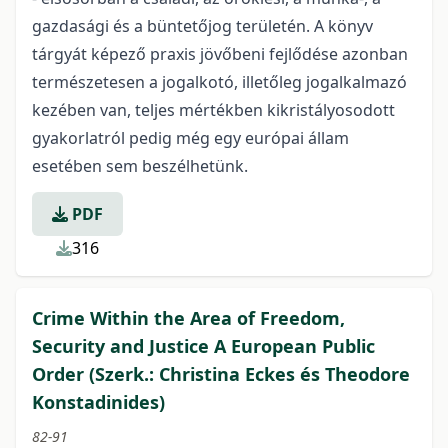
gazdasági és a büntetőjog területén. A könyv
tárgyát képező praxis jövőbeni fejlődése azonban
természetesen a jogalkotó, illetőleg jogalkalmazó
kezében van, teljes mértékben kikristályosodott
gyakorlatról pedig még egy európai állam
esetében sem beszélhetünk.
PDF
316
Crime Within the Area of Freedom,
Security and Justice A European Public
Order (Szerk.: Christina Eckes és Theodore
Konstadinides)
82-91