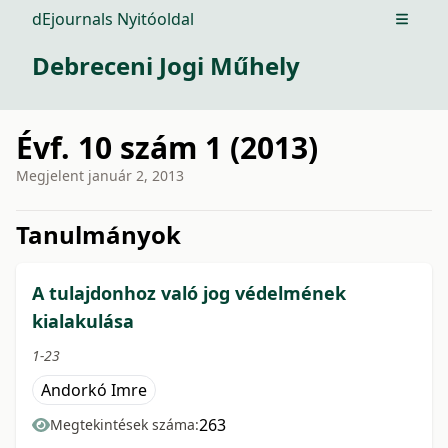
dEjournals Nyitóoldal
Open m
Debreceni Jogi Műhely
Évf. 10 szám 1 (2013)
Megjelent
január 2, 2013
issue.tableOfContents6a74c
Tanulmányok
A tulajdonhoz való jog védelmének
kialakulása
1-23
Andorkó Imre
263
Megtekintések száma: