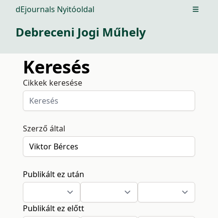
dEjournals Nyitóoldal
Open m
Debreceni Jogi Műhely
Keresés
Cikkek keresése
Szerző által
Publikált ez után
Publikált ez előtt