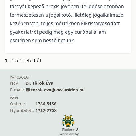
tárgyát képező praxis jövőbeni fejlődése azonban
természetesen a jogalkotó, illetőleg jogalkalmazó
kezében van, teljes mértékben kikristályosodott
gyakorlatról pedig még egy európai állam
esetében sem beszélhetünk.
1 - 1 a 1 tételből
KAPCSOLAT
Név
Dr. Török Éva
E-mail:
torok.eva@law.unideb.hu
ISSN
Online:
1786-5158
Nyomtatott:
1787-775X