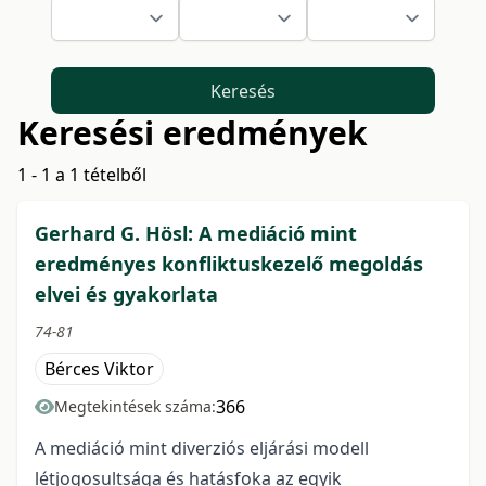
Keresés
Keresési eredmények
1 - 1 a 1 tételből
Gerhard G. Hösl: A mediáció mint
eredményes konfliktuskezelő megoldás
elvei és gyakorlata
74-81
Bérces Viktor
366
Megtekintések száma:
A mediáció mint diverziós eljárási modell
létjogosultsága és hatásfoka az egyik