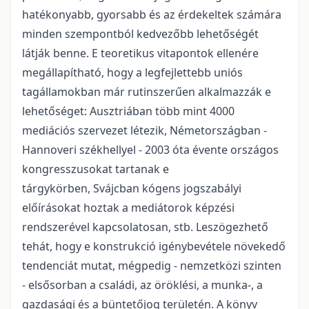
hatékonyabb, gyorsabb és az érdekeltek számára
minden szempontból kedvezőbb lehetőségét
látják benne. E teoretikus vitapontok ellenére
megállapítható, hogy a legfejlettebb uniós
tagállamokban már rutinszerűen alkalmazzák e
lehetőséget: Ausztriában több mint 4000
mediációs szervezet létezik, Németországban -
Hannoveri székhellyel - 2003 óta évente országos
kongresszusokat tartanak e
tárgykörben, Svájcban kógens jogszabályi
előírásokat hoztak a mediátorok képzési
rendszerével kapcsolatosan, stb. Leszögezhető
tehát, hogy e konstrukció igénybevétele növekedő
tendenciát mutat, mégpedig - nemzetközi szinten
- elsősorban a családi, az öröklési, a munka-, a
gazdasági és a büntetőjog területén. A könyv