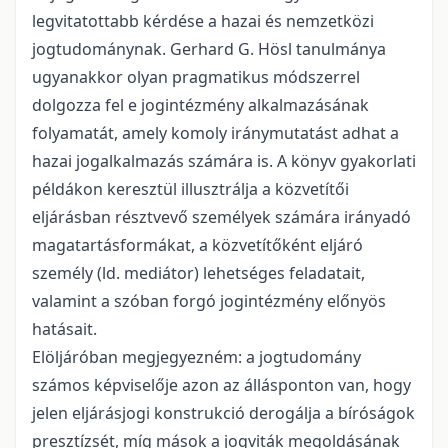
legvitatottabb kérdése a hazai és nemzetközi
jogtudománynak. Gerhard G. Hösl tanulmánya
ugyanakkor olyan pragmatikus módszerrel
dolgozza fel e jogintézmény alkalmazásának
folyamatát, amely komoly iránymutatást adhat a
hazai jogalkalmazás számára is. A könyv gyakorlati
példákon keresztül illusztrálja a közvetítői
eljárásban résztvevő személyek számára irányadó
magatartásformákat, a közvetítőként eljáró
személy (ld. mediátor) lehetséges feladatait,
valamint a szóban forgó jogintézmény előnyös
hatásait.
Elöljáróban megjegyezném: a jogtudomány
számos képviselője azon az állásponton van, hogy
jelen eljárásjogi konstrukció derogálja a bíróságok
presztízsét, míg mások a jogviták megoldásának