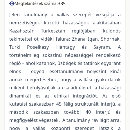
335
Megtekintések száma:
Jelen tanulmány a vallás szerepét vizsgálja a
nemzetiségek közötti házasságok alakításában
Kazahsztán Turkesztán régiójában, különös
tekintettel öt vidéki falura: Zhana Iqan, Shornak,
Turki Poselkasy, Hantagy és Sayram. A
történelmileg sokszínű népességgel rendelkező
régió – ahol kazahok, üzbégek és tatárok egyaránt
élnek – egyedi esettanulmányi helyszínt kínál
annak megértéséhez, hogy a vallási gyakorlatok
miként befolyásolják a családi életet, a házassági
dinamikát és az etnikai integrációt. Az első
kutatási szakaszban 45 félig strukturált interjú, a
második szakaszban további 40 interjú és
megfigyelést végeztek. A tanulmány rávilágít arra,
hogy a vallás központi szerepet játszik a