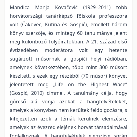
Mandica Manja Kovačević (1929–2011) több
horvátországi tanárképző főiskola professzora
volt (Čakovec, Kutina és Gospić), emellett három
könyv szerzője, és mintegy 60 tanulmánya jelent
meg különböző folyóiratokban. A 21. század első
évtizedében moderátora volt egy hetente
sugárzott műsornak a gospići helyi rádióban,
amelynek következtében, több mint 300 műsort
készített, s ezek egy részéből (70 műsor) könyvet
jelentetett meg „Life on the Highest Wace”
(Gospić, 2010) címmel. A tanulmány célja, hogy
górcső alá vonja azokat a hangfelvételeket,
amelyek a könyvben nem kerültek feldolgozásra, s
kifejezetten azok a témák kerülnek elemzésre,
amelyek az évezred elejének horvát társadalmával
foglalkoznak. A hangfelvételek elemzése során