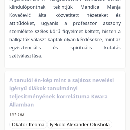
kiindulópontnak tekintjük Mandica Manja
Kovačević által közvetített nézeteket és
attitűdöket, ugyanis a professzor asszony
szemlélete széles körű figyelmet keltett, hiszen a
hallgatók választ kaptak olyan kérdésekre, mint az
egzisztenciális és spirituális kutatás
szétválasztása.
A tanulói én-kép mint a sajátos nevelési
igényű diákok tanulmányi
teljesítményének korrelátuma Kwara
Államban
151-168
Okafor Ifeoma
Iyekolo Alexander Olushola