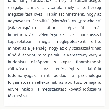
tanulmány sorozatnak, amely a sokszínűségét
vizsgálja, annak a vitának, mely a terhesség
megszakítást övezi. Habár azt hihetnénk, hogy az
úgynevezett ”pro-life” (életpárti) és „pro-choice”
(választáspárti) tábor képviselői már
bebetonozták véleményeiket az abortusszal
kapcsolatban, mégis meglepetésként érhet
minket az a jelenség, hogy az oly sziklaszilárdnak
tűnő álláspont, mint például a keresztény vagy a
buddhista nézőpont is képes finomhangolt
változásra. Az egészséghez kötődő
tudományágak, mint például a pszichológia
folyamatosan reflektálnak az abortusz témájára,
egyre inkább a megszakítást követő időszakra
fókuszálva.