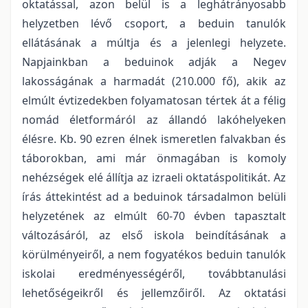
oktatással, azon belül is a leghátrányosabb
helyzetben lévő csoport, a beduin tanulók
ellátásának a múltja és a jelenlegi helyzete.
Napjainkban a beduinok adják a Negev
lakosságának a harmadát (210.000 fő), akik az
elmúlt évtizedekben folyamatosan tértek át a félig
nomád életformáról az állandó lakóhelyeken
élésre. Kb. 90 ezren élnek ismeretlen falvakban és
táborokban, ami már önmagában is komoly
nehézségek elé állítja az izraeli oktatáspolitikát. Az
írás áttekintést ad a beduinok társadalmon belüli
helyzetének az elmúlt 60-70 évben tapasztalt
változásáról, az első iskola beindításának a
körülményeiről, a nem fogyatékos beduin tanulók
iskolai eredményességéről, továbbtanulási
lehetőségeikről és jellemzőiről. Az oktatási