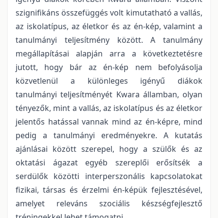
szignifikáns összefüggés volt kimutatható a vallás,
az iskolatípus, az életkor és az én-kép, valamint a
tanulmányi teljesítmény között. A tanulmány
megállapításai alapján arra a következtetésre
jutott, hogy bár az én-kép nem befolyásolja
közvetlenül a különleges igényű diákok
tanulmányi teljesítményét Kwara államban, olyan
tényezők, mint a vallás, az iskolatípus és az életkor
jelentős hatással vannak mind az én-képre, mind
pedig a tanulmányi eredményekre. A kutatás
ajánlásai között szerepel, hogy a szülők és az
oktatási ágazat egyéb szereplői erősítsék a
serdülők közötti interperszonális kapcsolatokat
fizikai, társas és érzelmi én-képük fejlesztésével,
amelyet releváns szociális készségfejlesztő
tréningekkel lehet támogatni.