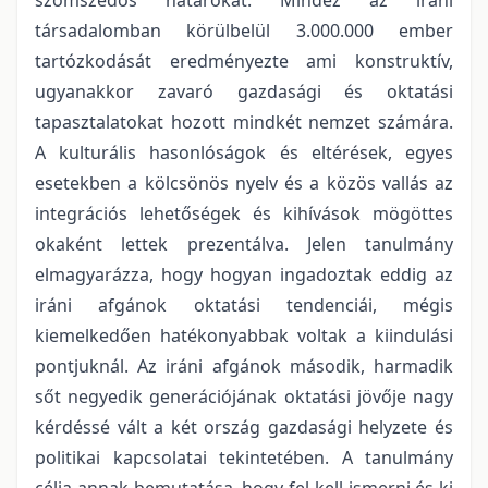
társadalomban körülbelül 3.000.000 ember
tartózkodását eredményezte ami konstruktív,
ugyanakkor zavaró gazdasági és oktatási
tapasztalatokat hozott mindkét nemzet számára.
A kulturális hasonlóságok és eltérések, egyes
esetekben a kölcsönös nyelv és a közös vallás az
integrációs lehetőségek és kihívások mögöttes
okaként lettek prezentálva. Jelen tanulmány
elmagyarázza, hogy hogyan ingadoztak eddig az
iráni afgánok oktatási tendenciái, mégis
kiemelkedően hatékonyabbak voltak a kiindulási
pontjuknál. Az iráni afgánok második, harmadik
sőt negyedik generációjának oktatási jövője nagy
kérdéssé vált a két ország gazdasági helyzete és
politikai kapcsolatai tekintetében. A tanulmány
célja annak bemutatása, hogy fel kell ismerni és ki