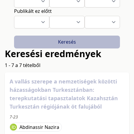
Publikált ez előtt
Keresés
Keresési eredmények
1 - 7 a 7 tételből
A vallás szerepe a nemzetiségek közötti
házasságokban Turkesztánban:
terepkutatási tapasztalatok Kazahsztán
Turkesztán régiójának öt falujából
7-23
Abdinassir Nazira