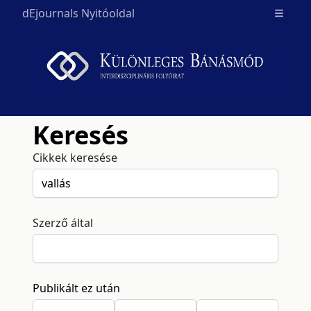
dEjournals Nyitóoldal
Open m
Keresés
Cikkek keresése
Szerző által
Publikált ez után