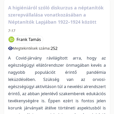
A higiéniáról szóló diskurzus a néptanítók
szerepvállalása vonatkozásában a
Néptanítók Lapjában 1922–1924 között
7-17
Frank Tamás
252
Megtekintések száma:
A Covid-járvány rávilágított arra, hogy az
egészségügyi ellátórendszer önmagában kevés a
nagyobb populációt érintő pandémia
leküzdésében. Szükség van az orvosi-
egészségügyi aktivitáson túl a nevelési alrendszert
érintő, az abban jelenlévő szakemberek edukációs
tevékenységére is. Éppen ezért is fontos jelen
korunk járványait átélve történeti aspektusból is