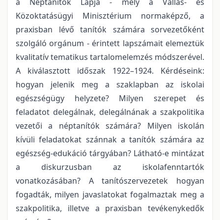
a Néptanítók Lapja - mely a Vallás- és
Közoktatásügyi Minisztérium normaképző, a
praxisban lévő tanítók számára sorvezetőként
szolgáló orgánum - érintett lapszámait elemeztük
kvalitatív tematikus tartalomelemzés módszerével.
A kiválasztott időszak 1922–1924. Kérdéseink:
hogyan jelenik meg a szaklapban az iskolai
egészségügy helyzete? Milyen szerepet és
feladatot delegálnak, delegálnának a szakpolitika
vezetői a néptanítók számára? Milyen iskolán
kívüli feladatokat szánnak a tanítók számára az
egészség-edukáció tárgyában? Látható-e mintázat
a diskurzusban az iskolafenntartók
vonatkozásában? A tanítószervezetek hogyan
fogadták, milyen javaslatokat fogalmaztak meg a
szakpolitika, illetve a praxisban tevékenykedők