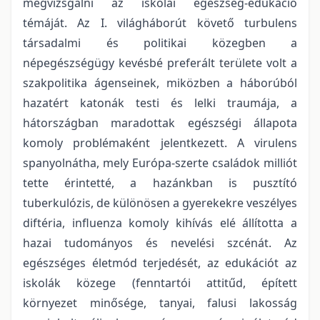
megvizsgálni az iskolai egészség-edukáció
témáját. Az I. világháborút követő turbulens
társadalmi és politikai közegben a
népegészségügy kevésbé preferált területe volt a
szakpolitika ágenseinek, miközben a háborúból
hazatért katonák testi és lelki traumája, a
hátországban maradottak egészségi állapota
komoly problémaként jelentkezett. A virulens
spanyolnátha, mely Európa-szerte családok milliót
tette érintetté, a hazánkban is pusztító
tuberkulózis, de különösen a gyerekekre veszélyes
diftéria, influenza komoly kihívás elé állította a
hazai tudományos és nevelési szcénát. Az
egészséges életmód terjedését, az edukációt az
iskolák közege (fenntartói attitűd, épített
környezet minősége, tanyai, falusi lakosság