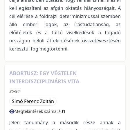
kell egészíteni az afgán oktatás hiányosságait. A
cél elérése a földrajzi determinizmussal szemben
álló emberi jogok, az írástudatlanság, az
előítéletek és a túlzó viselkedések a fogadó
országon belüli áttekintésének összetévesztésén
keresztül fog megtörténni.
ABORTUSZ: EGY VÉGTELEN
INTERDISZCIPLINÁRIS VITA
85-94
Simó Ferenc Zoltán
701
Megtekintések száma:
Jelen tanulmány a második része annak a