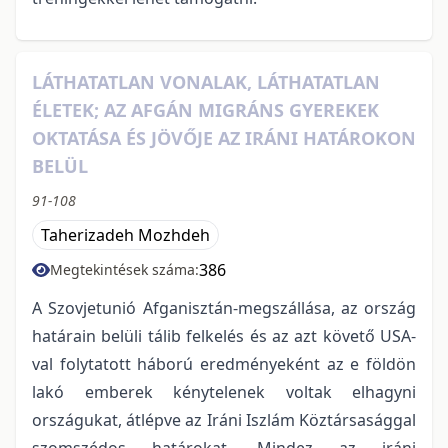
LÁTHATATLAN VONALAK, LÁTHATATLAN
ÉLETEK; AZ AFGÁN MIGRÁNS GYEREKEK
OKTATÁSA ÉS JÖVŐJE AZ IRÁNI HATÁROKON
BELÜL
91-108
Taherizadeh Mozhdeh
386
Megtekintések száma:
A Szovjetunió Afganisztán-megszállása, az ország
határain belüli tálib felkelés és az azt követő USA-
val folytatott háború eredményeként az e földön
lakó emberek kénytelenek voltak elhagyni
országukat, átlépve az Iráni Iszlám Köztársasággal
szomszédos határokat. Mindez az iráni