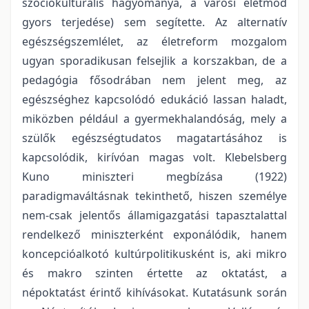
szociokulturális hagyománya, a városi életmód
gyors terjedése) sem segítette. Az alternatív
egészségszemlélet, az életreform mozgalom
ugyan sporadikusan felsejlik a korszakban, de a
pedagógia fősodrában nem jelent meg, az
egészséghez kapcsolódó edukáció lassan haladt,
miközben például a gyermekhalandóság, mely a
szülők egészségtudatos magatartásához is
kapcsolódik, kirívóan magas volt. Klebelsberg
Kuno miniszteri megbízása (1922)
paradigmaváltásnak tekinthető, hiszen személye
nem-csak jelentős államigazgatási tapasztalattal
rendelkező miniszterként exponálódik, hanem
koncepcióalkotó kultúrpolitikusként is, aki mikro
és makro szinten értette az oktatást, a
népoktatást érintő kihívásokat. Kutatásunk során