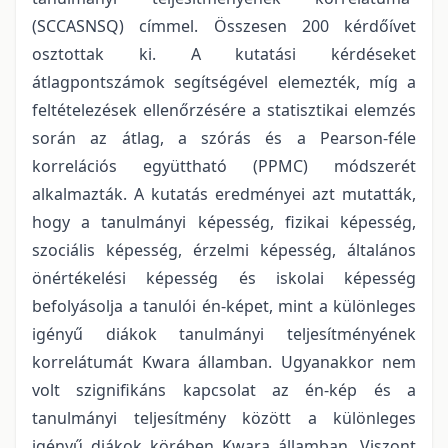
(SCCASNSQ) címmel. Összesen 200 kérdőívet
osztottak ki. A kutatási kérdéseket
átlagpontszámok segítségével elemezték, míg a
feltételezések ellenőrzésére a statisztikai elemzés
során az átlag, a szórás és a Pearson-féle
korrelációs együttható (PPMC) módszerét
alkalmazták. A kutatás eredményei azt mutatták,
hogy a tanulmányi képesség, fizikai képesség,
szociális képesség, érzelmi képesség, általános
önértékelési képesség és iskolai képesség
befolyásolja a tanulói én-képet, mint a különleges
igényű diákok tanulmányi teljesítményének
korrelátumát Kwara államban. Ugyanakkor nem
volt szignifikáns kapcsolat az én-kép és a
tanulmányi teljesítmény között a különleges
igényű diákok körében Kwara államban. Viszont