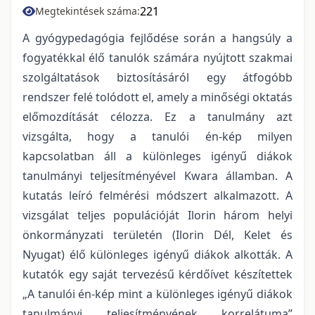
221
Megtekintések száma:
A gyógypedagógia fejlődése során a hangsúly a
fogyatékkal élő tanulók számára nyújtott szakmai
szolgáltatások biztosításáról egy átfogóbb
rendszer felé tolódott el, amely a minőségi oktatás
előmozdítását célozza. Ez a tanulmány azt
vizsgálta, hogy a tanulói én-kép milyen
kapcsolatban áll a különleges igényű diákok
tanulmányi teljesítményével Kwara államban. A
kutatás leíró felmérési módszert alkalmazott. A
vizsgálat teljes populációját Ilorin három helyi
önkormányzati területén (Ilorin Dél, Kelet és
Nyugat) élő különleges igényű diákok alkották. A
kutatók egy saját tervezésű kérdőívet készítettek
„A tanulói én-kép mint a különleges igényű diákok
tanulmányi teljesítményének korrelátuma”