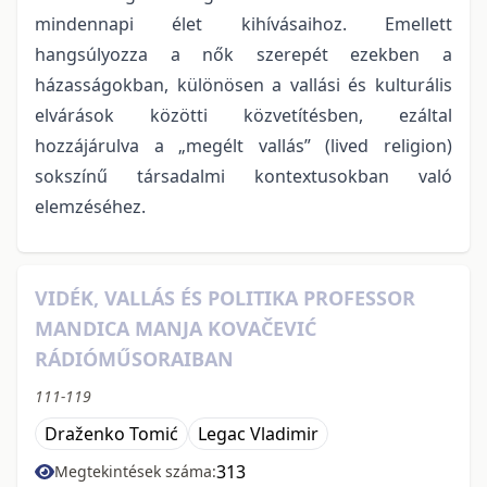
mindennapi élet kihívásaihoz. Emellett
hangsúlyozza a nők szerepét ezekben a
házasságokban, különösen a vallási és kulturális
elvárások közötti közvetítésben, ezáltal
hozzájárulva a „megélt vallás” (lived religion)
sokszínű társadalmi kontextusokban való
elemzéséhez.
VIDÉK, VALLÁS ÉS POLITIKA PROFESSOR
MANDICA MANJA KOVAČEVIĆ
RÁDIÓMŰSORAIBAN
111-119
Draženko Tomić
Legac Vladimir
313
Megtekintések száma: