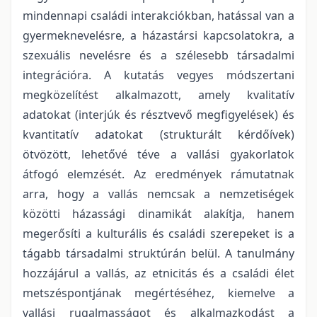
mindennapi családi interakciókban, hatással van a
gyermeknevelésre, a házastársi kapcsolatokra, a
szexuális nevelésre és a szélesebb társadalmi
integrációra. A kutatás vegyes módszertani
megközelítést alkalmazott, amely kvalitatív
adatokat (interjúk és résztvevő megfigyelések) és
kvantitatív adatokat (strukturált kérdőívek)
ötvözött, lehetővé téve a vallási gyakorlatok
átfogó elemzését. Az eredmények rámutatnak
arra, hogy a vallás nemcsak a nemzetiségek
közötti házassági dinamikát alakítja, hanem
megerősíti a kulturális és családi szerepeket is a
tágabb társadalmi struktúrán belül. A tanulmány
hozzájárul a vallás, az etnicitás és a családi élet
metszéspontjának megértéséhez, kiemelve a
vallási rugalmasságot és alkalmazkodást a